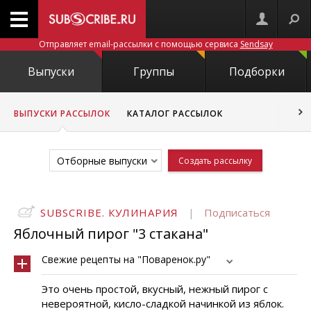
Отправляет email-рассылки с помощью сервиса
Sendsay
Выпуски
Группы
Подборки
ВЫПУСКИ РАССЫЛОК
КАТАЛОГ РАССЫЛОК
Отборные выпуски
Создать рассылку
SUBSCRIBE. КУЛИНАРИЯ
|
Подписаться
Яблочный пирог "3 стакана"
Свежие рецепты на "Поваренок.ру"
Это очень простой, вкусный, нежный пирог с
невероятной, кисло-сладкой начинкой из яблок.