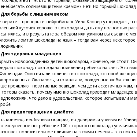
т солнца, а вот те, кто ел горький, оказались защищены от сол
ренебрегать солнцезащитным кремом? Нет! Но горький шоколад 
. Для борьбы с лишним весом
е верите – проверьте: нейробиолог Уилл Кловер утверждает, что
аленький кусочек хорошего шоколада и дать ему полностью раста
асытились, и в результате за обедом или ужином вы съедите ме
оложить ломтик шоколада на язык – тогда вам через некоторое 
олодильник.
. Для здоровья младенцев
ормить новорожденных детей шоколадом, конечно, не стоит. Он 
оедала шоколад, пока ждала появления ребенка на свет. Это вы
 Финляндии. Они связали количество шоколада, который женщин
оворожденных. Оказалось, что малыши, рожденные любительница
аще проявляют позитивные реакции, чем дети аскетичных мам, н
е готовы сказать, почему именно шоколад приводит младенцев в
редположили, что дело в удовольствии, которое испытывали ма
тробе.
. Для предотвращения диабета
то, конечно, необычный сюрприз, но доверимся ученым из Униве
то ежедневное потребление 100 г горького шоколада увеличивае
казывает положительное влияние на энзимы печени – это показа