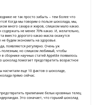
зднике не так просто забыть – тем более что
ется! Когда мы говорим о пользе шоколада, мы,
шком много сахара и жиров, слишком мало какао.
н содержать не менее 70% какао. И, желательно,
ета вместо дорогого какао-масла окажутся
е не будем экономить на здоровье.
да, появляются регулярно. Очень уж
ь полезным, но слишком любимый, чтобы
е в сборнике научных статей Appetite появилось
то шоколад помогает предотвратить возрастное
мы насчитали еще 10 фактов о шоколаде,
колада прямо сейчас.
предотвратить прилипание белых кровяных телец
Нидерландах. Это означает, что горький шоколад