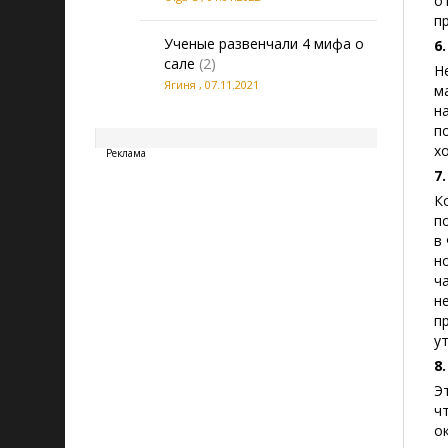
о
п
Ученые развенчали 4 мифа о
6
сале
(2)
Н
Ягиня
,
07.11.2021
м
н
20260807190134
п
х
Реклама
7
К
п
в
н
ч
н
п
у
8
Э
ч
о