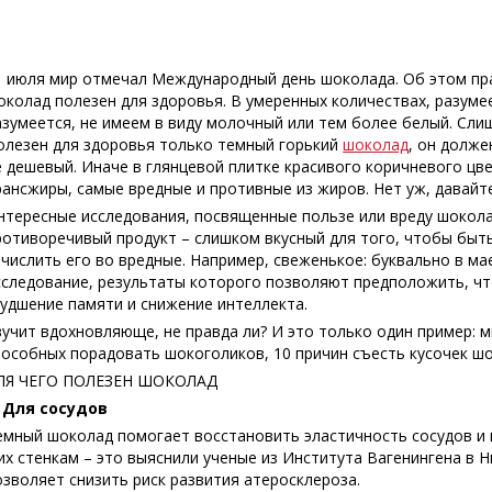
1 июля мир отмечал Международный день шоколада. Об этом пра
околад полезен для здоровья. В умеренных количествах, разуме
азумеется, не имеем в виду молочный или тем более белый. Сли
олезен для здоровья только темный горький
шоколад
, он долже
е дешевый. Иначе в глянцевой плитке красивого коричневого цв
рансжиры, самые вредные и противные из жиров. Нет уж, давайт
нтересные исследования, посвященные пользе или вреду шокола
ротиворечивый продукт – слишком вкусный для того, чтобы быт
ачислить его во вредные. Например, свеженькое: буквально в ма
сследование, результаты которого позволяют предположить, ч
худшение памяти и снижение интеллекта.
вучит вдохновляюще, не правда ли? И это только один пример: 
пособных порадовать шокоголиков, 10 причин съесть кусочек шо
ЛЯ ЧЕГО ПОЛЕЗЕН ШОКОЛАД
. Для сосудов
емный шоколад помогает восстановить эластичность сосудов и 
 их стенкам – это выяснили ученые из Института Вагенингена в 
озволяет снизить риск развития атеросклероза.