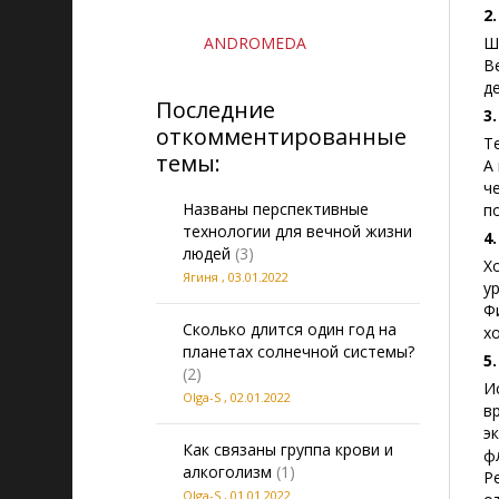
2
ANDROMEDA
Ш
В
д
Последние
3
откомментированные
Т
темы:
А
ч
Названы перспективные
п
технологии для вечной жизни
4
людей
(3)
Х
Ягиня
,
03.01.2022
у
Ф
Сколько длится один год на
х
планетах солнечной системы?
5
(2)
И
Olga-S
,
02.01.2022
в
э
Как связаны группа крови и
ф
алкоголизм
(1)
Р
Olga-S
,
01.01.2022