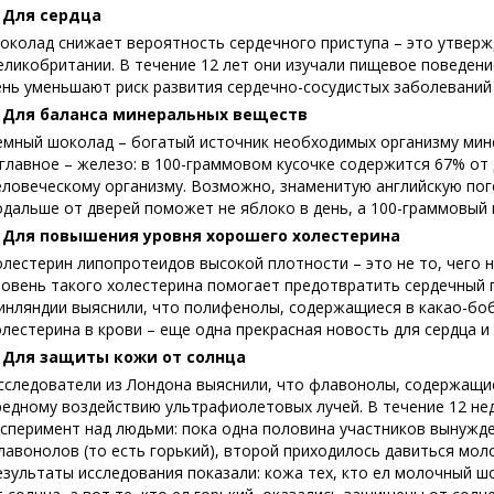
. Для сердца
околад снижает вероятность сердечного приступа – это утверж
еликобритании. В течение 12 лет они изучали пищевое поведение
ень уменьшают риск развития сердечно-сосудистых заболеваний
. Для баланса минеральных веществ
емный шоколад – богатый источник необходимых организму минер
 главное – железо: в 100-граммовом кусочке содержится 67% о
еловеческому организму. Возможно, знаменитую английскую пог
одальше от дверей поможет не яблоко в день, а 100-граммовый 
. Для повышения уровня хорошего холестерина
олестерин липопротеидов высокой плотности – это не то, чего 
ровень такого холестерина помогает предотвратить сердечный 
инляндии выяснили, что полифенолы, содержащиеся в какао-бо
олестерина в крови – еще одна прекрасная новость для сердца и 
. Для защиты кожи от солнца
сследователи из Лондона выяснили, что флавонолы, содержащи
редному воздействию ультрафиолетовых лучей. В течение 12 не
ксперимент над людьми: пока одна половина участников вынужд
лавонолов (то есть горький), второй приходилось давиться мол
езультаты исследования показали: кожа тех, кто ел молочный ш