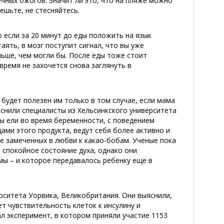
нечных ожогов. Значит ли это, что на пляже можно
ешьте, не стесняйтесь.
 если за 20 минут до еды положить на язык
ять, в мозг поступит сигнал, что вы уже
ньше, чем могли бы. После еды тоже стоит
время не захочется снова заглянуть в
будет полезен им только в том случае, если мама
яснили специалисты из Хельсинкского университета
ы ели во время беременности, с поведением
ми этого продукта, ведут себя более активно и
е замеченных в любви к какао-бобам. Ученые пока
 спокойное состояние духа, однако они
мы – и которое передавалось ребенку еще в
рситета Уорвика, Великобритания. Они выяснили,
т чувствительность клеток к инсулину и
л эксперимент, в котором приняли участие 1153