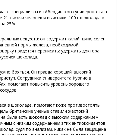
дают специалисты из Абердинского университета в
 21 тысячи человек и выяснили: 100 г шоколада в
 на 25%.
альных веществ: он содержит калий, цинк, селен.
т дневной нормы железа, необходимой
оворку придется переписать: удержать доктора
кусочек шоколада.
нужно бояться. Он правда хороший: высокий
приступ. Сотрудники Университета Куопио в
бах, помогают повысить уровень хорошего
сосудов.
еся в шоколаде, помогают коже противостоять
дель британские ученые ставили жестокий
ена была есть шоколад с высоким содержанием
очным с низким содержанием этих антиоксидантов.
околад, судя по анализам, никак не была защищена