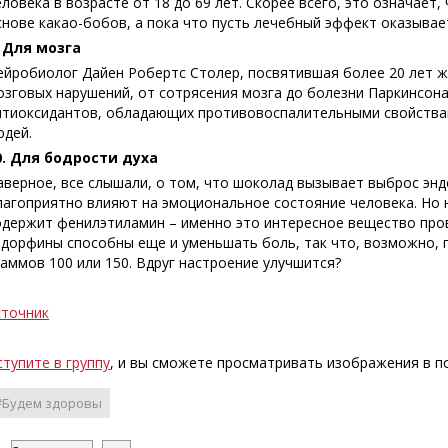
еловека в возрасте от 18 до 69 лет. Скорее всего, это означает
снове какао-бобов, а пока что пусть лечебный эффект оказывае
. Для мозга
ейробиолог Дайен Робертс Столер, посвятившая более 20 лет ж
озговых нарушений, от сотрясения мозга до болезни Паркинсон
нтиоксидантов, обладающих противовоспалительными свойствам
юдей.
0. Для бодрости духа
аверное, все слышали, о том, что шоколад вызывает выброс эн
лагоприятно влияют на эмоциональное состояние человека. Но н
одержит фенилэтиламин – именно это интересное вещество про
ндорфины способны еще и уменьшать боль, так что, возможно, 
раммов 100 или 150. Вдруг настроение улучшится?
сточник
ступите в группу
, и вы сможете просматривать изображения в 
#Будем здоровы