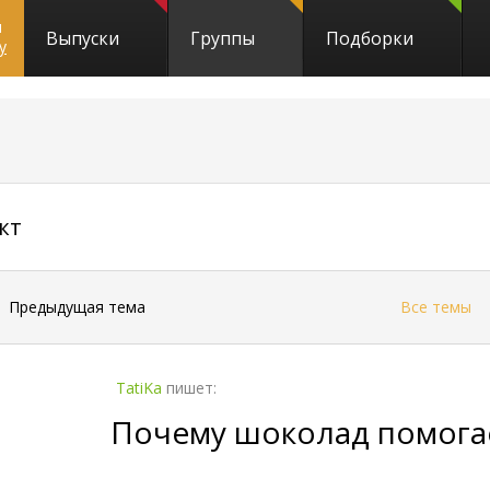
и
Выпуски
Группы
Подборки
y
7087
кт
←
Предыдущая тема
Все темы
TatiKa
пишет:
Почему шоколад помога