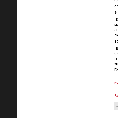
ч
о
9
Н
м
а
л
1
Н
б
с
э
г
и
В