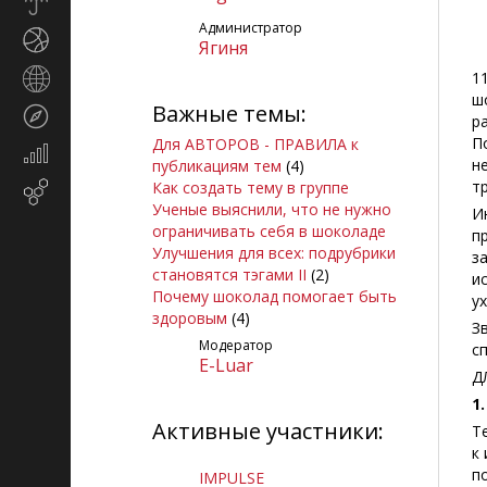
Прогноз
погоды
Администратор
Спорт
Ягиня
Страны
1
и
ш
Важные темы:
Туризм
регионы
р
П
Для АВТОРОВ - ПРАВИЛА к
Экономика
н
публикациям тем
(4)
и
т
Как создать тему в группе
Email-
финансы
Ученые выяснили, что не нужно
маркетинг
И
ограничивать себя в шоколаде
п
Улучшения для всех: подрубрики
з
становятся тэгами II
(2)
и
Почему шоколад помогает быть
у
здоровым
(4)
З
Модератор
с
E-Luar
Д
1
Активные участники:
Т
к
п
IMPULSE