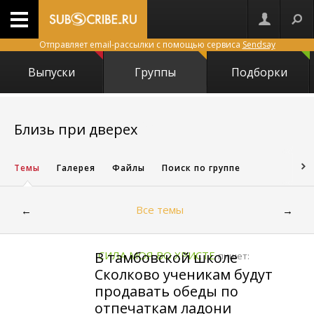
Отправляет email-рассылки с помощью сервиса
Sendsay
Выпуски
Группы
Подборки
16298
Близь при дверех
Темы
Галерея
Файлы
Поиск по группе
Все темы
←
→
В тамбовской школе
СИЛА МОЯ ВО ХРИСТЕ
пишет:
Сколково ученикам будут
продавать обеды по
отпечаткам ладони