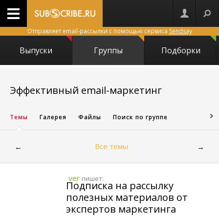
Отправляет email-рассылки с помощью сервиса
Sendsay
Выпуски
Группы
Подборки
7703
Эффективный email-маркетинг
Темы
Галерея
Файлы
Поиск по группе
Все темы
←
→
ver
пишет:
Подписка на рассылку
полезных материалов от
экспертов маркетинга