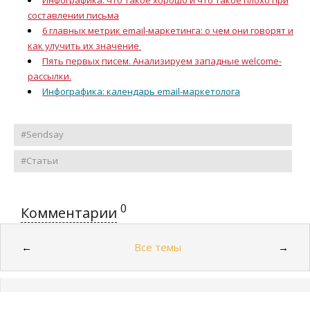
Инфографика: что такое хорошо и что такое плохо при
составлении письма
6 главных метрик email-маркетинга: о чем они говорят и
как улучить их значение
Пять первых писем. Анализируем западные welcome-
рассылки.
Инфографика: календарь email-маркетолога
#Sendsay
#Статьи
0
Комментарии
Все темы
←
→