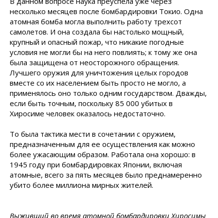
В данном вопросе наука преуспела уже через
несколько месяцев после бомбардировки Токио. Одна
атомная бомба могла выполнить работу трехсот
самолетов. И она создала бы настолько мощный,
крупный и опасный пожар, что никакие погодные
условия не могли бы на него повлиять; к тому же она
была защищена от неосторожного обращения.
Лучшего оружия для уничтожения целых городов
вместе со их населением быть просто не могло, а
применялось оно только одним государством. Дважды,
если быть точным, поскольку 85 000 убитых в
Хиросиме человек оказалось недостаточно.
То была тактика мести в сочетании с оружием,
предназначенным для ее осуществления как можно
более ужасающим образом. Работала она хорошо: в
1945 году при бомбардировках Японии, включая
атомные, всего за пять месяцев было преднамеренно
убито более миллиона мирных жителей.
Выживший во время атомной бомбардировки Хиросимы