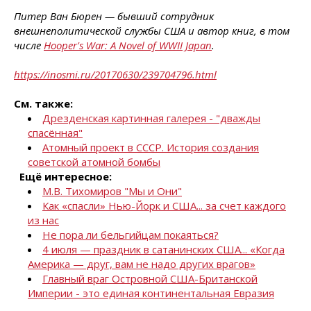
Питер Ван Бюрен — бывший сотрудник
внешнеполитической службы США и автор книг, в том
числе
Hooper's War: A Novel of WWII Japan
.
https://inosmi.ru/20170630/239704796.html
См. также:
Дрезденская картинная галерея - "дважды
спасённая"
Атомный проект в СССР. История создания
советской атомной бомбы
Ещё интересное:
М.В. Тихомиров "Мы и Они"
Как «спасли» Нью-Йорк и США... за счет каждого
из нас
Не пора ли бельгийцам покаяться?
4 июля — праздник в сатанинских США... «Когда
Америка — друг, вам не надо других врагов»
Главный враг Островной США-Британской
Империи - это единая континентальная Евразия