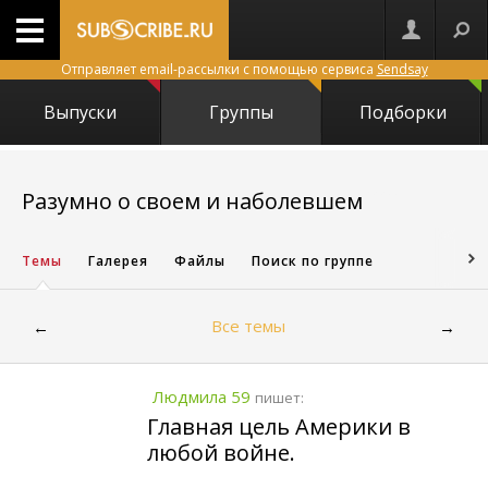
Отправляет email-рассылки с помощью сервиса
Sendsay
Выпуски
Группы
Подборки
5557
Разумно о своем и наболевшем
Темы
Галерея
Файлы
Поиск по группе
Все темы
←
→
Людмила 59
пишет:
Главная цель Америки в
любой войне.