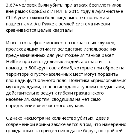
3,674 человек были убиты при атаках беспилотников
вне рамок борьбы с ИГИЛ. В 2015 году в Афганистане
США уничтожили больницу вместе с врачами и
пациентами. А в Ракке с землей систематически
сравниваются целые кварталы.
И все это на фоне множества несчастных случаев,
происходящих отчасти вследствие использования
предназначенных для уничтожения танков ракет
Hellfire против отдельных людей, а отчасти — с
помощью 500-фунтовых бомб, которые при сбросе на
территорию густонаселенных мест могут поразить
площадь футбольного поля. Политика «прихлопывания
мух» кувалдами, точечные удары тупыми предметами,
действительно ведут к гибели гражданского
населения, смертям, сводящим на нет само
определение «несчастного случая».
Однако несмотря на количество убитых, девиз
современной войны заключается в том, что намеренно
гражданских на прицел никогда не берут, по крайней