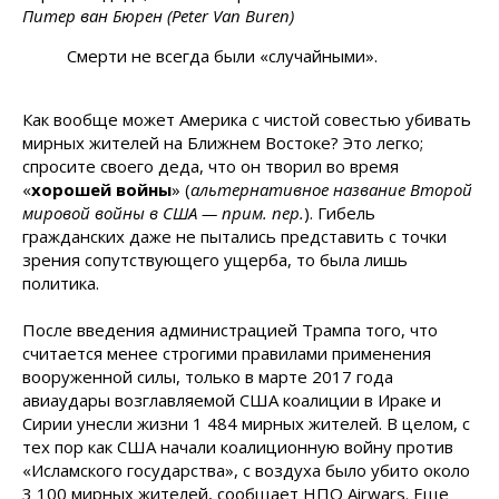
Питер ван Бюрен (Peter Van Buren)
Смерти не всегда были «случайными».
Как вообще может Америка с чистой совестью убивать
мирных жителей на Ближнем Востоке? Это легко;
спросите своего деда, что он творил во время
«
хорошей войны
» (
альтернативное название Второй
мировой войны в США — прим. пер.
). Гибель
гражданских даже не пытались представить с точки
зрения сопутствующего ущерба, то была лишь
политика.
После введения администрацией Трампа того, что
считается менее строгими правилами применения
вооруженной силы, только в марте 2017 года
авиаудары возглавляемой США коалиции в Ираке и
Сирии унесли жизни 1 484 мирных жителей. В целом, с
тех пор как США начали коалиционную войну против
«Исламского государства», с воздуха было убито около
3 100 мирных жителей, сообщает НПО Airwars. Еще