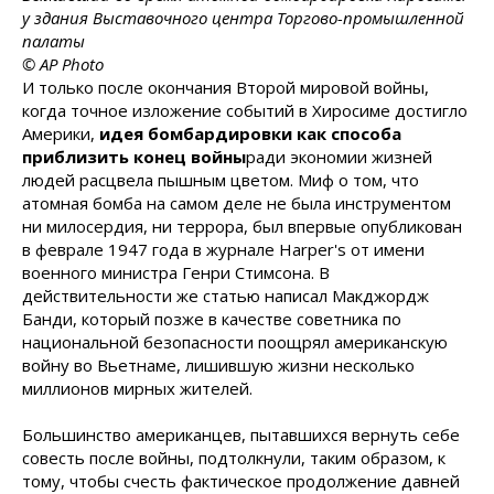
у здания Выставочного центра Торгово-промышленной
палаты
© AP Photo
И только после окончания Второй мировой войны,
когда точное изложение событий в Хиросиме достигло
Америки,
идея бомбардировки как способа
приблизить конец войны
ради экономии жизней
людей расцвела пышным цветом. Миф о том, что
атомная бомба на самом деле не была инструментом
ни милосердия, ни террора, был впервые опубликован
в феврале 1947 года в журнале Harper's от имени
военного министра Генри Стимсона. В
действительности же статью написал Макджордж
Банди, который позже в качестве советника по
национальной безопасности поощрял американскую
войну во Вьетнаме, лишившую жизни несколько
миллионов мирных жителей.
Большинство американцев, пытавшихся вернуть себе
совесть после войны, подтолкнули, таким образом, к
тому, чтобы счесть фактическое продолжение давней