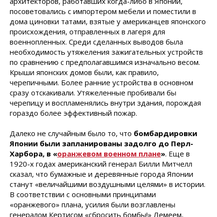
архитекторов, работавших когда-либо в Японии,
посоветовались с импортером мебели и поместили в
дома циновки татами, взятые у американцев японского
происхождения, отправленных в лагеря для
военнопленных. Среди сделанных выводов была
необходимость утяжеления зажигательных устройств
по сравнению с предполагавшимся изначально весом.
Крыши японских домов были, как правило,
черепичными. Более ранние устройства в основном
сразу отскакивали. Утяжеленные пробивали бы
черепицу и воспламенялись внутри здания, порождая
гораздо более эффективный пожар.
Далеко не случайным было то, что
бомбардировки
Японии были запланированы задолго до Перл-
Харбора, в «
оранжевом военном плане
»
. Еще в
1920-х годах американский генерал Билли Митчелл
сказал, что бумажные и деревянные города Японии
станут «величайшими воздушными целями» в истории.
В соответствии с основными принципами
«оранжевого» плана, усилия были возглавлены
генералом Кертисом «сбросить бомбы!» Лемеем,