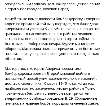
определившим главную цель как превращение Японии
в страну без городов, кочевой народ.
Лемей также помог провести бомбардировку Северной
Кореи во время той войны, утверждая, что благодаря
американским усилиям было убито около 20 процентов
гражданского населения. На него работал человек,
которого многие называют архитектором войны во
Вьетнаме — Роберт Макнамара. Будучи министром
обороны, Макнамара приказал применять во Вьетнаме
напалм, зачастую против незащищенных гражданских
объектов.
Мастерство, с которым Америка превратила
бомбардировки времен Второй мировой войны в
изысканный способ уничтожения мирного населения,
достигло своего пика 10 марта 1945 года, когда над
наиболее плотно заселенном жилым районом Токио
практически беспрепятственно летали три сотни
американских бомбардировщиков B-29. Сброшенные
ими зажигательные бомбы породили огненный смерч,