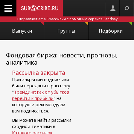
Отправляет email-рассылки с помощью сервиса
Sendsay
Выпуски
Группы
Подборки
Фондовая биржа: новости, прогнозы,
аналитика
Рассылка закрыта
При закрытии подписчики
были переданы в рассылку
"
Трейдинг: как от убытков
перейти к прибыли
" на
которую и рекомендуем
вам подписаться.
Вы можете найти рассылки
сходной тематики в
Каталоге рассылок
.