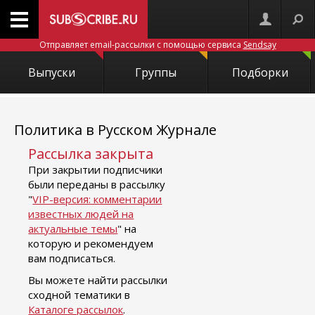
Отправляет email-рассылки с помощью сервиса
Sendsay
Выпуски
Группы
Подборки
Политика в Русском Журнале
Рассылка закрыта
При закрытии подписчики
были переданы в рассылку
"
VIP-версия: комментарии
известных людей на
актуальные темы
" на
которую и рекомендуем
вам подписаться.
Вы можете найти рассылки
сходной тематики в
Каталоге рассылок
.