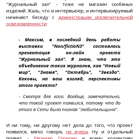
"Журнальный зал" - тоже не магазин скобяных
изделий. Жаль, что и интервьюер, и интервьюируемый
начинают беседу с
демонстрации исключительной
осведомленности
:
- Максим, в последний день работы
выставки "Non/fictioN3" состоялась
презентация он-лайн проекта
"Журнальный зал". Я знаю, что это
объединение таких журналов, как "Новый
мир", "Знамя", "Октябрь", "Звезда".
Каковы, на ваш взгляд, перспективы
этого проекта?
- Смотря для кого. Вообще, замечательно,
что такой проект появился, потому что до
этого в Сети была полная "любительщина".
И ни тому, ни другому нет дела до того, что проект
появился, мягко говоря,
не вчера
. Ну и отдельный
привет -
Евгению Горному
и всему коллективу