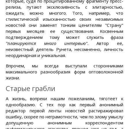
которые, судя по процитированному фрагменту пресс-
релиза, путают эксклюзивность с элитарностью,
ожидать можно многого. Того, например, что
стилистической изысканностью своих независимых
новостей они заменят тонким ценителям "Страну"
первых месяцев ее существования. Косвенным
подтверждением тому может служить фраза
"планируются много интервью".
Автор ее,
неизвестный деятель Рунета, несомненно, личность
неординарная и уникальная.
Впрочем, мы всегда выступали сторонниками
максимального разнообразия форм оптоволоконной
жизни.
Старые грабли
А жизнь, вопреки нашим пожеланиям, тяготеет к
однообразию. С тех пор как первый анонимный
редактор первой ленты новостей растиражировал
ошибку, скорее по неграмотности, чем по злому умыслу
допущенную анонимным корреспондентом
информационного агентства, прошел уже не год, а