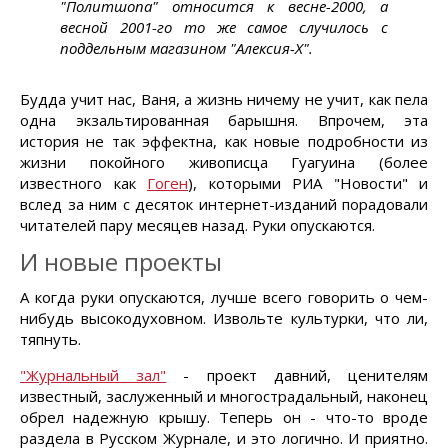
"Политшопа" относится к весне-2000, а
весной 2001-го то же самое случилось с
поддельным магазином "Алексия-X".
Будда учит нас, Ваня, а жизнь ничему не учит, как пела
одна экзальтированная барышня. Впрочем, эта
история не так эффектна, как новые подробности из
жизни покойного живописца Гуагуина (более
известного как
Гоген
), которыми РИА "Новости" и
вслед за ним с десяток интернет-изданий порадовали
читателей пару месяцев назад. Руки опускаются.
И новые проекты
А когда руки опускаются, лучше всего говорить о чем-
нибудь высокодуховном. Извольте культурки, что ли,
тяпнуть.
"Журнальный зал"
- проект давний, ценителям
известный, заслуженный и многострадальный, наконец
обрел надежную крышу. Теперь он - что-то вроде
раздела в Русском Журнале, и это логично. И приятно.