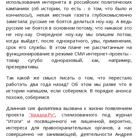
использования интернета в российских политических
кампаниях (об истории, то есть - о том, что было и
кончилось!), некая местная газета глубокомысленно
заметила: русские не боятся делиться ноу-хау. А ведь
русские не боятся в основном потому, что никакое это
не ноу-хау. Очередное ноу-хау мы опишем потом,
когда выйдет, после однократного, увы, применения,
срок его службы. В этом плане не рассчитанные на
функционирование в режиме СМИ интернет-проекты -
товар сугубо одноразовый, как, например,
презервативы.
Так какой же смысл писать о том, что перестало
работать два года назад? Об этом мы разве что в
истории напишем, если соберемся. В порядке анонса:
похоже, соберемся.
Длинная сия филиппика вызвана к жизни появлением
проекта
"Кидала.Ру"
, стилизованного под журнал
"Итоги" и посвященного не лишенной, вероятно,
интереса для правоохранительных органов, а нас
совершенно не занимающей, деятельности Андрея