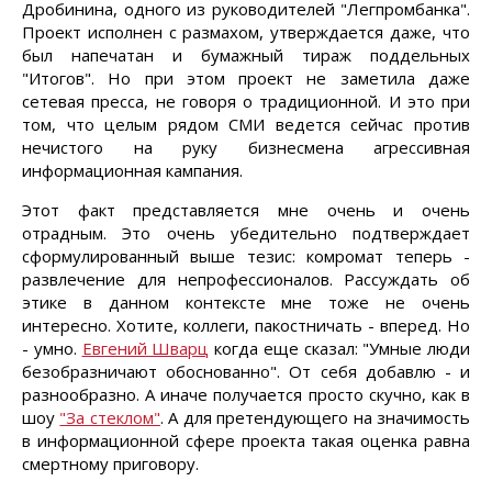
Дробинина, одного из руководителей "Легпромбанка".
Проект исполнен с размахом, утверждается даже, что
был напечатан и бумажный тираж поддельных
"Итогов". Но при этом проект не заметила даже
сетевая пресса, не говоря о традиционной. И это при
том, что целым рядом СМИ ведется сейчас против
нечистого на руку бизнесмена агрессивная
информационная кампания.
Этот факт представляется мне очень и очень
отрадным. Это очень убедительно подтверждает
сформулированный выше тезис: комромат теперь -
развлечение для непрофессионалов. Рассуждать об
этике в данном контексте мне тоже не очень
интересно. Хотите, коллеги, пакостничать - вперед. Но
- умно.
Евгений Шварц
когда еще сказал: "Умные люди
безобразничают обоснованно". От себя добавлю - и
разнообразно. А иначе получается просто скучно, как в
шоу
"За стеклом"
. А для претендующего на значимость
в информационной сфере проекта такая оценка равна
смертному приговору.