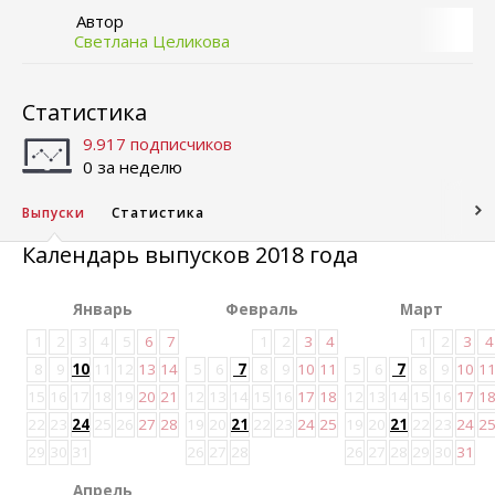
Автор
Светлана Целикова
Статистика
9.917 подписчиков
0 за неделю
Выпуски
Статистика
Календарь выпусков 2018 года
Январь
Февраль
Март
1
2
3
4
5
6
7
1
2
3
4
1
2
3
4
8
9
10
11
12
13
14
5
6
7
8
9
10
11
5
6
7
8
9
10
1
15
16
17
18
19
20
21
12
13
14
15
16
17
18
12
13
14
15
16
17
1
22
23
24
25
26
27
28
19
20
21
22
23
24
25
19
20
21
22
23
24
2
29
30
31
26
27
28
26
27
28
29
30
31
Апрель