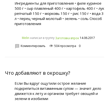
Ингредиенты для приготовления • филе куриное
500 г • сыр плавленый 400 г • картофель 400 г • лук
репчатый 150 г • морковь 150 г • рис 150 г • вода 3
л • перец черный молотый • зелень • соль Способ
приготовления
написал в группу
14.06.2017
Melin
Заготовка впрок
Комментировать
504 просмотра
0
Что добавляют в окрошку?
Если Вы вдруг ощутили острое желание
подкрепиться витаминным супом — значит дело
движется к лету и организм требует овощей и
зелени в изобилии