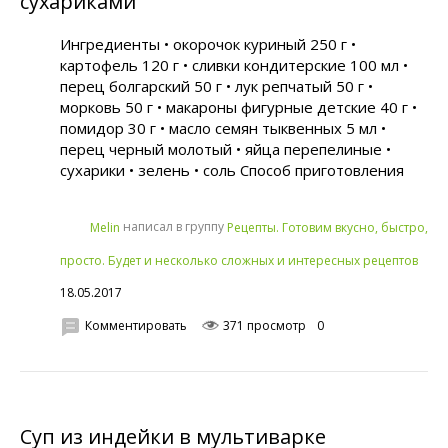
сухариками
Ингредиенты • окорочок куриный 250 г •
картофель 120 г • сливки кондитерские 100 мл •
перец болгарский 50 г • лук репчатый 50 г •
морковь 50 г • макароны фигурные детские 40 г •
помидор 30 г • масло семян тыквенных 5 мл •
перец черный молотый • яйца перепелиные •
сухарики • зелень • соль Способ приготовления
написал в группу
Melin
Рецепты. Готовим вкусно, быстро,
просто. Будет и несколько сложных и интересных рецептов
18.05.2017
Комментировать
371 просмотр
0
Суп из индейки в мультиварке