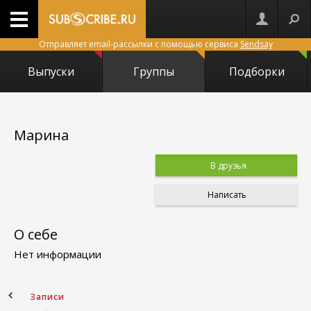
Отправляет email-рассылки с помощью сервиса
Sendsay
Выпуски
Группы
Подборки
Марина
В друзья
Написать
О себе
Нет информации
ное
Записи