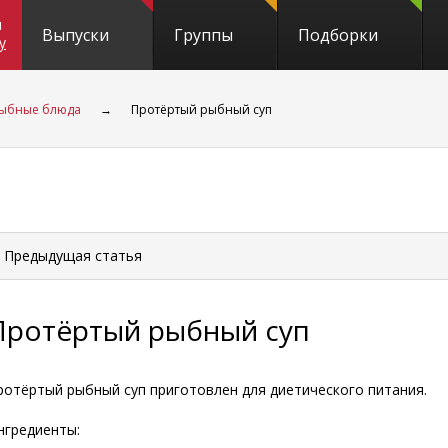
и
Выпуски
Группы
Подборки
y
ыбные блюда
→
Протёртый рыбный суп
 Предыдущая
статья
Протёртый рыбный суп
ротёртый рыбный суп приготовлен для диетического питания.
нгредиенты: