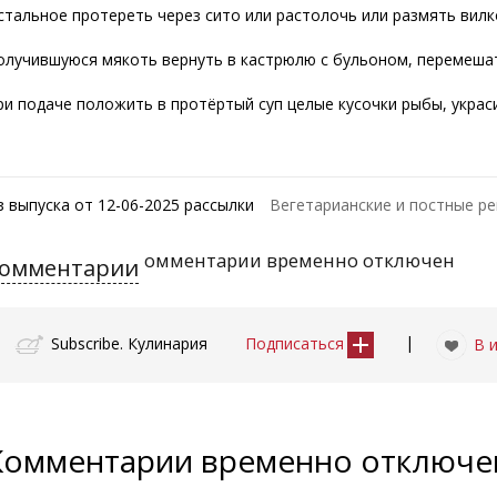
стальное протереть через сито или растолочь или размять вилк
олучившуюся мякоть вернуть в кастрюлю с бульоном, перемеша
ри подаче положить в протёртый суп целые кусочки рыбы, украс
з выпуска от 12-06-2025 рассылки
Вегетарианские и постные р
омментарии временно отключен
омментарии
|
Subscribe. Кулинария
Подписаться
В 
Комментарии временно отключ