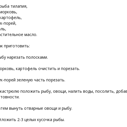
 рыба тилапия,
 морковь,
 картофель,
ук-порей,
оль,
астительное масло.
ак приготовить:
ыбу нарезать полосками.
орковь, картофель очистить и порезать.
ук-порей зеленую часть порезать.
 кастрюлю положить рыбу, овощи, налить воды, посолить, добав
отовности.
атем вынуть отварные овощи и рыбу.
тложить 2-3 целых кусочка рыбы.