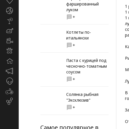
Здоровье
фаршированный
1
луком
Спорт
1
+
1
Стиль
л
жизни
с
Кулинария
Котлеты по-
р
итальянски
Кино
+
и
К
Животные
TV
Р
Паста с курицей под
Дом
чесночно-томатным
М
Маркетинг
соусом
и
+
Таинственное
Л
реклама
Игры
В
Солянка рыбная
г
"Эксклюзив"
Email-
маркетинг
+
З
О
Самое популярное в