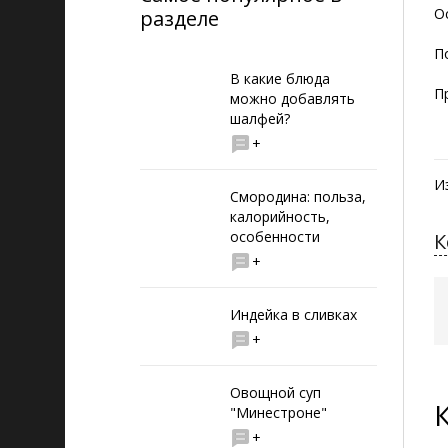
О
разделе
П
В какие блюда
П
можно добавлять
шалфей?
+
И
Смородина: польза,
калорийность,
особенности
К
+
Индейка в сливках
+
Овощной суп
"Минестроне"
+