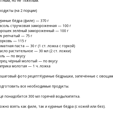
ытным, но не тяжёлым.
родукты (на 2 порции)
уриные бёдра (филе) — 370 г
асоль стручковая замороженная — 100 г
орошек зелёный замороженный — 100 г
ук репчатый — 75 г
орковь — 115 г
оматная паста — 30 г (1 ст. ложка с горкой)
асло растительное — 30 мл (2 ст. ложки)
оль — по вкусу
ерец чёрный молотый — по вкусу
априка молотая — 1 ч. ложка
ошаговый фото рецептКуриные бёдрышки, запечённые с овощам
одготовить все необходимые продукты.
щё понадобится 300 мл горячей воды/кипятка.
ожно взять как филе, так и куриные
бёдра (с кожей или без).