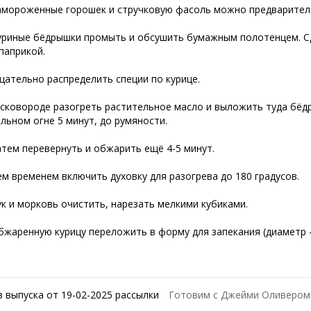
амороженные горошек и стручковую фасоль можно предварител
уриные бёдрышки промыть и обсушить бумажным полотенцем. Сдоб
 паприкой.
щательно распределить специи по курице.
 сковороде разогреть растительное масло и выложить туда бёдра
ильном огне 5 минут, до румяности.
атем перевернуть и обжарить ещё 4-5 минут.
ем временем включить духовку для разогрева до 180 градусов.
ук и морковь очистить, нарезать мелкими кубиками.
бжаренную курицу переложить в форму для запекания (диаметр 
з выпуска от 19-02-2025 рассылки
Готовим с Джейми Оливером