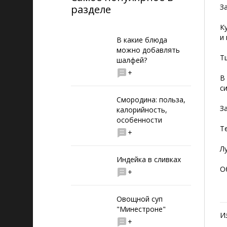
З
разделе
К
и
В какие блюда
можно добавлять
Т
шалфей?
+
В
с
Смородина: польза,
З
калорийность,
особенности
Т
+
Л
Индейка в сливках
О
+
Овощной суп
"Минестроне"
И
+