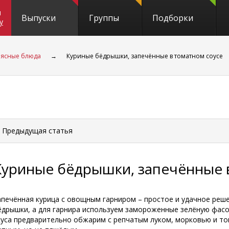
и
Выпуски
Группы
Подборки
y
ясные блюда
→
Куриные бёдрышки, запечённые в томатном соусе
 Предыдущая
статья
Куриные бёдрышки, запечённые 
апечённая курица с овощным гарниром – простое и удачное реше
ёдрышки, а для гарнира используем замороженные зелёную фасо
куса предварительно обжарим с репчатым луком, морковью и то