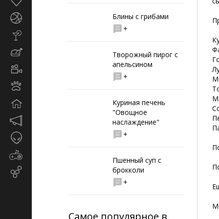
Здоровье
с
Блины с грибами
Спорт
П
+
Стиль
К
жизни
Ф
Кулинария
Творожный пирог с
Г
апельсином
Кино
Л
+
и
М
Животные
TV
Т
М
Куриная печень
Дом
С
"Овощное
П
Маркетинг
наслаждение"
П
и
+
Таинственное
реклама
П
Игры
Пшенный суп с
П
брокколи
Email-
маркетинг
+
Е
М
Самое популярное в