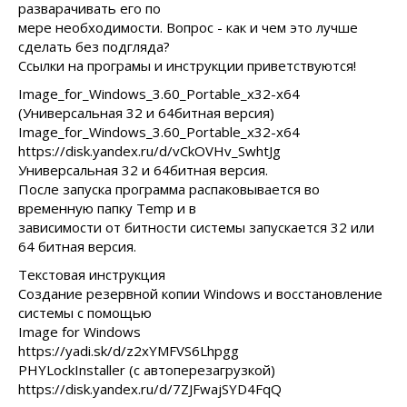
разварачивать его по
мере необходимости. Вопрос - как и чем это лучше
сделать без подгляда?
Ссылки на програмы и инструкции приветствуются!
Image_for_Windows_3.60_Portable_x32-x64
(Универсальная 32 и 64битная версия)
Image_for_Windows_3.60_Portable_x32-x64
https://disk.yandex.ru/d/vCkOVHv_SwhtJg
Универсальная 32 и 64битная версия.
После запуска программа распаковывается во
временную папку Temp и в
зависимости от битности системы запускается 32 или
64 битная версия.
Текстовая инструкция
Создание резервной копии Windows и восстановление
системы с помощью
Image for Windows
https://yadi.sk/d/z2xYMFVS6Lhpgg
PHYLockInstaller (с автоперезагрузкой)
https://disk.yandex.ru/d/7ZJFwajSYD4FqQ