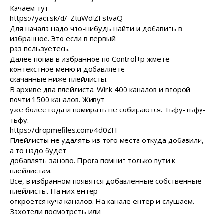
Качаем тут
https://yadi.sk/d/-ZtuWdlZFstvaQ
Для начала надо что-нибудь найти и добавить в
избранное. Это если в первый
раз пользуетесь.
Далее попав в избранное по Control+p жмете
контекстное меню и добавляете
скачанные ниже плейлисты.
В архиве два плейлиста. Wink 400 каналов и второй
почти 1500 каналов. Живут
уже более года и помирать не собираются. Тьфу-тьфу-
тьфу.
https://dropmefiles.com/4d0ZH
Плейлисты не удалять из того места откуда добавили,
а то надо будет
добавлять заново. Прога помнит только пути к
плейлистам.
Все, в избранном появятся добавленные собственные
плейлисты. На них ентер
откроется куча каналов. На канале ентер и слушаем.
Захотели посмотреть или