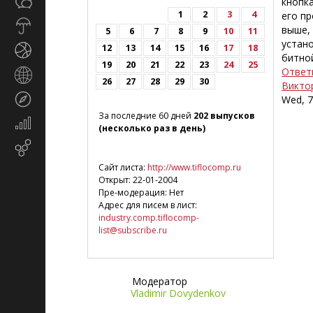
Общество
кнопка
СМИ
1
2
3
4
его п
Прогноз
выше, 
5
6
7
8
9
10
11
погоды
устано
12
13
14
15
16
17
18
Спорт
битно
19
20
21
22
23
24
25
Ответ
Страны
26
27
28
29
30
Викто
и
Туризм
Wed, 7
регионы
За последние 60 дней
202 выпусков
Экономика
(несколько раз в день)
и
Email-
финансы
маркетинг
Сайт листа:
http://www.tiflocomp.ru
Открыт: 22-01-2004
Пре-модерация: Нет
Адрес для писем в лист:
industry.comp.tiflocomp-
list@subscribe.ru
Модератор
Vladimir Dovydenkov