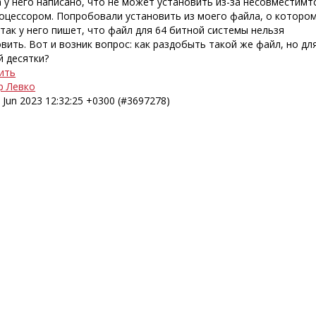
 у него написано, что не может установить из-за несовместимт
роцессором. Попробовали установить из моего файла, о котором
так у него пишет, что файл для 64 битной системы нельзя
вить. Вот и возник вопрос: как раздобыть такой же файл, но дл
й десятки?
ить
р Левко
 Jun 2023 12:32:25 +0300 (#3697278)