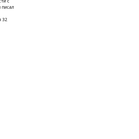
сти с
 писал
я 32