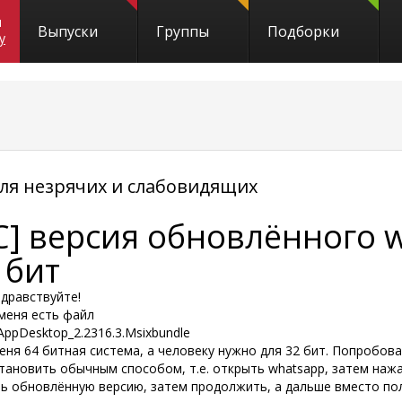
и
Выпуски
Группы
Подборки
y
я незрячих и слабовидящих
C] версия обновлённого 
 бит
здравствуйте!
 меня есть файл
ppDesktop_2.2316.3.Msixbundle
еня 64 битная система, а человеку нужно для 32 бит. Попробов
становить обычным способом, т.е. открыть whatsapp, затем наж
ть обновлённую версию, затем продолжить, а дальше вместо по