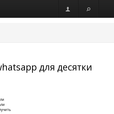
whatsapp для десятки
али
али
лучить