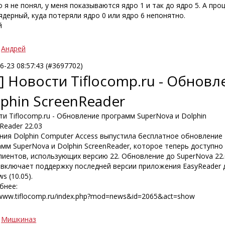
 я не понял, у меня показываются ядро 1 и так до ядро 5. А про
дерный, куда потеряли ядро 0 или ядро 6 непонятно.
й
Андрей
6-23 08:57:43 (#3697702)
] Новости Tiflocomp.ru - Обнов
phin ScreenReader
и Tiflocomp.ru - Обновление программ SuperNova и Dolphin
Reader 22.03
ния Dolphin Computer Access выпустила бесплатное обновление
мм SuperNova и Dolphin ScreenReader, которое теперь доступно
лиентов, использующих версию 22. Обновление до SuperNova 22
 включает поддержку последней версии приложения EasyReader 
s (10.05).
бнее:
/www.tiflocomp.ru/index.php?mod=news&id=2065&act=show
Мишкиназ