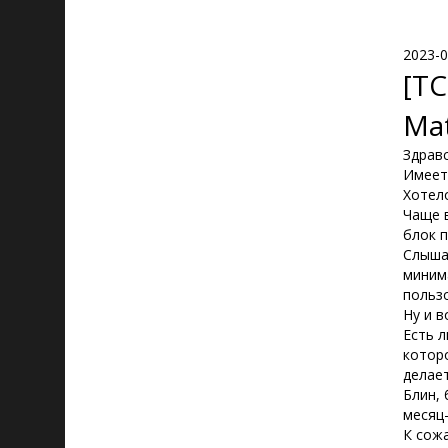
2023-0
[TC
Ma
Здравс
Имеет
Хотел
Чаще 
блок п
Слыша
миним
польз
Ну и в
Есть 
котор
делае
Блин, 
месяц-
К сожа