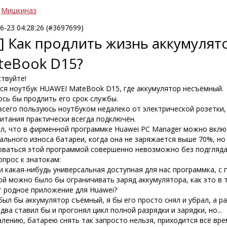
Мишкиназ
6-23 04:28:26 (#3697699)
] Как продлить жизнь аккумулят
teBook D15?
твуйте!
ся ноутбук HUAWEI MateBook D15, где аккумулятор несъёмный.
ось бы продлить его срок службы.
всего пользуюсь ноутбуком недалеко от электрической розетки,
итания практически всегда подключён.
л, что в фирменной программке Huawei PC Manager можно вкл
ального износа батареи, когда она не заряжается выше 70%, но
оваться этой программой совершенно невозможно без подгляда
опрос к знатокам:
ли какая-нибудь универсальная доступная для нас программка, 
ой можно было бы ограничивать заряд аккумулятора, как это в 
т родное приложение для Huawei?
был бы аккумулятор съёмный, я бы его просто снял и убрал, а ра
два ставил бы и прогонял цикл полной разрядки и зарядки, но...
лению, батарею снять так запросто нельзя, приходится всё вр