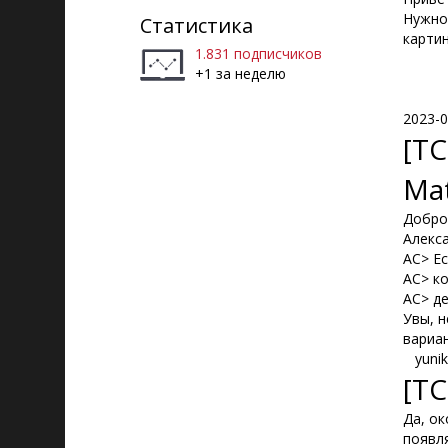
Нужно
Статистика
картин
1.831 подписчиков
+1 за неделю
2023-0
[TC
Ma
Добро
Алекса
АС> Е
АС> к
АС> д
Увы, н
вариан
yuni
[TC
Да, о
появл