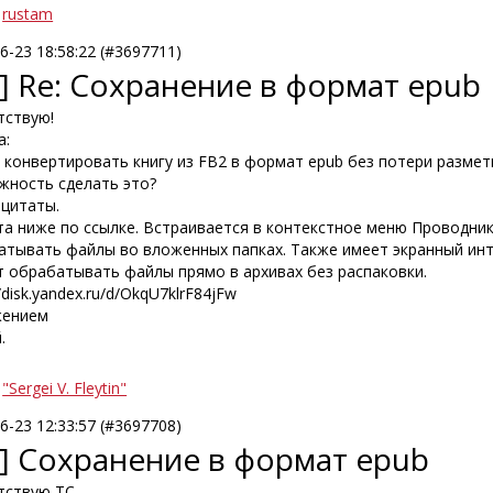
rustam
6-23 18:58:22 (#3697711)
] Re: Сохранение в формат epub
тствую!
а:
конвертировать книгу из FB2 в формат epub без потери разметк
жность сделать это?
 цитаты.
та ниже по ссылке. Встраивается в контекстное меню Проводник
атывать файлы во вложенных папках. Также имеет экранный инте
 обрабатывать файлы прямо в архивах без распаковки.
//disk.yandex.ru/d/OkqU7klrF84jFw
жением
.
"Sergei V. Fleytin"
6-23 12:33:57 (#3697708)
C] Сохранение в формат epub
тствую TC,