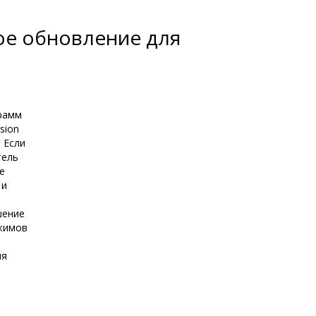
кое обновление для
грамм
sion
 Если
тель
е
 и
шение
ежимов
ля