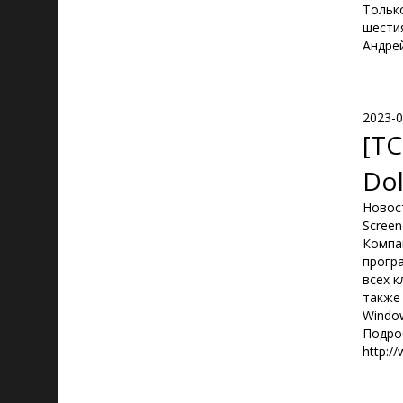
Только
шестия
Андре
2023-0
[TC
Dol
Новост
Screen
Компа
програ
всех к
также
Window
Подро
http:/