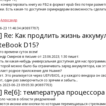
 конвертировать книгу из FB2 в формат epub без потери размет
ки. Есть какая-то доступная скринридерам возможность сделать
Александр
6-23 11:46:34 (#3697707)
] Re: Как продлить жизнь аккум
teBook D15?
го времени суток всем!
ндр Смирнов в письме от 23.06.2023; 1:30 пишет:
сть ли какая-нибудь универсальная доступная для нас программ
оторой можно было бы ограничивать заряд аккумулятора, как эт
елает родное приложение для Huawei?
ет. Это реализуется через UEFI/BIOS, а у каждого вендора он сво
т, один раз заморочиться со зрячим и забыть...
ks
2023-06-23 09:05:30 (#3697703)
] Re[6]: температура процессора
коло часов в области уведомлений
яются иконки или кнопки по которым перемещаешься стрелками