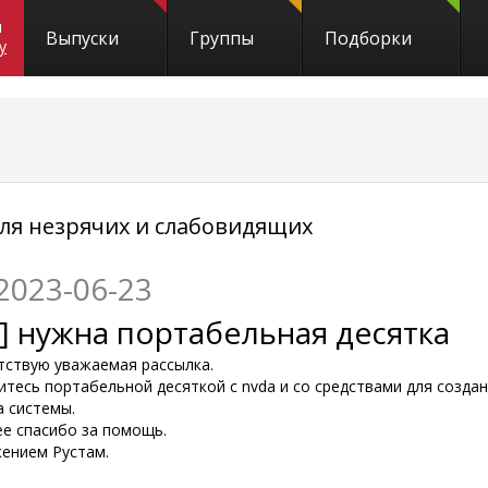
и
Выпуски
Группы
Подборки
y
я незрячих и слабовидящих
2023-06-23
] нужна портабельная десятка
тствую уважаемая рассылка.
итесь портабельной десяткой с nvda и со средствами для созда
а системы.
ее спасибо за помощь.
жением Рустам.