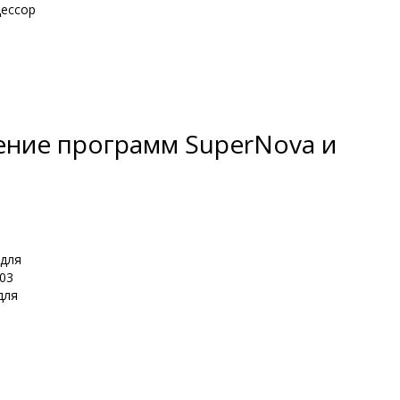
цессор
ление программ SuperNova и
 для
.03
для