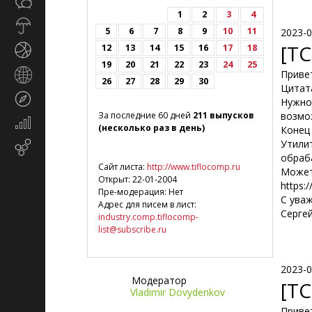
Общество
СМИ
1
2
3
4
Прогноз
5
6
7
8
9
10
11
2023-0
погоды
[TC
12
13
14
15
16
17
18
Спорт
19
20
21
22
23
24
25
Страны
Приве
26
27
28
29
30
и
Цитат
Туризм
регионы
Нужно 
За последние 60 дней
211 выпусков
возмо
Экономика
(несколько раз в день)
Конец
и
Утили
Email-
финансы
обраб
маркетинг
Сайт листа:
http://www.tiflocomp.ru
Может
Открыт: 22-01-2004
https:
Пре-модерация: Нет
С ува
Адрес для писем в лист:
Сергей
industry.comp.tiflocomp-
list@subscribe.ru
2023-0
Модератор
[T
Vladimir Dovydenkov
Приве