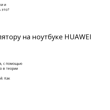
ки и
 это?
улятору на ноутбуке HUAWEI
ка, с помощью
о в теории
й. Как
.