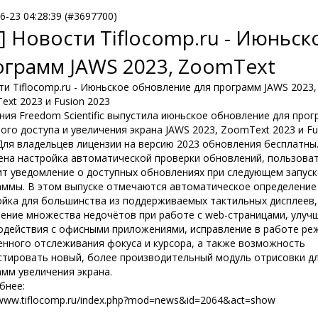
6-23 04:28:39 (#3697700)
] Новости Tiflocomp.ru - Июньс
ограмм JAWS 2023, ZoomText
и Tiflocomp.ru - Июньское обновление для программ JAWS 2023,
xt 2023 и Fusion 2023
ния Freedom Scientific выпустила июньское обновление для про
ого доступа и увеличения экрана JAWS 2023, ZoomText 2023 и Fu
Для владельцев лицензии на версию 2023 обновления бесплатны.
ена настройка автоматической проверки обновлений, пользова
ит уведомление о доступных обновлениях при следующем запуск
аммы. В этом выпуске отмечаются автоматическое определение
ойка для большинства из поддерживаемых тактильных дисплеев,
нение множества недочётов при работе с web-страницами, улуч
одействия с офисными приложениями, исправление в работе р
енного отслеживания фокуса и курсора, а также возможность
стировать новый, более производительный модуль отрисовки д
амм увеличения экрана.
бнее:
/www.tiflocomp.ru/index.php?mod=news&id=2064&act=show