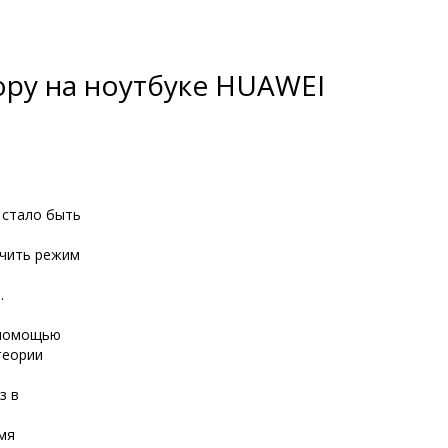
ору на ноутбуке HUAWEI
 стало быть
ючить режим
.
с помощью
теории
з в
емя