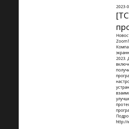
2023-0
[TC
пр
Новост
ZoomTe
Компа
экранн
2023. 
включ
получ
прогр
настр
устра
взаим
улучш
проте
прогр
Подро
http:/