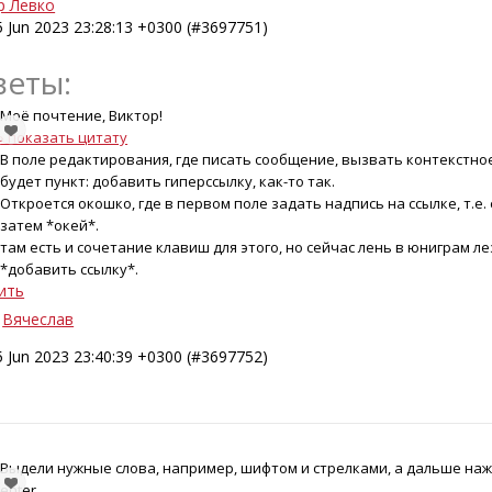
р Левко
5 Jun 2023 23:28:13 +0300 (#3697751)
веты:
Моё почтение, Виктор!
› показать цитату
В поле редактирования, где писать сообщение, вызвать контекстно
будет пункт: добавить гиперссылку, как-то так.
Откроется окошко, где в первом поле задать надпись на ссылке, т.е.
затем *окей*.
там есть и сочетание клавиш для этого, но сейчас лень в юниграм л
*добавить ссылку*.
ить
Вячеслав
5 Jun 2023 23:40:39 +0300 (#3697752)
Выдели нужные слова, например, шифтом и стрелками, а дальше нажм
enter.