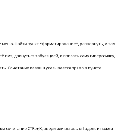
е меню. Найти пункт *форматирование*, развернуть, и там
 её имя, двинуться табуляцией, и вписать саму гиперссылку,
езть. Сочетание клавиш указывается прямо в пункте
и сочетание CTRL+,K, введи или вставь url адрес и нажми