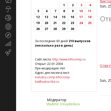
Общество
Викто
СМИ
1
2
3
4
Sun, 2
Прогноз
5
6
7
8
9
10
11
погоды
От
12
13
14
15
16
17
18
Спорт
19
20
21
22
23
24
25
Страны
26
27
28
29
30
и
Туризм
регионы
За последние 60 дней
210 выпусков
Экономика
(несколько раз в день)
и
Email-
финансы
маркетинг
Сайт листа:
http://www.tiflocomp.ru
Открыт: 22-01-2004
Ответ
Пре-модерация: Нет
Адрес для писем в лист:
industry.comp.tiflocomp-
Sun, 2
list@subscribe.ru
Модератор
Vladimir Dovydenkov