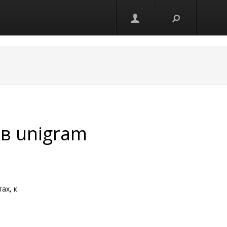
 в unigram
ах, к