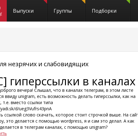
и
Выпуски
Группы
Подборки
y
я незрячих и слабовидящих
C] гиперссылки в каналах
оброго вечера! Слышал, что в каналах телеграм, в этом листе
я ввиду unigram, есть возможность делать гиперссылки, как на
, т.е. вместо ссылки типа
//yadi.sk/d/ueg3Vufrs43pnA
ь ссылкой слово скачать, которое стоит строчкой выше. На сайт
у, это делается с помощью wordpress, я и сам это делал. А как
делается в телеграм каналах, с помощью unigram?
ить