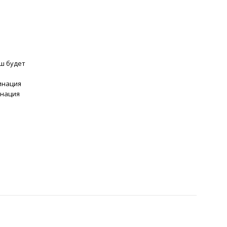
ш будет
бинация
инация