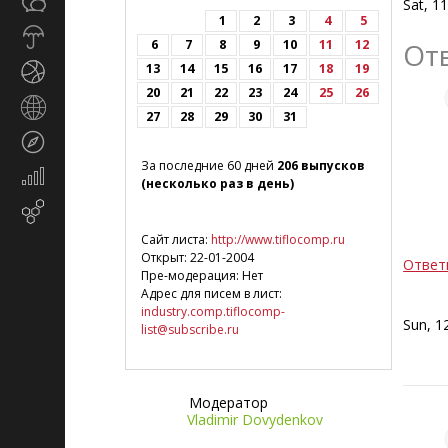
Общество
Sat, 1
СМИ
1
2
3
4
5
Прогноз
6
7
8
9
10
11
12
От
погоды
13
14
15
16
17
18
19
Спорт
20
21
22
23
24
25
26
Страны
27
28
29
30
31
и
Туризм
регионы
За последние 60 дней
206 выпусков
Экономика
(несколько раз в день)
и
Email-
финансы
маркетинг
Сайт листа:
http://www.tiflocomp.ru
Открыт: 22-01-2004
Ответ
Пре-модерация: Нет
Адрес для писем в лист:
industry.comp.tiflocomp-
Sun, 1
list@subscribe.ru
Модератор
Vladimir Dovydenkov