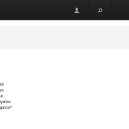
50
но
а:
 нужно
 джоз?