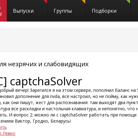
и
Выпуски
Группы
Подборки
y
я незрячих и слабовидящих
C] captchaSolver
обрый вечер! Зарегился я на этом сервере, пополнил баланс на 
тановил дополнение для nvda, всё настроил, но не пойму, как нуж
, как они пишут, жест для распознавания: там выходят два пункт
тура все раскладки и настольная клавиатура, и непонятно, что
ть. И вопрос 2: можно ли с captchaSolver работать при помощи
ением Виктор, Гродно, Беларусь!
ить
р Левко