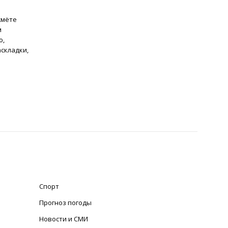
жмёте
м
ю,
аскладки,
Спорт
Прогноз погоды
Новости и СМИ