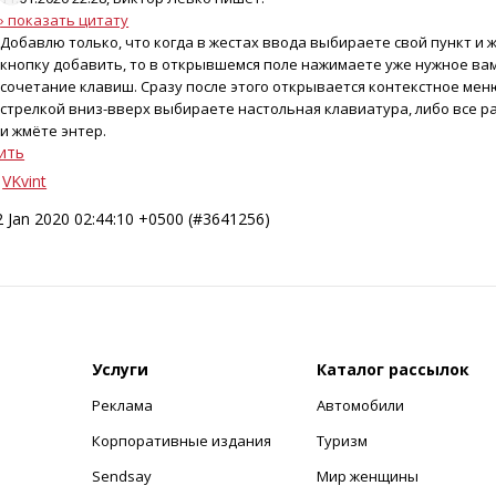
› показать цитату
Добавлю только, что когда в жестах ввода выбираете свой пункт и 
кнопку добавить, то в открывшемся поле нажимаете уже нужное ва
сочетание клавиш. Сразу после этого открывается контекстное мен
стрелкой вниз-вверх выбираете настольная клавиатура, либо все р
и жмёте энтер.
ить
VKvint
2 Jan 2020 02:44:10 +0500 (#3641256)
Услуги
Каталог рассылок
Реклама
Автомобили
+
Корпоративные издания
Туризм
Sendsay
Мир женщины