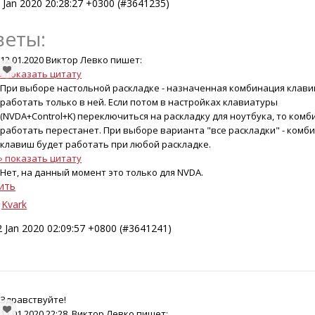
1 Jan 2020 20:28:27 +0300 (#3641235)
веты:
12.01.2020 Виктор Левко пишет:
› показать цитату
При выборе настольной раскладке - назначенная комбинация клави
работать только в ней. Если потом в настройках клавиатуры
(NVDA+Control+K) переключиться на раскладку для ноутбука, то ком
работать перестанет. При выборе варианта "все раскладки" - комб
клавиш будет работать при любой раскладке.
› показать цитату
Нет, на данный момент это только для NVDA.
ить
Kvark
2 Jan 2020 02:09:57 +0800 (#3641241)
Здравствуйте!
11.01.2020 22:28, Виктор Левко пишет: