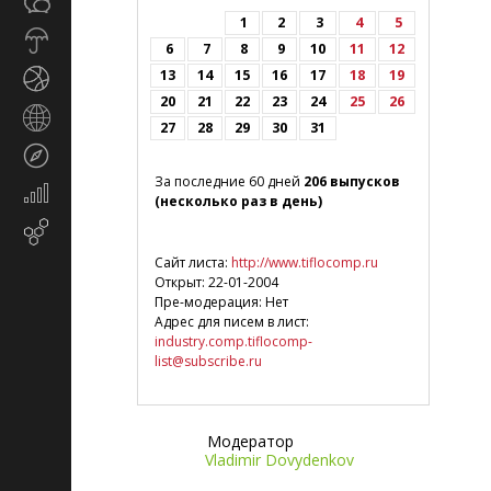
Общество
СМИ
1
2
3
4
5
Прогноз
6
7
8
9
10
11
12
погоды
13
14
15
16
17
18
19
Спорт
20
21
22
23
24
25
26
Страны
27
28
29
30
31
и
Туризм
регионы
За последние 60 дней
206 выпусков
Экономика
(несколько раз в день)
и
Email-
финансы
маркетинг
Сайт листа:
http://www.tiflocomp.ru
Открыт: 22-01-2004
Пре-модерация: Нет
Адрес для писем в лист:
industry.comp.tiflocomp-
list@subscribe.ru
Модератор
Vladimir Dovydenkov