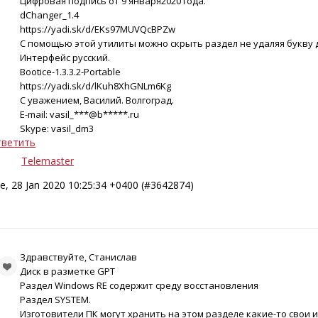
Цифровая подпись от 9 января2020 года.
dChanger_1.4
https://yadi.sk/d/EKs97MUVQcBPZw
С помощью этой утилиты можно скрыть раздел не удаляя букву 
Интерфейс русский.
Bootice-1.3.3.2-Portable
https://yadi.sk/d/lKuh8XhGNLm6Kg
С уважением, Василий. Волгоград.
E-mail: vasil_***@b*****.ru
Skype: vasil_dm3
ветить
Telemaster
e, 28 Jan 2020 10:25:34 +0400 (#3642874)
Здравствуйте, Станислав
Диск в разметке GPT
Раздел Windows RE содержит среду восстановления
Раздел SYSTEM.
Изготовители ПК могут хранить на этом разделе какие-то свои 