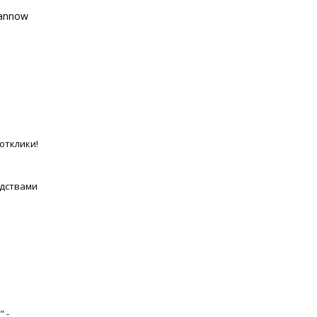
cannow
отклики!
едствами
в
 -