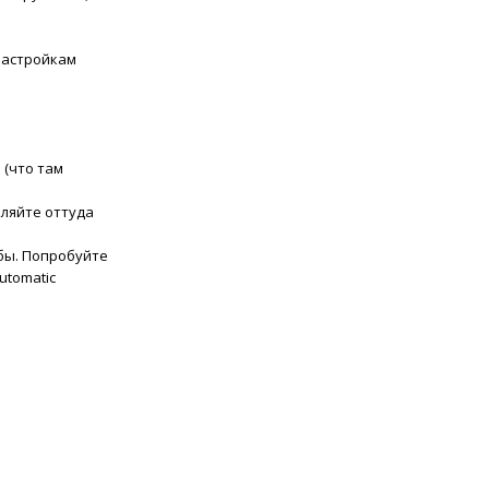
настройкам
 (что там
аляйте оттуда
бы. Попробуйте
utomatic