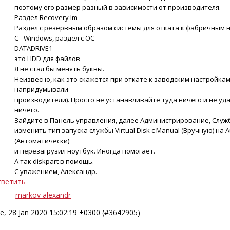
поэтому его размер разный в зависимости от производителя.
Раздел Recovery Im
Раздел с резервным образом системы для отката к фабричным 
C - Windows, раздел с ОС
DATADRIVE1
это HDD для файлов
Я не стал бы менять буквы.
Неизвесно, как это скажется при откате к заводским настройкам
напридумывали
производители). Просто не устанавливайте туда ничего и не уд
ничего.
Зайдите в Панель управления, далее Администрирование, Служ
изменить тип запуска службы Virtual Disk с Manual (Вручную) на A
(Автоматически)
и перезагрузил ноутбук. Иногда помогает.
А так diskpart в помощь.
С уважением, Александр.
ветить
markov alexandr
e, 28 Jan 2020 15:02:19 +0300 (#3642905)