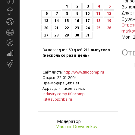
Общество
Попро
СМИ
1
2
3
4
5
Выпол
Прогноз
Для э
6
7
8
9
10
11
12
погоды
С уваж
13
14
15
16
17
18
19
Спорт
Ответ
20
21
22
23
24
25
26
markov
Страны
27
28
29
30
31
Mon, 2
и
Туризм
регионы
От
За последние 60 дней
211 выпусков
Экономика
(несколько раз в день)
и
Email-
финансы
маркетинг
Сайт листа:
http://www.tiflocomp.ru
Открыт: 22-01-2004
Пре-модерация: Нет
Адрес для писем в лист:
industry.comp.tiflocomp-
list@subscribe.ru
Модератор
Vladimir Dovydenkov