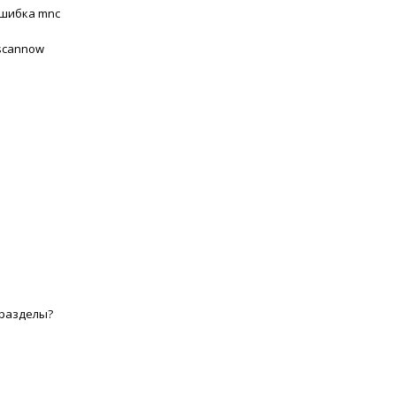
ошибка mnc
/scannow
 разделы?