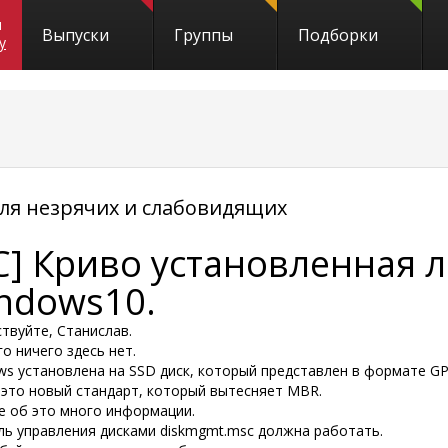
и
Выпуски
Группы
Подборки
y
я незрячих и слабовидящих
C] Криво установленная 
ndows10.
твуйте, Станислав.
о ничего здесь нет.
ws установлена на SSD диск, который представлен в формате GP
- это новый стандарт, который вытесняет MBR.
ле об это много информации.
ль управления дисками diskmgmt.msc должна работать.