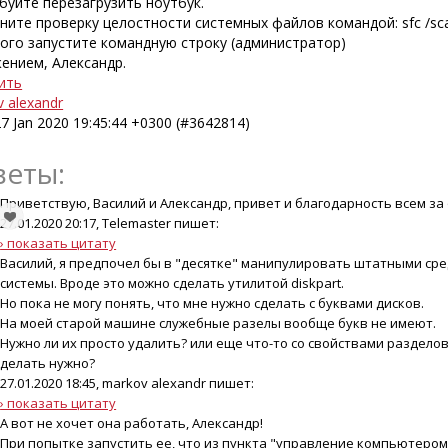
буйте перезагрузить ноутбук.
ните проверку целостности системных файлов командой: sfc /s
того запустите командную строку (администратор)
ением, Александр.
ить
 alexandr
7 Jan 2020 19:45:44 +0300 (#3642814)
веты:
Приветствую, Василий и Александр, привет и благодарность всем за 
27.01.2020 20:17, Telemaster пишет:
› показать цитату
Василий, я предпочел бы в "десятке" манипулировать штатными ср
системы. Вроде это можно сделать утилитой diskpart.
Но пока не могу понять, что мне нужно сделать с буквами дисков.
На моей старой машине служебные разелы вообще букв не имеют.
Нужно ли их просто удалить? или еще что-то со свойствами раздело
делать нужно?
27.01.2020 18:45, markov alexandr пишет:
› показать цитату
А вот не хочет она работать, Александр!
При попытке запустить ее, что из пункта "управление компьютером"