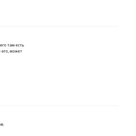
его там есть
 его, может
в.