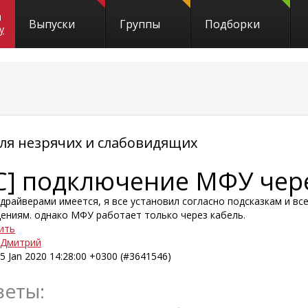
и
Выпуски
Группы
Подборки
y
я незрячих и слабовидящих
C] подключение МФУ чере
 драйверами имеется, я все установил согласно подсказкам и вс
ениям. однако МФУ работает только через кабель.
ить
Дмитрий
5 Jan 2020 14:28:00 +0300 (#3641546)
веты: