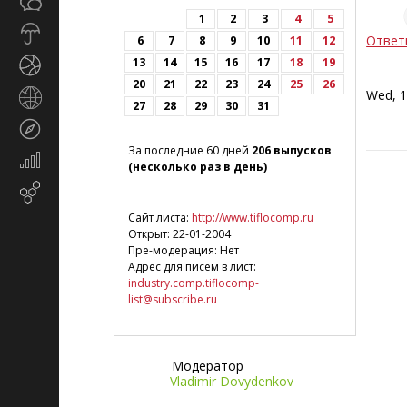
Общество
СМИ
1
2
3
4
5
Прогноз
Ответ
6
7
8
9
10
11
12
погоды
13
14
15
16
17
18
19
Спорт
20
21
22
23
24
25
26
Wed, 1
Страны
27
28
29
30
31
и
Туризм
регионы
За последние 60 дней
206 выпусков
Экономика
(несколько раз в день)
и
Email-
финансы
маркетинг
Сайт листа:
http://www.tiflocomp.ru
Открыт: 22-01-2004
Пре-модерация: Нет
Адрес для писем в лист:
industry.comp.tiflocomp-
list@subscribe.ru
Модератор
Vladimir Dovydenkov