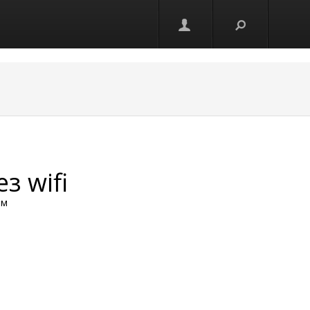
з wifi
ем