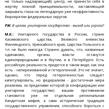
не только надзирающий) центр, не принести себя в
жертву ложной принципиальности, заставляющей
закрывать глаза на легендарную уже неэффективность
бюрократии федеральных округов.
РЖ:
В целом, унитарное государство - выход или угроза?
М.К.:
Унитарного государства в России, стране
Касимовского царства, Великого княжества
Финляндского, Урянхайского края, Царства Польского и
т.п. не было никогда. Странно думать, что, названные
одинаково, органы власти останутся
единоприродными и в Якутии, и в Петербурге. Есть
российскую реальность придется в таком виде, как она
есть - непережеванной и гетерогенной. Это не значит,
однако, что перед гетерогенностью следует
капитулировать, но федерализм - достаточная мера
реализма, за пределами которой (в конфедерации или
унитарном государстве) вашим противником
становится уже не отдельная региональная
бандитская мафия, а сама историческая традиция
государственного управления, способного бороться с