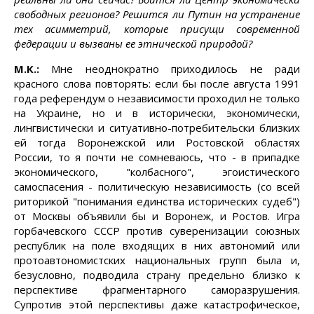
свободных регионов? Решится ли Путин на устранение
тех асимметрий, которые присущи современной
федерации и вызваны ее этнической природой?
М.К.:
Мне неоднократно приходилось не ради
красного слова повторять: если бы после августа 1991
года референдум о независимости проходил не только
на Украине, но и в исторически, экономически,
лингвистически и ситуативно-потребительски близких
ей тогда Воронежской или Ростовской областях
России, то я почти не сомневаюсь, что - в припадке
экономического, "колбасного", эгоистического
самоспасения - политическую независимость (со всей
риторикой "понимания единства исторических судеб")
от Москвы объявили бы и Воронеж, и Ростов. Игра
горбачевского СССР против суверенизации союзных
республик на поле входящих в них автономий или
протоавтономистских национальных групп была и,
безусловно, подводила страну предельно близко к
перспективе фрагментарного саморазрушения.
Супротив этой перспективы даже катастрофическое,