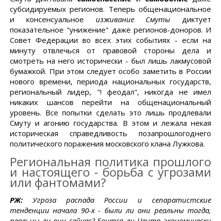
субсидируемых регионов. Теперь общенациональное
и консенсуальное
изживание Смуты
диктует
показательное "унижение" даже регионов-доноров. И
Совет Федерации во всех этих событиях - если на
минуту отвлечься от правовой стороны дела и
смотреть на него исторически - был лишь лакмусовой
бумажкой. При этом следует особо заметить в России
нового времени, периода национальных государств,
региональный лидер, "! феодал", никогда не имел
никаких шансов перейти на общенациональный
уровень. Все попытки сделать это лишь продлевали
Смуту и агонию государства. В этом и лежала некая
историческая справедливость позапрошлогоднего
политического поражения московского клана Лужкова.
Региональная политика прошлого
и настоящего - борьба с угрозами
или фантомами?
РЖ:
Угроза распада России и сепаратистские
тенденции начала 90-х - были ли они реальны тогда,
реальны ли они сейчас? Боится ли Центр экономически