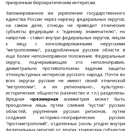
призрачным бюрократическим интересам.
Запланированное же укрепление государственного
единства России через нарезку федеральных округов,
на самом деле, отнюдь не приводит этнические
субъекты федерации к "единому знаменателю", но
напротив - ставит внутри федеральных округов, лицом
к лицу с консолидированными нерусскими
"метрополиями", раздробленные русские области в
еще более неполноправное положение. Федеральные
округа, подчеркивающие это неполноправие,
диаметрально противоположны задачам защиты
этнокультурных интересов русского народа. Почти во
всех округах русские не имеют своей этнической
"метрополии", а их регионально-, культурно-
исторические общности (казачество и т.п.) разделены.
Вредная
чрезмерная
асимметрия может быть
преодолена лишь путем слияния "кустов" русских
областей, укрупнения русских регионов, путем
создания историко-географических русских
"протометрополий", отделенных (сколь угодно внутри
федеральных округов) от других этнических субъектов