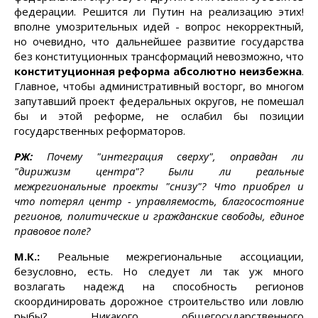
федерации. Решится ли Путин на реализацию этих!
вполне умозрительных идей - вопрос некорректный,
но очевидно, что дальнейшее развитие государства
без конституционных трансформаций невозможно, что
конституционная реформа абсолютно неизбежна
.
Главное, чтобы административный восторг, во многом
запутавший проект федеральных округов, не помешал
бы и этой реформе, не ослабил бы позиции
государственных реформаторов.
РЖ:
Почему "интеграция сверху", оправдан ли
"дирижизм центра"? Были ли реальные
межрегиональные проекты "снизу"? Что приобрел и
что потерял центр - управляемость, благосостояние
регионов, политические и гражданские свободы, единое
правовое поле?
М.К.:
Реальные межрегиональные ассоциации,
безусловно, есть. Но следует ли так уж много
возлагать надежд на способность регионов
скоординировать дорожное строительство или ловлю
рыбы? Никакого общегосударственного