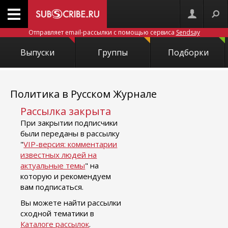
Отправляет email-рассылки с помощью сервиса
Sendsay
Выпуски
Группы
Подборки
Политика в Русском Журнале
Рассылка закрыта
При закрытии подписчики
были переданы в рассылку
"
VIP-версия: комментарии
известных людей на
актуальные темы
" на
которую и рекомендуем
вам подписаться.
Вы можете найти рассылки
сходной тематики в
Каталоге рассылок
.