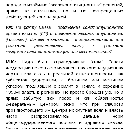
породило изобилие "околоконституционных" решений,
прямо не описанных, но и не воспрещенных
действующей конституцией.
РЖ:
По факту имеем - ослабление конституционного
органа власти (СФ) и появление неконституционного
(Госсовет). Каковы тенденции - к маргинализации или
усилению региональных элит, к усилению
межрегиональной интеграции или местничества?
М.К.:
Надо быть справедливым: "сила" Совета
Федерации не есть его имманентная конституционная
черта. Сила его - в реальной ответственности глав
субъектов федерации, с большим или меньшим
успехом "поднявшим с земли" в начале и середине
1990-х власть в регионах, не просто брошенную, но и
прямо забытую (как право и как обязанность)
федеральным центром. Ясно, что при слабости
противостоящего им центра их смутная воля и власть
часто распространялись дальше норм
общегосударственного порядка и здравого смысла.
Смута диктовала
самоспасение
и
самоволие
даже