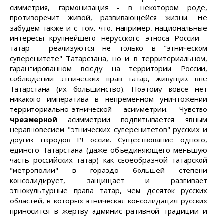
симметрия, гармонизация - в некотором роде,
противоречит живой, развивающейся жизни. Не
забудем также и о том, что, например, национальные
интересы крупнейшего нерусского этноса России -
татар - реализуются не только в "этническом
суверенитете" Татарстана, но и в территориальном,
гарантированном всюду на территории России,
соблюдении этнических прав татар, живущих вне
Татарстана (их большинство). Поэтому вовсе нет
никакого императива в непременном уничтожении
территориально-этнической асимметрии. Чувство
чрезмерной
асимметрии подпитывается явным
неравновесием "этнических суверенитетов" русских и
других народов Р! оссии. Существование одного,
единого Татарстана (даже объединяющего меньшую
часть российских татар) как своеобразной татарской
"метрополии" в гораздо большей степени
консолидирует, защищает и развивает
этнокультурные права татар, чем десяток русских
областей, в которых этническая консолидация русских
приносится в жертву административной традиции и