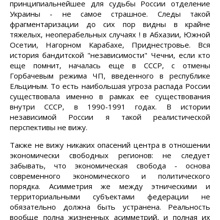
принципиальнейшее для судьбы России отделение
Украины - не самое страшное. Следы такой
фрагментаризации до сих пор видны в крайне
тяжелых, неоперабельных случаях ! в Абхазии, Южной
Осетии, Нагорном Карабахе, Приднестровье. Вся
история бандитской "независимости" Чечни, если кто
еще помнит, началась еще в СССР, с отмены
Горбачевым режима ЧП, введенного в республике
Ельциным. То есть наибольшая угроза распада России
существовала именно в рамках ее существования
внутри СССР, в 1990-1991 годах. В истории
независимой России я такой реалистической
перспективы не вижу.
Также не вижу никаких опасений центра в отношении
экономически свободных регионов: не следует
забывать, что экономическая свобода - основа
современного экономического и политического
порядка. Асимметрия же между этническими и
территориальными субъектами федерации не
обязательно должна быть устранена. Реальность
вообще полна жизненных асимметрий, и полная их