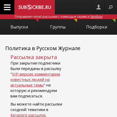
Отправляет email-рассылки с помощью сервиса
Sendsay
Выпуски
Группы
Подборки
Политика в Русском Журнале
Рассылка закрыта
При закрытии подписчики
были переданы в рассылку
"
VIP-версия: комментарии
известных людей на
актуальные темы
" на
которую и рекомендуем
вам подписаться.
Вы можете найти рассылки
сходной тематики в
Каталоге рассылок
.