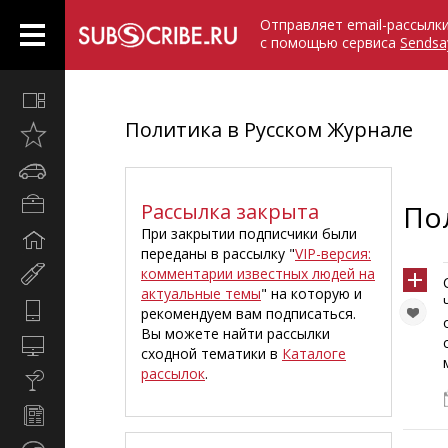
Отправляет email-рассылк
с помощью сервиса
Sendsa
Все
вместе
Политика в Русском Журнале
Открыто
недавно
Автомобили
Бизнес
Рассылка закрыта
По
и
При закрытии подписчики были
Дом
карьера
переданы в рассылку "
VIP-версия:
и
комментарии известных людей на
Мир
семья
актуальные темы
" на которую и
женщины
Hi-
рекомендуем вам подписаться.
Tech
Вы можете найти рассылки
Компьютеры
сходной тематики в
Каталоге
и
рассылок
.
Культура,
интернет
стиль
Новости
жизни
и