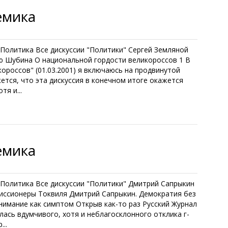
емика
. Политика Все дискуссии "Политики" Сергей Земляной
ью Шубина О национальной гордости великороссов 1 В
ороссов" (01.03.2001) я включаюсь на продвинутой
жется, что эта дискуссия в конечном итоге окажется
тя и...
емика
л. Политика Все дискуссии "Политики" Дмитрий Сапрыкин
Миссионеры Токвиля Дмитрий Сапрыкин. Демократия без
нимание как симптом Открыв как-то раз Русский Журнал
лась вдумчивого, хотя и неблагосклонного отклика г-
..