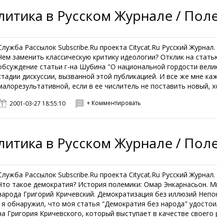
литика в Русском Журнале / Пол
Служба Рассылок Subscribe.Ru проекта Citycat.Ru Русский Журнал
Чем заменить классическую критику идеологии? Отклик на стат
обсуждение статьи г-на Шубина "О национальной гордости велик
стадии дискуссии, вызванной этой публикацией. И все же мне ка
малорезультативной, если в ее числитель не поставить новый, хо
+ Комментировать
2001-03-27 18:55:10
литика в Русском Журнале / Пол
Служба Рассылок Subscribe.Ru проекта Citycat.Ru Русский Журна
Что такое демократия? История полемики: Омар Энкарнасьон. 
народа Григорий Кричевский. Демократизация без иллюзий Непо
, я обнаружил, что моя статья "Демократия без народа" удостои
на Григория Кричевского, который выступает в качестве своего р.