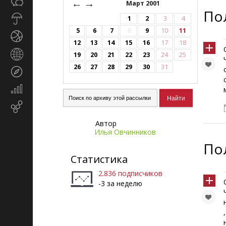
Общество
←
→
СМИ
Март 2001
По
Прогноз
1
2
3
4
погоды
5
6
7
8
9
10
11
Спорт
12
13
14
15
16
17
18
Страны
19
20
21
22
23
24
25
и
26
27
28
29
30
31
Туризм
регионы
Экономика
и
Email-
финансы
маркетинг
Автор
Илья Овчинников
По
Статистика
2.836 подписчиков
-3 за неделю