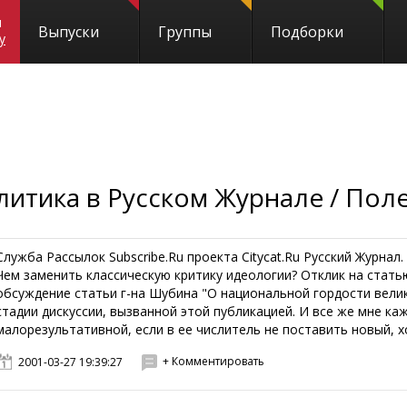
и
Выпуски
Группы
Подборки
y
литика в Русском Журнале / Пол
Служба Рассылок Subscribe.Ru проекта Citycat.Ru Русский Журнал
Чем заменить классическую критику идеологии? Отклик на стат
обсуждение статьи г-на Шубина "О национальной гордости велик
стадии дискуссии, вызванной этой публикацией. И все же мне ка
малорезультативной, если в ее числитель не поставить новый, хо
+ Комментировать
2001-03-27 19:39:27