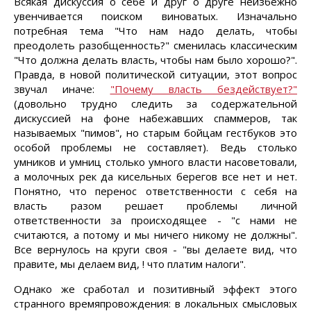
Всякая дискуссия о себе и друг о друге неизбежно
увенчивается поиском виноватых. Изначально
потребная тема "Что нам надо делать, чтобы
преодолеть разобщенность?" сменилась классическим
"Что должна делать власть, чтобы нам было хорошо?".
Правда, в новой политической ситуации, этот вопрос
звучал иначе:
"Почему власть бездействует?"
(довольно трудно следить за содержательной
дискуссией на фоне набежавших спаммеров, так
называемых "пимов", но старым бойцам гестбуков это
особой проблемы не составляет). Ведь столько
умников и умниц столько умного власти насоветовали,
а молочных рек да кисельных берегов все нет и нет.
Понятно, что перенос ответственности с себя на
власть разом решает проблемы личной
ответственности за происходящее - "с нами не
считаются, а потому и мы ничего никому не должны".
Все вернулось на круги своя - "вы делаете вид, что
правите, мы делаем вид, ! что платим налоги".
Однако же сработал и позитивный эффект этого
странного времяпровождения: в локальных смысловых