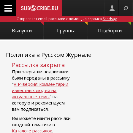
Отправляет email-рассылки с помощью сервиса
Sendsay
Выпуски
Группы
Подборки
Политика в Русском Журнале
Рассылка закрыта
При закрытии подписчики
были переданы в рассылку
"
VIP-версия: комментарии
известных людей на
актуальные темы
" на
которую и рекомендуем
вам подписаться.
Вы можете найти рассылки
сходной тематики в
Каталоге рассылок
.