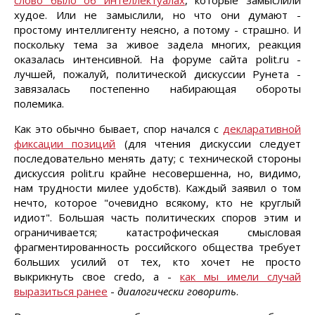
слово было об интеллектуалах
, которые замыслили
худое. Или не замыслили, но что они думают -
простому интеллигенту неясно, а потому - страшно. И
поскольку тема за живое задела многих, реакция
оказалась интенсивной. На форуме сайта polit.ru -
лучшей, пожалуй, политической дискуссии Рунета -
завязалась постепенно набирающая обороты
полемика.
Как это обычно бывает, спор начался с
декларативной
фиксации позиций
(для чтения дискуссии следует
последовательно менять дату; с технической стороны
дискуссия polit.ru крайне несовершенна, но, видимо,
нам трудности милее удобств). Каждый заявил о том
нечто, которое "очевидно всякому, кто не круглый
идиот". Большая часть политических споров этим и
ограничивается; катастрофическая смысловая
фрагментированность российского общества требует
больших усилий от тех, кто хочет не просто
выкрикнуть свое credo, а -
как мы имели случай
выразиться ранее
-
диалогически говорить
.