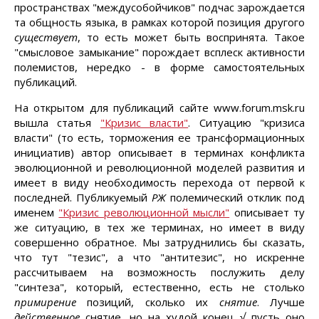
пространствах "междусобойчиков" подчас зарождается
та общность языка, в рамках которой позиция другого
существует
, то есть может быть воспринята. Такое
"смысловое замыкание" порождает всплеск активности
полемистов, нередко - в форме самостоятельных
публикаций.
На открытом для публикаций сайте www.forum.msk.ru
вышла статья
"Кризис власти"
. Ситуацию "кризиса
власти" (то есть, торможения ее трансформационных
инициатив) автор описывает в терминах конфликта
эволюционной и революционной моделей развития и
имеет в виду необходимость перехода от первой к
последней. Публикуемый
РЖ
полемический отклик под
именем
"Кризис революционной мысли"
описывает ту
же ситуацию, в тех же терминах, но имеет в виду
совершенно обратное. Мы затруднились бы сказать,
что тут "тезис", а что "антитезис", но искренне
рассчитываем на возможность послужить делу
"синтеза", который, естественно, есть не столько
примирение
позиций, сколько их
снятие
. Лучше
действенное
снятие, но на худой конец √ пусть оно