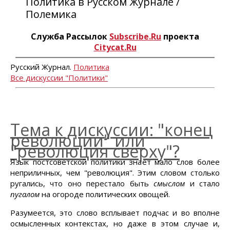
Политика в Русском Журнале /
Полемика
Служба Рассылок
Subscribe.Ru
проекта
Citycat.Ru
Русский Журнал.
Политика
Все дискуссии "Политики"
Тема к дискуссии: "конец
революции" или
"революция сверху"?
Язык постсоветской политики знает мало слов более
неприличных, чем "революция". Этим словом столько
ругались, что оно перестало быть
смыслом
и стало
пугалом
на огороде политических овощей.
Разумеется, это слово всплывает подчас и во вполне
осмысленных контекстах, но даже в этом случае и,