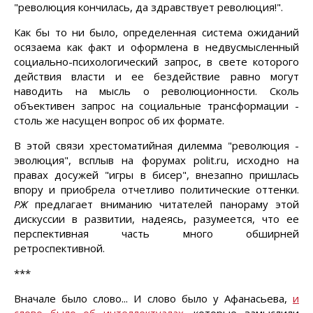
"революция кончилась, да здравствует революция!".
Как бы то ни было, определенная система ожиданий
осязаема как факт и оформлена в недвусмысленный
социально-психологический запрос, в свете которого
действия власти и ее бездействие равно могут
наводить на мысль о революционности. Сколь
объективен запрос на социальные трансформации -
столь же насущен вопрос об их формате.
В этой связи хрестоматийная дилемма "революция -
эволюция", всплыв на форумах polit.ru, исходно на
правах досужей "игры в бисер", внезапно пришлась
впору и приобрела отчетливо политические оттенки.
РЖ
предлагает вниманию читателей панораму этой
дискуссии в развитии, надеясь, разумеется, что ее
перспективная часть много обширней
ретроспективной.
***
Вначале было слово... И слово было у Афанасьева,
и