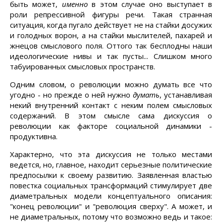
быть может,
именно
в этом случае оно выступает в
роли репрессивной фигуры речи. Такая странная
ситуация, когда пугало действует не на стайки досужих
и голодных ворон, а на стайки мыслителей, пахарей и
жнецов смыслового поля. Оттого так бесплодны наши
идеологические нивы и так пусты... Слишком много
табуированных смысловых пространств.
Одним словом, о революции можно думать все что
угодно - но прежде о ней нужно
думать
, устанавливая
некий внутренний контакт с неким полем смысловых
содержаний. В этом смысле сама дискуссия о
революции как факторе социальной динамики -
продуктивна.
Характерно, что эта дискуссия не только местами
ведется, но, главное, находит серьезные политические
предпосылки к своему развитию. Заявленная властью
повестка социальных трансформаций стимулирует две
диаметральных модели концептуального описания:
"конец революции" и "революция сверху". А может, и
не диаметральных, потому что возможно ведь и такое: