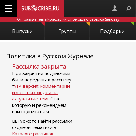
Отправляет email-рассылки с помощью сервиса
Sendsay
Выпуски
Группы
Подборки
Политика в Русском Журнале
Рассылка закрыта
При закрытии подписчики
были переданы в рассылку
"
VIP-версия: комментарии
известных людей на
актуальные темы
" на
которую и рекомендуем
вам подписаться.
Вы можете найти рассылки
сходной тематики в
Каталоге рассылок
.