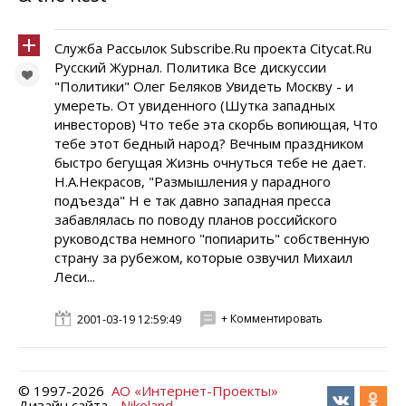
Служба Рассылок Subscribe.Ru проекта Citycat.Ru
Русский Журнал. Политика Все дискуссии
"Политики" Олег Беляков Увидеть Москву - и
умереть. От увиденного (Шутка западных
инвесторов) Что тебе эта скорбь вопиющая, Что
тебе этот бедный народ? Вечным праздником
быстро бегущая Жизнь очнуться тебе не дает.
Н.А.Некрасов, "Размышления у парадного
подъезда" Н е так давно западная пресса
забавлялась по поводу планов российского
руководства немного "попиарить" собственную
страну за рубежом, которые озвучил Михаил
Леси...
+ Комментировать
2001-03-19 12:59:49
© 1997-
2026
АО «Интернет-Проекты»
Дизайн сайта -
Nikoland