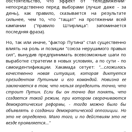
обстоятельство, что эффект от "телодвижений"
непосредственно перед выборами (лучше даже - за
день), как правило, сказывается на результате
сильнее, чем то, что "тащат" на протяжении всей
кампании ("правило Штирлица": запоминается
последняя фраза).
Но, так или иначе, "фактор Путина" стал существенно
влиять на роль и позиции "союза нерушимого правых
сил", вынудив предпринимать всевозможные шаги по
выработке стратегии в новых условиях, а по сути - по
самоидентификации. Хакамада сетует:
"...сложилась
качественно новая ситуация, которая диктуется
президентом Путиным и его командой. Новизна ее
заключается в том, что нельзя определить точно, что
строит Путин. Если бы он точно дал понять, что
создается такой режим, при котором сворачиваются
демократические реформы, - тогда можно было бы
объявлять о создании демократической оппозиции. Но
это не определено. Мало того, и по действиям это не
везде проявляется..."