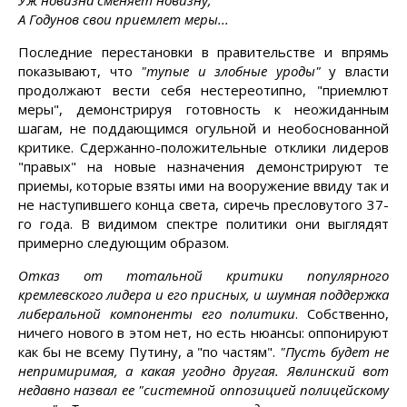
Уж новизна сменяет новизну;
А Годунов свои приемлет меры...
Последние перестановки в правительстве и впрямь
показывают, что
"тупые и злобные уроды"
у власти
продолжают вести себя нестереотипно, "приемлют
меры", демонстрируя готовность к неожиданным
шагам, не поддающимся огульной и необоснованной
критике. Сдержанно-положительные отклики лидеров
"правых" на новые назначения демонстрируют те
приемы, которые взяты ими на вооружение ввиду так и
не наступившего конца света, сиречь пресловутого 37-
го года. В видимом спектре политики они выглядят
примерно следующим образом.
Отказ от тотальной критики популярного
кремлевского лидера и его присных, и шумная поддержка
либеральной компоненты его политики
. Собственно,
ничего нового в этом нет, но есть нюансы: оппонируют
как бы не всему Путину, а "по частям".
"Пусть будет не
непримиримая, а какая угодно другая. Явлинский вот
недавно назвал ее "системной оппозицией полицейскому