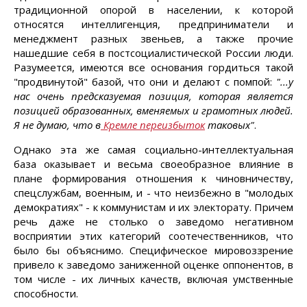
традиционной опорой в населении, к которой
относятся интеллигенция, предприниматели и
менеджмент разных звеньев, а также прочие
нашедшие себя в постсоциалистической России люди.
Разумеется, имеются все основания гордиться такой
"продвинутой" базой, что они и делают с помпой:
"...у
нас очень предсказуемая позиция, которая является
позицией образованных, вменяемых и грамотных людей.
Я не думаю, что в
Кремле переизбыток
таковых"
.
Однако эта же самая социально-интеллектуальная
база оказывает и весьма своеобразное влияние в
плане формирования отношения к чиновничеству,
спецслужбам, военным, и - что неизбежно в "молодых
демократиях" - к коммунистам и их электорату. Причем
речь даже не столько о заведомо негативном
восприятии этих категорий соотечественников, что
было бы объяснимо. Специфическое мировоззрение
привело к заведомо заниженной оценке оппонентов, в
том числе - их личных качеств, включая умственные
способности.