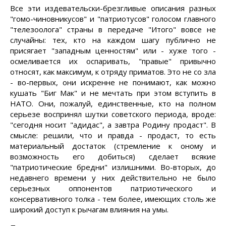
Все эти издевательски-брезгливые описания разных
"гомо-чиновникусов" и "патриотусов" голосом главного
"телезоолога" страны в передаче "Итого" вовсе не
случайны: тех, кто на каждом шагу публично не
присягает "западным ценностям" или - хуже того -
осмеливается их оспаривать, "правые" привычно
относят, как максимум, к отряду приматов. Это не со зла
- во-первых, они искренне не понимают, как можно
кушать "Биг Мак" и не мечтать при этом вступить в
НАТО. Они, пожалуй, единственные, кто на полном
серьезе воспринял шутки советского периода, вроде:
"сегодня носит "адидас", а завтра Родину продаст". В
смысле: решили, что и правда - продаст, то есть
материальный достаток (стремление к оному и
возможность его добиться) сделает всякие
"патриотические бредни" излишними. Во-вторых, до
недавнего времени у них действительно не было
серьезных оппонентов патриотического и
консервативного толка - тем более, имеющих столь же
широкий доступ к рычагам влияния на умы.