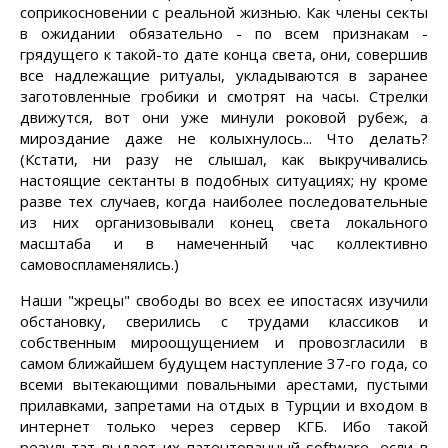
соприкосновении с реальной жизнью. Как члены секты
в ожидании обязательно - по всем признакам -
грядущего к такой-то дате конца света, они, совершив
все надлежащие ритуалы, укладываются в заранее
заготовленные гробики и смотрят на часы. Стрелки
движутся, вот они уже минули роковой рубеж, а
мироздание даже не колыхнулось... Что делать?
(Кстати, ни разу не слышал, как выкручивались
настоящие сектанты в подобных ситуациях; ну кроме
разве тех случаев, когда наиболее последовательные
из них организовывали конец света локального
масштаба и в намеченный час коллективно
самовоспламенялись.)
Наши "жрецы" свободы во всех ее ипостасях изучили
обстановку, сверились с трудами классиков и
собственным мироощущением и провозгласили в
самом ближайшем будущем наступление 37-го года, со
всеми вытекающими повальными арестами, пустыми
прилавками, запретами на отдых в Турции и входом в
интернет только через сервер КГБ. Ибо такой
результат выдает их патентованный software, если в