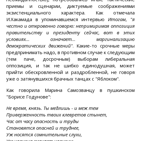
приемы и сценарии, диктуемые соображениями
экзистенциального характера. Как отмечала
И.Хакамада в упоминавшемся интервью
Итогам
,
"я
честно и откровенно говорю: непримиримая оппозиция
правительству и президенту сейчас, вот в этих
условиях... означает... маргинализацию
демократических движений"
. Какие-то срочные меры
предпринимать надо, в противном случае к следующим
(тем паче, досрочным) выборам либеральная
оппозиция, и так не шибко единодушная, может
прийти обескровленной и раздробленной, не говоря
уже о затянувшихся брачных танцах с "Яблоком".
Как говорила Марина Самозванцу в пушкинском
"Борисе Годунове":
Не время, князь. Ты медлишь - и меж тем
Приверженность твоих клевретов стынет,
Час от часу опасность и труды
Становятся опасней и труднее,
Уж носятся сомнительные слухи,