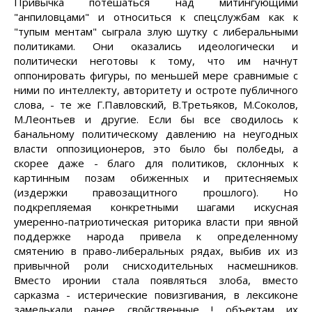
Привычка потешаться над митингующими
"анпиловцами" и относиться к спецслужбам как к
"тупым ментам" сыграла злую шутку с либеральными
политиками. Они оказались идеологически и
политически неготовы к тому, что им начнут
оппонировать фигуры, по меньшей мере сравнимые с
ними по интеллекту, авторитету и остроте публичного
слова, - те же Г.Павловский, В.Третьяков, М.Соколов,
М.Леонтьев и другие. Если бы все сводилось к
банальному политическому давлению на неугодных
власти оппозиционеров, это было бы полбеды, а
скорее даже - благо для политиков, склонных к
картинным позам обиженных и притесняемых
(издержки правозащитного прошлого). Но
подкрепляемая конкретными шагами искусная
умеренно-патриотическая риторика власти при явной
поддержке народа привела к определенному
смятению в право-либеральных рядах, выбив их из
привычной роли снисходительных насмешников.
Вместо иронии стала появляться злоба, вместо
сарказма - истерические повизгивания, в лексиконе
замелькали ранее свойственные ! объектам их