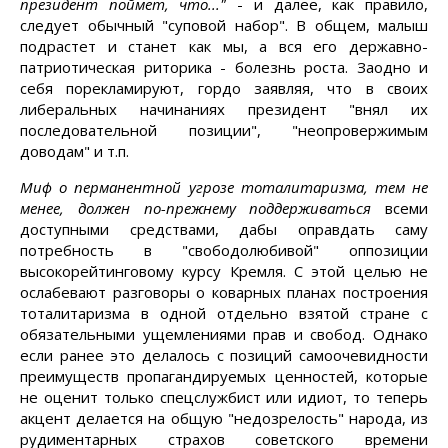
президент поймет, что..."
- и далее, как правило,
следует обычный "суповой набор". В общем, малыш
подрастет и станет как мы, а вся его державно-
патриотическая риторика - болезнь роста. Заодно и
себя порекламируют, гордо заявляя, что в своих
либеральных начинаниях президент "внял их
последовательной позиции", "неопровержимым
доводам" и т.п.
Миф о перманентной угрозе тоталитаризма, тем не
менее, должен по-прежнему поддерживаться
всеми
доступными средствами, дабы оправдать саму
потребность в "свободолюбивой" оппозиции
высокорейтинговому курсу Кремля. С этой целью не
ослабевают разговоры о коварных планах построения
тоталитаризма в одной отдельно взятой стране с
обязательными ущемлениями прав и свобод. Однако
если ранее это делалось с позиций самоочевидности
преимуществ пропагандируемых ценностей, которые
не оценит только спецслужбист или идиот, то теперь
акцент делается на общую "недозрелость" народа, из
рудиментарных страхов советского времени