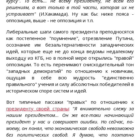
курсу". То есть... не всему президенту, не всем его
решениям, а вот только в той части, которая их не
устраивает"
(И.Хакамада). Ну как бы: ниже пояса -
оппозиция, выше - не оппозиция и т.п.
Либеральные шаги самого президента преподносятся
как постепенное "поумнение", отрезвление Путина,
осознание им безальтернативности западнических
идей, которые еще не до конца ведомы недалекому
выходцу из КГБ, но в полной мере открылись "правой"
оппозиции. То есть перенимают снисходительный тон
"западных демократий" по отношению к новичкам,
ощущая в себе всю мудрость "единственно
правильного" учения и силу абсолютных победителей в
историческом споре систем и идей.
Вот типичные пассажи "правых" по отношению к
президенту своей страны
:
"Я внимательно слежу за
нашим президентом... Он же все-таки начинающий
президент у нас и совершает ошибки. Но сейчас, по-
моему, он понял, что экономическая свобода невозможна
без политических свобод. Я думаю, что поэтапно