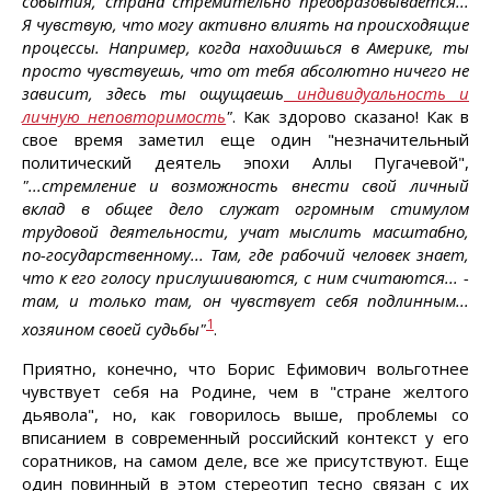
события, страна стремительно преобразовывается...
Я чувствую, что могу активно влиять на происходящие
процессы. Например, когда находишься в Америке, ты
просто чувствуешь, что от тебя абсолютно ничего не
зависит, здесь ты ощущаешь
индивидуальность и
личную неповторимость
"
. Как здорово сказано! Как в
свое время заметил еще один "незначительный
политический деятель эпохи Аллы Пугачевой",
"...стремление и возможность внести свой личный
вклад в общее дело служат огромным стимулом
трудовой деятельности, учат мыслить масштабно,
по-государственному... Там, где рабочий человек знает,
что к его голосу прислушиваются, с ним считаются... -
там, и только там, он чувствует себя подлинным...
1
хозяином своей судьбы"
.
Приятно, конечно, что Борис Ефимович вольготнее
чувствует себя на Родине, чем в "стране желтого
дьявола", но, как говорилось выше, проблемы со
вписанием в современный российский контекст у его
соратников, на самом деле, все же присутствуют. Еще
один повинный в этом стереотип тесно связан с их