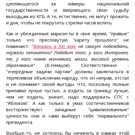
цепляющегося за химеры национальной
государственности и вверяющего свою судьбу
выходцам из КГБ. А те, естественно, не могут прожить
и дня, чтобы не покрутить стрелки часов вспять.
Как и убежденные марксисты в свое время, "правые"
только что пресловутую "карету прошлого" не
поминают:
"
Варвары в XXI веке
не смогут побеждать,
неужели непонятно? Победит тот, у кого Интернет,
те, у кого новая экономика, мозги, высокий уровень
образования"
(Б.Немцов). Соответственно -
"очередные задачи партии" должны заключаться в
терпеливом объяснении народу, что он неправ, отстал
и не понимает своей выгоды. Что, поскольку полные
прилавки лучше пустых, а ездить за границу лучше,
чем не ездить, значит, надо поддержать СПС с
"Яблоком". А как только в умах соотечественников
восторжествуют западные "цивилизованные"
ценности, они и сами выберут себе "нормального"
президента.
Вообще-то, не хотелось бы начинать в рамках этой