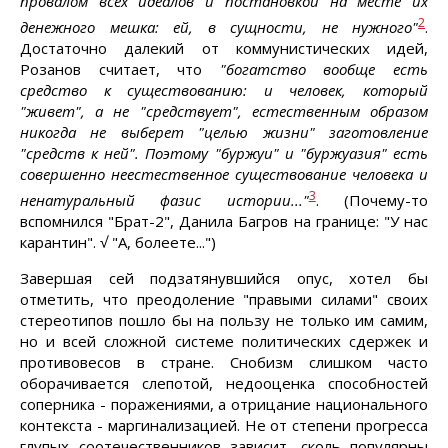
провалом всех идеалов и постановкой на месте их
2
денежного мешка: ей, в сущности, не нужного"
.
Достаточно далекий от коммунистических идей,
Розанов считает, что
"богатство вообще есть
средство к существованию: и человек, который
"живет", а не "средствует", естественным образом
никогда не выберет "целью жизни" заготовление
"средств к ней". Поэтому "буржуи" и "буржуазия" есть
совершенно неестественное существование человека и
3
ненатуральный фазис истории..."
. (Почему-то
вспомнился "Брат-2", Данила Багров на границе: "У нас
карантин". √ "А, болеете...")
Завершая сей подзатянувшийся опус, хотел бы
отметить, что преодоление "правыми силами" своих
стереотипов пошло бы на пользу не только им самим,
но и всей сложной системе политических сдержек и
противовесов в стране. Снобизм слишком часто
оборачивается слепотой, недооценка способностей
соперника - поражениями, а отрицание национального
контекста - маргинализацией. Не от степени прогресса
глупых соотечественников зависит, сколь популярны