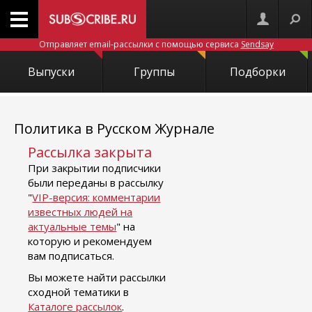
Отправляет email-рассылки с помощью сервиса
Sendsay
Выпуски
Группы
Подборки
Политика в Русском Журнале
Рассылка закрыта
При закрытии подписчики
были переданы в рассылку
"
VIP-версия: комментарии
известных людей на
актуальные темы
" на
которую и рекомендуем
вам подписаться.
Вы можете найти рассылки
сходной тематики в
Каталоге рассылок
.