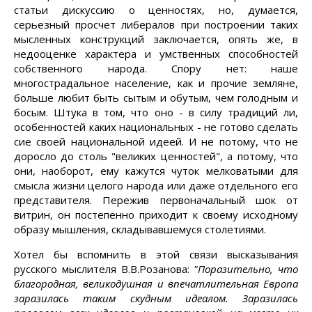
статьи дискуссию о ценностях, но, думается,
серьезный просчет либералов при построении таких
мысленных конструкций заключается, опять же, в
недооценке характера и умственных способностей
собственного народа. Спору нет: наше
многострадальное население, как и прочие земляне,
больше любит быть сытым и обутым, чем голодным и
босым. Штука в том, что оно - в силу традиций ли,
особенностей каких национальных - не готово сделать
сие своей национальной идеей. И не потому, что не
доросло до столь "великих ценностей", а потому, что
они, наоборот, ему кажутся чуток мелковатыми для
смысла жизни целого народа или даже отдельного его
представителя. Пережив первоначальный шок от
витрин, он постепенно приходит к своему исходному
образу мышления, складывавшемуся столетиями.
Хотел бы вспомнить в этой связи высказывания
русского мыслителя В.В.Розанова:
"Поразительно, что
благородная, великодушная и впечатлительная Европа
заразилась таким скудным идеалом. Заразилась