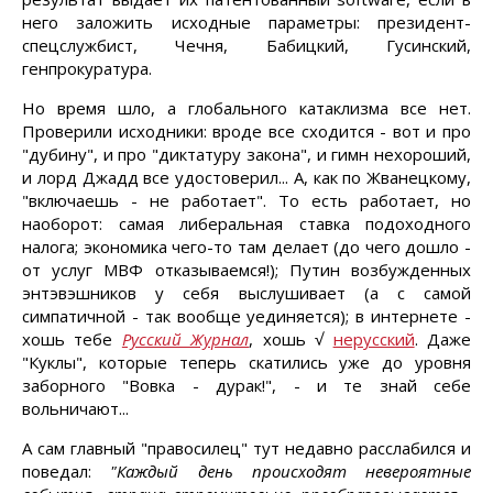
него заложить исходные параметры: президент-
спецслужбист, Чечня, Бабицкий, Гусинский,
генпрокуратура.
Но время шло, а глобального катаклизма все нет.
Проверили исходники: вроде все сходится - вот и про
"дубину", и про "диктатуру закона", и гимн нехороший,
и лорд Джадд все удостоверил... А, как по Жванецкому,
"включаешь - не работает". То есть работает, но
наоборот: самая либеральная ставка подоходного
налога; экономика чего-то там делает (до чего дошло -
от услуг МВФ отказываемся!); Путин возбужденных
энтэвэшников у себя выслушивает (а с самой
симпатичной - так вообще уединяется); в интернете -
хошь тебе
Русский Журнал
, хошь √
нерусский
. Даже
"Куклы", которые теперь скатились уже до уровня
заборного "Вовка - дурак!", - и те знай себе
вольничают...
А сам главный "правосилец" тут недавно расслабился и
поведал:
"Каждый день происходят невероятные