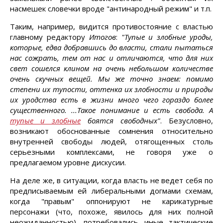
насмешек словечки вроде "антинародный режим" и т.п.
Таким, например, видится противостояние с властью
главному редактору
Итогов
:
"Тупые и злобные уроды,
которые, едва добравшись до власти, стали пытаться
нас сожрать, тем от нас и отличаются, что для них
свет сошелся клином на очень небольшом количестве
очень скучных вещей. Мы же точно знаем: помимо
степени их тупости, оттенка их злобности и природы
их уродства есть в жизни много чего гораздо более
существенного. ...Такое понимание и есть свобода. А
тупые и злобные
боятся свободных"
. Безусловно,
возникают обоснованные сомнения относительно
внутренней свободы людей, отягощенных столь
серьезными комплексами, не говоря уже о
предлагаемом уровне дискусии.
На деле же, в ситуации, когда власть не ведет себя по
предписываемым ей либеральными догмами схемам,
когда "правым" оппонируют не карикатурные
персонажи (что, похоже, явилось для них полной
неожиданностью), потребовались иные тактические