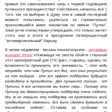
правые (по самоназванию) силы к первой годовщине
путинского президентства? Собственно, началось все с
того, как на выборах в Думу они в самый последний
момент попытались уцепиться за стремительно
проносившийся мимо локомотив по имени "Путин".
Злые (и не очень) языки утверждали, что только засчет
этого они в итоге и преодолели пятипроцентный
"антимаргинальный" барьер.
В своем недавнем - весьма показательном -
интервью
журналу Итоги
И.Хакамада не смогла обойти стороной
этот малоприятный для СПС факт, стараясь, однако, по
возможности принизить его значимость:
"...это ведь
неправда, что нам Путин все дал, что наш результат
на тех выборах - это все эффект поддержки будущего
кандидата в президенты. Два процента только - от
Путина. А все остальное мы взяли сами... Потому что
Путину мы демонстрировали поддержку очень недолго.
Мы ж не тащили эту поддержку на протяжении всей
предвыборной кампании. Все было сделано буквально в
последнюю неделю"
. Оставим за скобками то