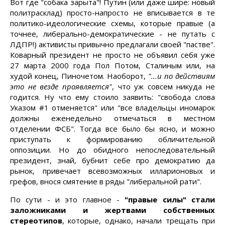
Вот где "собака зарыта"! Путин (или даже шире: новый
политрасклад) просто-напросто не вписывается в те
политико-идеологические схемы, которые правые (а
точнее, либерально-демократические - не путать с
ЛДПР!) активисты привычно предлагали своей "пастве".
Коварный президент не просто не объявил себя уже
27 марта 2000 года Пол Потом, Сталиным или, на
худой конец, Пиночетом. Наоборот,
"...и по действиям
это не везде проявляется"
, что уж совсем никуда не
годится. Ну что ему стоило заявить: "свобода слова
Указом #1 отменяется" или "все владельцы иномарок
должны еженедельно отмечаться в местном
отделении ФСБ". Тогда все было бы ясно, и можно
приступать к формированию обличительной
оппозиции. Но до обидного непоследовательный
президент, знай, бубнит себе про демократию да
рынок, привечает всевозможных илларионовых и
грефов, внося смятение в ряды "либеральной рати".
По сути - и это главное -
"правые силы" стали
заложниками и жертвами собственных
стереотипов
, которые, однако, начали трещать при