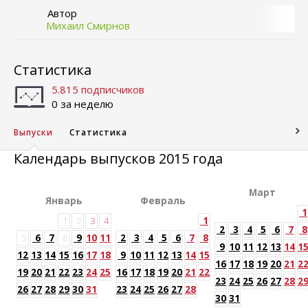
Автор
Михаил Смирнов
Статистика
5.815 подписчиков
0 за неделю
Выпуски
Статистика
Календарь выпусков 2015 года
Март
Январь
Февраль
1
1
2
3
4
1
2
3
4
5
6
7
8
5
6
7
8
9
10
11
2
3
4
5
6
7
8
9
10
11
12
13
14
1
12
13
14
15
16
17
18
9
10
11
12
13
14
15
16
17
18
19
20
21
2
19
20
21
22
23
24
25
16
17
18
19
20
21
22
23
24
25
26
27
28
2
26
27
28
29
30
31
23
24
25
26
27
28
30
31