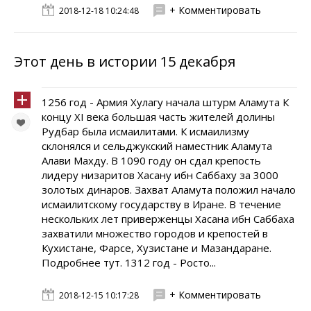
+ Комментировать
2018-12-18 10:24:48
Этот день в истории 15 декабря
1256 год - Армия Хулагу начала штурм Аламута К
концу XI века большая часть жителей долины
Рудбар была исмаилитами. К исмаилизму
склонялся и сельджукский наместник Аламута
Алави Махду. В 1090 году он сдал крепость
лидеру низаритов Хасану ибн Саббаху за 3000
золотых динаров. Захват Аламута положил начало
исмаилитскому государству в Иране. В течение
нескольких лет приверженцы Хасана ибн Саббаха
захватили множество городов и крепостей в
Кухистане, Фарсе, Хузистане и Мазандаране.
Подробнее тут. 1312 год - Росто...
+ Комментировать
2018-12-15 10:17:28