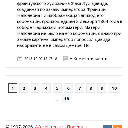
французского художника Жака Луи Давида,
созданная по заказу императора Франции
Наполеона I и изображающая эпизод его
коронации, произошедшей 2 декабря 1804 года в
соборе Парижской Богоматери. Матери
Наполеона не было на его коронации, однако при
заказе картины император попросил Давида
изобразить её в самом центре. По...
+ Комментировать
2018-12-02 13:47:18
1
2
3
4
5
6
7
8
9
10
...
18
© 1997-
2026
АО «Интернет-Проекты»