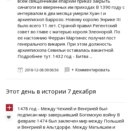
всем священникам епархии приказ закрыть
синагоги во вверенных им приходах В 1390 году с
интервалом в два месяца умерли Хуан I и
архиепископ Баррозо. Новому королю Энрике III
было всего 11 лет. Страной правил Регентский
совет во главе с матерью короля Элеонорой. По
ее настоянию Ферран Мартинес получил пост
генерального викария. При этом должность
архиепископа Севильи оставалась вакантной.
Подробнее тут. 1432 год - Битва ...
+ Комментировать
2018-12-08 09:06:56
Этот день в истории 7 декабря
1478 год - Между Чехией и Венгрией был
подписан мир завершивший Богемскую войну В
феврале 1474 был заключен мир между Польшей
и Венгрией в Альтдорфе. Между Матьяшем и