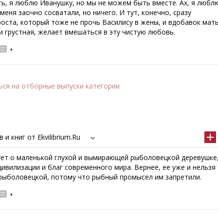
ть, я люблю Иванушку, но мы не можем быть вместе. Ах, я любл
 меня заочно сосватали, но ничего. И тут, конечно, сразу
оста, который тоже не прочь Василису в жены, и вдобавок мат
и грустная, желает вмешаться в эту чистую любовь.
+
ься
на отборные выпуски категории
и книг от Ekvilibrium.Ru
ет о маленькой глухой и вымирающей рыболовецкой деревушке
ивилизации и благ современного мира. Вернее, ее уже и нельзя
рыболовецкой, потому что рыбный промысел им запретили.
+