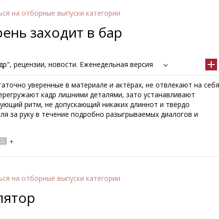
ься
на отборные выпуски категории
рень заходит в бар
р", рецензии, новости. Еженедельная версия
аточно уверенные в материале и актёрах, не отвлекают на себ
перегружают кадр лишними деталями, зато устанавливают
рующий ритм, не допускающий никаких длиннот и твёрдо
ля за руку в течение подробно разыгрываемых диалогов и
+
ься
на отборные выпуски категории
лятор