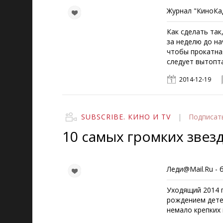
Журнал "КиноКад
Как сделать так
за неделю до на
чтобы прокатная
следует вытопт
2014-12-19
SUBSCRIBE. КИНО И TV
|
Подписат
10 самых громких звез
Леди@Mail.Ru -
Уходящий 2014 
рождением детей
немало крепких 