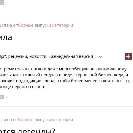
+
ься
на отборные выпуски категории
ила
р", рецензии, новости. Еженедельная версия
 стремительно, нагло и даже многообещающе: раскисающему
ыписывают сильный пендаль в виде стервозной бизнес-леди, и
находит подходящие слова, чтобы более-менее склеить все то,
конце первого сезона.
+
ься
на отборные выпуски категории
ются легенды?