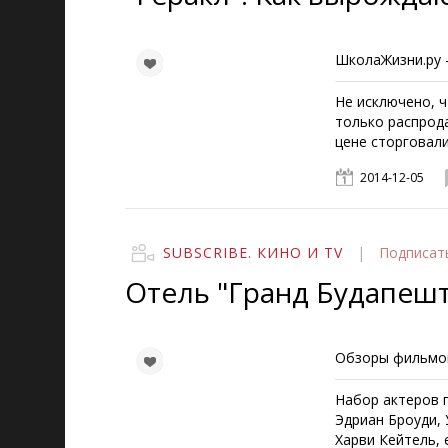
ШколаЖизни.ру -
Не исключено, ч
только распрода
цене сторговал
2014-12-05
SUBSCRIBE. КИНО И TV
|
Подписат
Отель "Гранд Будапешт
Обзоры фильмов 
Набор актеров 
Эдриан Броуди,
Харви Кейтель,