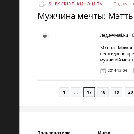
SUBSCRIBE. КИНО И TV
|
Подписат
Мужчина мечты: Мэтт
Леди@Mail.Ru -
Мэттью Маккона
неожиданно пре
мужчиной мечты
2014-12-04
1
...
17
18
19
20
Пользователю
Инфо