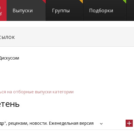
и
Выпуски
Группы
Подборки
y
СЫЛОК
Дискуссии
ься
на отборные выпуски категории
етень
р", рецензии, новости. Еженедельная версия