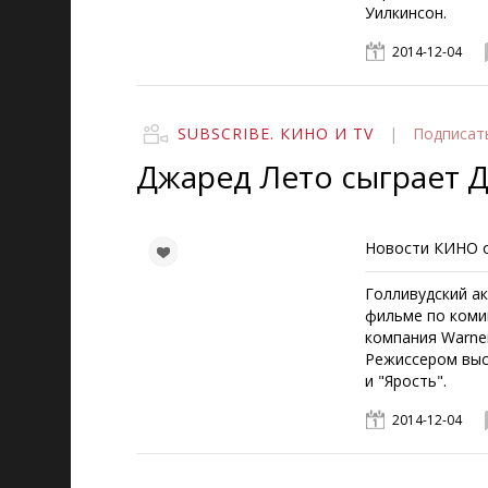
Уилкинсон.
2014-12-04
SUBSCRIBE. КИНО И TV
|
Подписат
Джаред Лето сыграет 
Новости КИНО о
Голливудский а
фильме по коми
компания Warner
Режиссером выс
и "Ярость".
2014-12-04