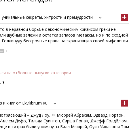
 уникальные секреты, хитрости и премудрости
то в неравной борьбе с экономическим кризисом греки не
ли шубные залежи и остатки запасов Метаксы, но и по сходной
и Голливуду бессрочные права на экранизацию своей мифологии.
+
ься
на отборные выпуски категории
"
и книг от Ekvilibrium.Ru
потрясающий – Джуд Лоу, Ф. Мюррей Абрахам, Эдвард Нортон,
 Уиллем Дефо, Тильда Суинтон, Сирша Ронан, Джефф Голдблюм,
 еще в титрах были упомянуты Билл Мюррей, Оуэн Уиллсон и Том