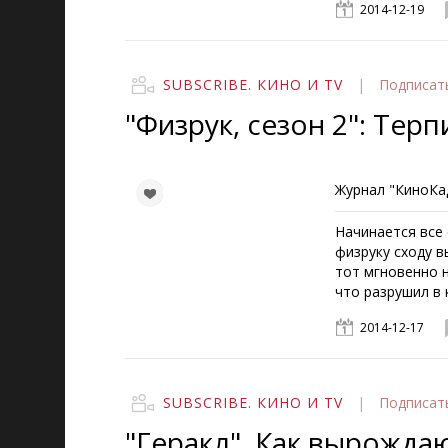
2014-12-19
SUBSCRIBE. КИНО И TV
|
Подписат
"Физрук, сезон 2": Терп
Журнал "КиноКад
Начинается все
физруку сходу в
тот мгновенно 
что разрушил в 
2014-12-17
SUBSCRIBE. КИНО И TV
|
Подписат
"Геракл". Как вырожда