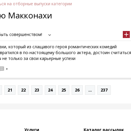
ься
на отборные выпуски категории
ью Макконахи
 быть совершенством!
хи, который из слащавого героя романтических комедий
вратился в по-настоящему большого актера, достоин считатьс
 не только за свои карьерные успехи
+
21
22
23
24
25
26
...
237
Услуги
Каталог рассылок