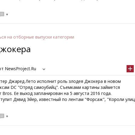
+
ься
на отборные выпуски категории
Джокера
т NewsProject.Ru
ктер Джаред Лето исполнит роль злодея Джокера в новом
ксам DC "Отряд самоубийц". Съемками картины займется
 Bros. Ее выход запланирован на 5 августа 2016 года.
тупит Дэвид Эйер, известный по лентам "Форсаж", "Короли улиц
+