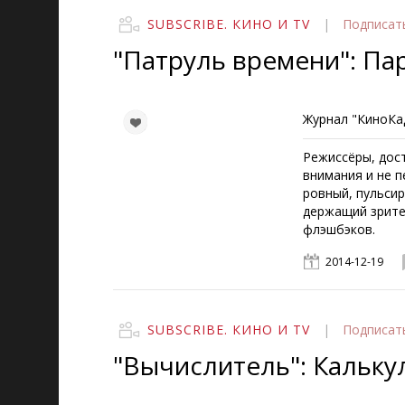
SUBSCRIBE. КИНО И TV
|
Подписат
"Патруль времени": Па
Журнал "КиноКад
Режиссёры, дост
внимания и не 
ровный, пульси
держащий зрите
флэшбэков.
2014-12-19
SUBSCRIBE. КИНО И TV
|
Подписат
"Вычислитель": Кальку