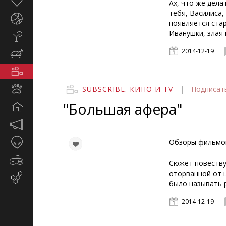
Здоровье
Ах, что же дела
тебя, Василиса,
Спорт
появляется стар
Иванушки, злая 
Стиль
жизни
2014-12-19
Кулинария
Кино
и
Животные
SUBSCRIBE. КИНО И TV
|
Подписат
TV
"Большая афера"
Дом
Маркетинг
и
Таинственное
Обзоры фильмов 
реклама
Игры
Сюжет повеству
оторванной от ц
Email-
было называть 
маркетинг
2014-12-19