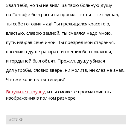
Звал тебя, но ты не внял.
За твою больную душу
на Голгофе был распят
и просил…но ты – не слушал,
ты себе готовил – ад!
Ты прельщался красотою,
властью, славою земной,
ты смеялся надо мною,
путь избрав себе иной.
Ты презрел мои старанья,
поселив в душе разврат,
и грешил без покаянья,
и гордыней был объят.
Прожил, душу убивая
для утробы, словно зверь,
ни молитв, ни слез не зная…
Что же хочешь ты теперь?
Вступите в группу
, и вы сможете просматривать
изображения в полном размере
#СТИХИ