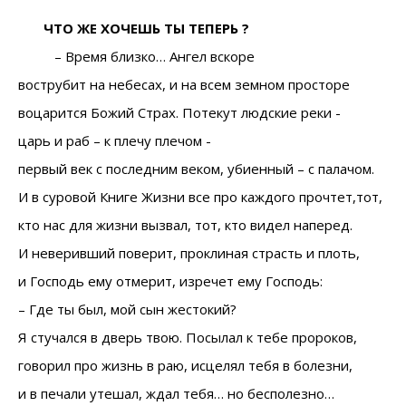
ЧТО ЖЕ ХО
ЧЕШЬ ТЫ ТЕПЕРЬ ?
– Время близко… Ангел вскоре
вострубит на небесах,
и на всем земном просторе
воцарится Божий Страх.
Потекут людские реки -
царь и раб – к плечу плечом -
первый век с последним веком,
убиенный – с палачом.
И в суровой Книге Жизни
все про каждого прочтет,тот,
кто нас для жизни вызвал,
тот, кто видел наперед.
И неверивший поверит,
проклиная страсть и плоть,
и Господь ему отмерит,
изречет ему Господь:
– Где ты был, мой сын жестокий?
Я стучался в дверь твою.
Посылал к тебе пророков,
говорил про жизнь в раю,
исцелял тебя в болезни,
и в печали утешал,
ждал тебя… но бесполезно…