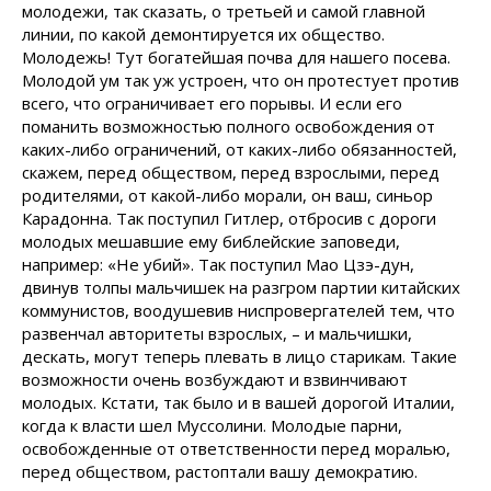
молодежи, так сказать, о третьей и самой главной
линии, по какой демонтируется их общество.
Молодежь! Тут богатейшая почва для нашего посева.
Молодой ум так уж устроен, что он протестует против
всего, что ограничивает его порывы. И если его
поманить возможностью полного освобождения от
каких-либо ограничений, от каких-либо обязанностей,
скажем, перед обществом, перед взрослыми, перед
родителями, от какой-либо морали, он ваш, синьор
Карадонна. Так поступил Гитлер, отбросив с дороги
молодых мешавшие ему библейские заповеди,
например: «Не убий». Так поступил Мао Цзэ-дун,
двинув толпы мальчишек на разгром партии китайских
коммунистов, воодушевив ниспровергателей тем, что
развенчал авторитеты взрослых, – и мальчишки,
дескать, могут теперь плевать в лицо старикам. Такие
возможности очень возбуждают и взвинчивают
молодых. Кстати, так было и в вашей дорогой Италии,
когда к власти шел Муссолини. Молодые парни,
освобожденные от ответственности перед моралью,
перед обществом, растоптали вашу демократию.