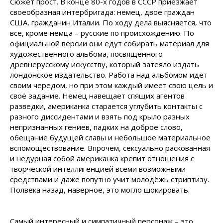
Сюжет прост. В конце 80-х годов в СССР приезжает
своеобразная интербригада: немец, двое граждан
США, гражданин Италии. По ходу дела выясняется, что
все, кроме немца – русские по происхождению. По
официальной версии они едут собирать материал для
художественного альбома, посвященного
древнерусскому искусству, который затеяло издать
лондонское издательство. Работа над альбомом идёт
своим чередом, но при этом каждый имеет свою цель и
своё задание. Немец навещает спящих агентов
разведки, американка старается углубить контакты с
разного диссидентами и взять под крыло разных
непризнанных гениев, падких на доброе слово,
обещание будущей славы и небольшое материальное
вспомоществование. Впрочем, сексуально раскованная
и недурная собой американка крепит отношения с
творческой интеллигенцией всеми возможными
средствами и даже попутно учит молодёжь стриптизу.
Полвека назад, наверное, это могло шокировать.
Самый интересный и симпатичный персонаж – это