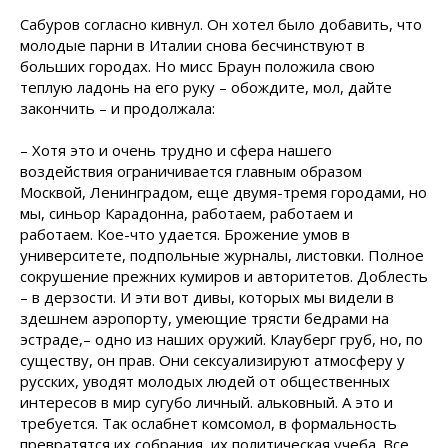
Сабуров согласно кивнул. Он хотел было добавить, что
молодые парни в Италии снова бесчинствуют в
больших городах. Но мисс Браун положила свою
теплую ладонь на его руку – обождите, мол, дайте
закончить – и продолжала:
– Хотя это и очень трудно и сфера нашего
воздействия ограничивается главным образом
Москвой, Ленинградом, еще двумя-тремя городами, но
мы, синьор Карадонна, работаем, работаем и
работаем. Кое-что удается. Брожение умов в
университете, подпольные журналы, листовки. Полное
сокрушение прежних кумиров и авторитетов. Доблесть
– в дерзости. И эти вот дивы, которых мы видели в
здешнем аэропорту, умеющие трясти бедрами на
эстраде,– одно из наших оружий. Клауберг груб, но, по
существу, он прав. Они сексуализируют атмосферу у
русских, уводят молодых людей от общественных
интересов в мир сугубо личный. альковный. А это и
требуется. Так ослабнет комсомол, в формальность
превратятся их собрания, их политическая учеба. Все