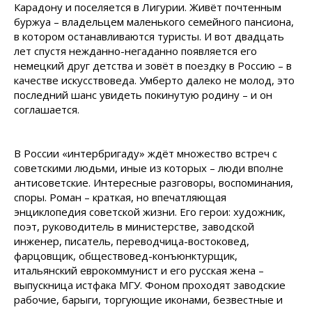
Карадону и поселяется в Лигурии. Живёт почтенным
буржуа – владельцем маленького семейного пансиона,
в котором останавливаются туристы. И вот двадцать
лет спустя нежданно-негаданно появляется его
немецкий друг детства и зовёт в поездку в Россию – в
качестве искусствоведа. Умберто далеко не молод, это
последний шанс увидеть покинутую родину – и он
соглашается.
В России «интербригаду» ждёт множество встреч с
советскими людьми, иные из которых – люди вполне
антисоветские. Интересные разговоры, воспоминания,
споры. Роман – краткая, но впечатляющая
энциклопедия советской жизни. Его герои: художник,
поэт, руководитель в министерстве, заводской
инженер, писатель, переводчица-востоковед,
фарцовщик, обществовед-конъюнктурщик,
итальянский еврокоммунист и его русская жена –
выпускница истфака МГУ. Фоном проходят заводские
рабочие, барыги, торгующие иконами, безвестные и