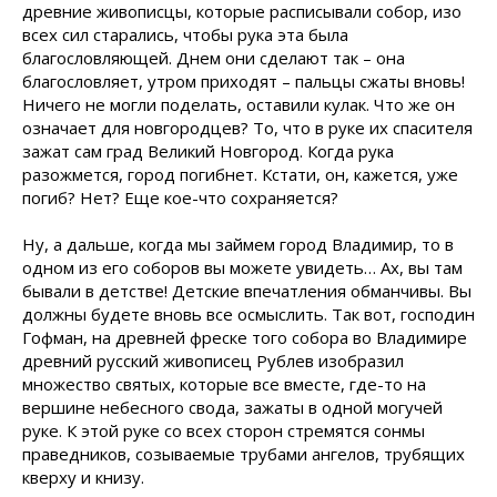
древние живописцы, которые расписывали собор, изо
всех сил старались, чтобы рука эта была
благословляющей. Днем они сделают так – она
благословляет, утром приходят – пальцы сжаты вновь!
Ничего не могли поделать, оставили кулак. Что же он
означает для новгородцев? То, что в руке их спасителя
зажат сам град Великий Новгород. Когда рука
разожмется, город погибнет. Кстати, он, кажется, уже
погиб? Нет? Еще кое-что сохраняется?
Ну, а дальше, когда мы займем город Владимир, то в
одном из его соборов вы можете увидеть… Ах, вы там
бывали в детстве! Детские впечатления обманчивы. Вы
должны будете вновь все осмыслить. Так вот, господин
Гофман, на древней фреске того собора во Владимире
древний русский живописец Рублев изобразил
множество святых, которые все вместе, где-то на
вершине небесного свода, зажаты в одной могучей
руке. К этой руке со всех сторон стремятся сонмы
праведников, созываемые трубами ангелов, трубящих
кверху и книзу.