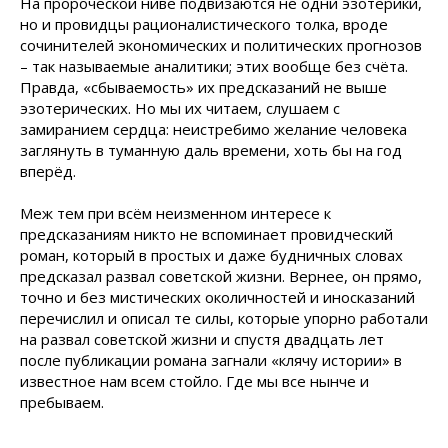
На пророческой ниве подвизаются не одни эзотерики,
но и провидцы рационалистического толка, вроде
сочинителей экономических и политических прогнозов
– так называемые аналитики; этих вообще без счёта.
Правда, «сбываемость» их предсказаний не выше
эзотерических. Но мы их читаем, слушаем с
замиранием сердца: неистребимо желание человека
заглянуть в туманную даль времени, хоть бы на год
вперёд.
Меж тем при всём неизменном интересе к
предсказаниям никто не вспоминает провидческий
роман, который в простых и даже будничных словах
предсказал развал советской жизни. Вернее, он прямо,
точно и без мистических околичностей и иносказаний
перечислил и описал те силы, которые упорно работали
на развал советской жизни и спустя двадцать лет
после публикации романа загнали «клячу истории» в
известное нам всем стойло. Где мы все нынче и
пребываем.