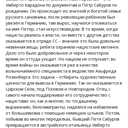
Умберто Карадона по документам и Пётр Сабуров по
рождению. Он происходит из знатной и богатой семье
русского сановника, после революции ребёнком был
увезён в Германию, там вырос, научился откликаться
на имя Петер, стал искусствоведом. В то время, когда
нацисты рвались к власти, он вместе с другом детства
оказывается в отряде СС – вначале это была довольно
невинная вещь: ребята охраняли нацистские митинги.
Дело это было добровольное и через некоторое
время он оттуда уходит. Но нацизм не отпускает: во
время войны он оказывается уже в качестве
вольнонаёмного специалиста в ведомстве Альфреда
Розенберга. Его задача – отбирать художественные
ценности для вывоза в Германию. Так он оказывается в
Царском Селе, под Псковом и Новгородом. Отец с
самого начала поддерживал его сотрудничество с
нацистами: он, как и многие, по тогдашнему
выражению, белоэмигранты, надеялся на избавление
от большевизма с помощью немецких штыков. Потом,
побывав во многих переделках, бывший Петя Сабуров
превращается в австрийского итальянца Умберто