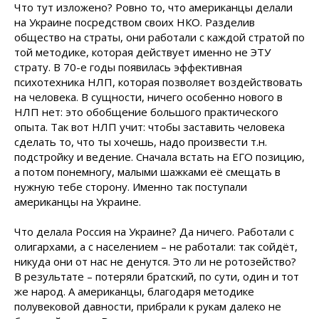
Что тут изложено? Ровно то, что американцы делали
на Украине посредством своих НКО. Разделив
общество на страты, они работали с каждой стратой по
той методике, которая действует именно не ЭТУ
страту. В 70-е годы появилась эффективная
психотехника НЛП, которая позволяет воздействовать
на человека. В сущности, ничего особенно нового в
НЛП нет: это обобщение большого практического
опыта. Так вот НЛП учит: чтобы заставить человека
сделать то, что ты хочешь, надо произвести т.н.
подстройку и ведение. Сначала встать на ЕГО позицию,
а потом понемногу, малыми шажками её смещать в
нужную тебе сторону. Именно так поступали
американцы на Украине.
Что делала Россия на Украине? Да ничего. Работали с
олигархами, а с населением – не работали: так сойдёт,
никуда они от нас не денутся. Это ли не ротозейство?
В результате – потеряли братский, по сути, один и тот
же народ. А американцы, благодаря методике
полувековой давности, прибрали к рукам далеко не