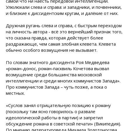
самой что ни наесть передовой интеллигенции.
Улюлюкали слева и справа: и западники, и почвенники,
и близкие к диссидентским кругам, и далёкие от них.
Дружная ругань слева и справа, с быстрым переходом
на личность автора - всё это вернейший признак того,
что сказана правда, которая действует более
раздражающе, чем самая злобная клевета. Клевета
обычно особого возмущения не вызывает.
По словам знатного диссидента Роя Медведева
«роман-донос, роман-пасквиль Кочетова вызвал
возмущение среди большинства московской
интеллигенции и среди многих коммунистов Запада».
Про коммунистов Запада – чуть позже, а пока о
местных.
«Суслов занял отрицательную позицию к роману
(поскольку там ясно говорилось о развале
идеологической работы в партии) и запретил
обсуждение романа в советской печати» (Википедия).
По мнению литературоведа Михаила Золотоносова,