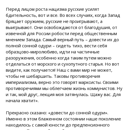
Перед лицом роста нацизма русские усилят
бдительность, вот и все. Во всех случаях, когда Запад
бряцает оружием, русские не проигрывают, а
выигрывают. Они освобождаются от благодушия, от
извечной для России робости перед общественным
мнением Запада. Самый верный путь – довести их до
полной сонной одури – сидеть тихо, вести себя
образцово-миролюбиво, идти на частичные
разоружения, особенно когда таким путем можно
отделаться от морского и сухопутного старья. Но вот
видите, как получается! Наш с вами мир не может,
чтобы не шебаршить. Таковы противоречия
империализма, верно это говорят марксисты. Своими
противоречиями мы облегчаем жизнь коммунистов. Ну
и так, мой друг, лекция моя затянулась. Щажу вас. Для
начала хватит».
Прекрасно сказано: «довести до сонной одури».
Именно в этом блаженном состоянии наше поколение
находилось с самой юности до предпенсионного