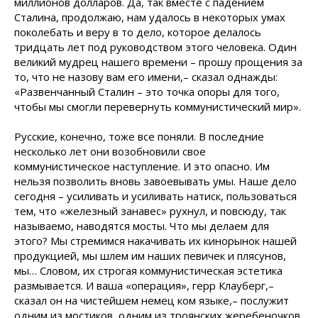
миллионов долларов. Да, так вместе с падением
Сталина, продолжаю, нам удалось в некоторых умах
поколебать и веру в то дело, которое делалось
тридцать лет под руководством этого человека. Один
великий мудрец нашего времени – прошу прощения за
то, что не назову вам его имени,– сказал однажды:
«Развенчанный Сталин – это точка опоры для того,
чтобы мы смогли перевернуть коммунистический мир».
Русские, конечно, тоже все поняли. В последние
несколько лет они возобновили свое
коммунистическое наступление. И это опасно. Им
нельзя позволить вновь завоевывать умы. Наше дело
сегодня – усиливать и усиливать натиск, пользоваться
тем, что «железный занавес» рухнул, и повсюду, так
называемо, наводятся мосты. Что мы делаем для
этого? Мы стремимся накачивать их кинорынок нашей
продукцией, мы шлем им наших певичек и плясунов,
мы… Словом, их строгая коммунистическая эстетика
размывается. И ваша «операция», герр Клауберг,–
сказал он на чистейшем немец ком языке,– послужит
одним из мостиков, одним из троянских жеребеночков,