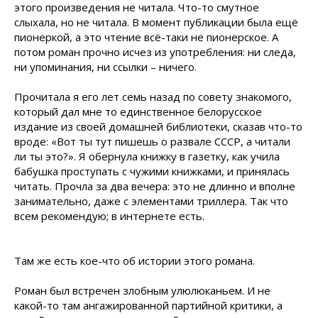
этого произведения не читала. Что-то смутное
слыхала, но не читала. В момент публикации была ещё
пионеркой, а это чтение всё-таки не пионерское. А
потом роман прочно исчез из употребления: ни следа,
ни упоминания, ни ссылки – ничего.
Прочитала я его лет семь назад по совету знакомого,
который дал мне то единственное белорусское
издание из своей домашней библиотеки, сказав что-то
вроде: «Вот ты тут пишешь о развале СССР, а читали
ли ты это?». Я обернула книжку в газетку, как учила
бабушка проступать с чужими книжками, и принялась
читать. Прочла за два вечера: это не длинно и вполне
занимательно, даже с элементами триллера. Так что
всем рекомендую; в интернете есть.
Там же есть кое-что об истории этого романа.
Роман был встречен злобным улюлюканьем. И не
какой-то там ангажированной партийной критики, а