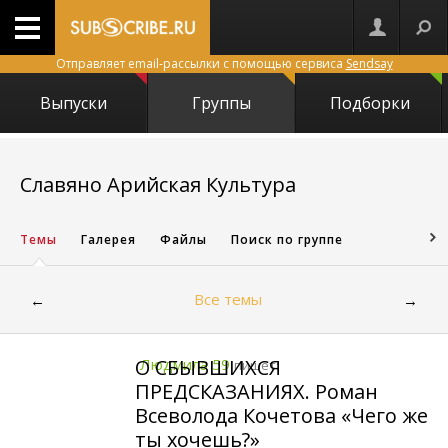
Отправляет email-рассылки с помощью сервиса
Sendsay
Выпуски
Группы
Подборки
6603
Славяно Арийская Культура
Темы
Галерея
Файлы
Поиск по группе
Все темы
←
→
О СБЫВШИХСЯ
Людмила 59
пишет:
ПРЕДСКАЗАНИЯХ. Роман
Всеволода Кочетова «Чего же
ты хочешь?»