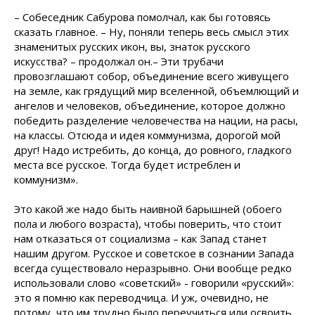
– Собеседник Сабурова помолчал, как бы готовясь
сказать главное. – Ну, поняли теперь весь смысл этих
знаменитых русских икон, вы, знаток русского
искусства? – продолжал он.– Эти трубачи
провозглашают собор, объединение всего живущего
на земле, как грядущий мир вселенной, объемлющий и
ангелов и человеков, объединение, которое должно
победить разделение человечества на нации, на расы,
на классы. Отсюда и идея коммунизма, дорогой мой
друг! Надо истребить, до конца, до ровного, гладкого
места все русское. Тогда будет истреблен и
коммунизм».
Это какой же надо быть наивной барышней (обоего
пола и любого возраста), чтобы поверить, что стоит
нам отказаться от социализма – как Запад станет
нашим другом. Русское и советское в сознании Запада
всегда существовало неразрывно. Они вообще редко
использовали слово «советский» - говорили «русский»:
это я помню как переводчица. И уж, очевидно, не
потому, что им трудно было переучиться или освоить