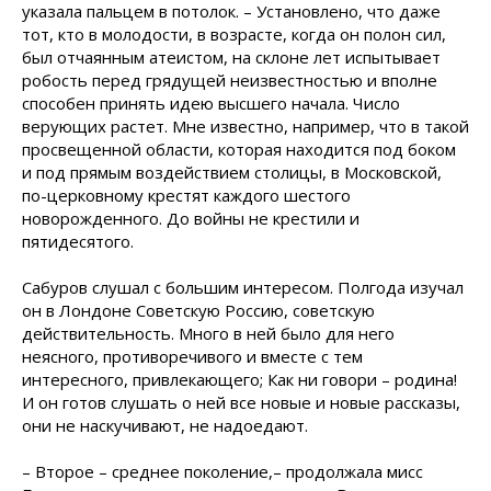
указала пальцем в потолок. – Установлено, что даже
тот, кто в молодости, в возрасте, когда он полон сил,
был отчаянным атеистом, на склоне лет испытывает
робость перед грядущей неизвестностью и вполне
способен принять идею высшего начала. Число
верующих растет. Мне известно, например, что в такой
просвещенной области, которая находится под боком
и под прямым воздействием столицы, в Московской,
по-церковному крестят каждого шестого
новорожденного. До войны не крестили и
пятидесятого.
Сабуров слушал с большим интересом. Полгода изучал
он в Лондоне Советскую Россию, советскую
действительность. Много в ней было для него
неясного, противоречивого и вместе с тем
интересного, привлекающего; Как ни говори – родина!
И он готов слушать о ней все новые и новые рассказы,
они не наскучивают, не надоедают.
– Второе – среднее поколение,– продолжала мисс