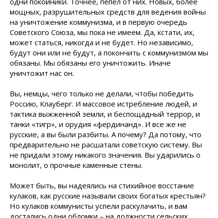
одни покойники. Точнее, пепел от них. Новых, более
мощных, разрушительных средств для ведения войны
на уничтожение коммунизма, и в первую очередь
Советского Союза, мы пока не имеем. Да, кстати, их,
может статься, никогда и не будет. Но независимо,
будут они или не будут, а покончить с коммунизмом мы
обязаны. Мы обязаны его уничтожить. Иначе
уничтожит нас он.
Вы, немцы, чего только не делали, чтобы победить
Россию, Клауберг. И массовое истребление людей, и
тактика выжженной земли, и беспощадный террор, и
танки «тигр», и орудия «фердинанд». И все же не
русские, а вы были разбиты. А почему? Да потому, что
предварительно не расшатали советскую систему. Вы
не придали этому никакого значения. Вы ударились о
монолит, о прочные каменные стены.
Может быть, вы надеялись на стихийное восстание
кулаков, как русские называли своих богатых крестьян?
Но кулаков коммунисты успели раскулачить, и вам
достались одни обломки – на должности сельских