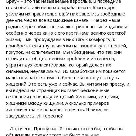
Браун,– это так называемые взрослые. В последние
годы они стали неплохо зарабатывать благодаря
усилиям их правительства. У них завелись свободные
деньги. Через все возможные каналы – через наше
радио, через обменные иллюстрированные издания и
особенно через кино с его картинами велико светской
жизни, – мы пробуждаем в них тягу к комфорту, к
приобретательству, всячески насаждаем культ вещей,
покупок, накопительства. Мы убеждены, что так они
отойдут от общественных проблем и интересов,
утратят дух коллективизма, который делает их
сильными, неуязвимыми. Их заработков им покажется
мало, они захотят иметь больше и встанут на путь
хищений. Это есть уже и сейчас. Вы читали их прессу, и
вы видели на страницах их газет бесконечные
сетования по поводу хищений. Хищники, хищники,
хищники! Всюду хищники. А сколько примеров
хищничества не попадает в печать. Я вижу, вы
заслушались. Интересно?
– Да, очень. Прошу вас. Я только хотел бы, чтобы вы
объяснили, почему этого не было раньше.