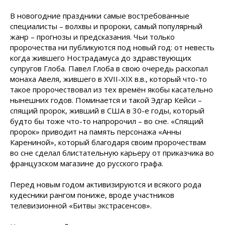
В новогодние праздники самые востребованные
специалисты – волхвы и пророки, самый популярный
жанр – прогнозы и предсказания. Чьи только
пророчества ни публикуются под новый год: от невесть
когда жившего Нострадамуса до здравствующих
супругов Глоба. Павел Глоба в свою очередь раскопал
монаха Авеля, жившего в XVII-XIX в.в., который что-то
такое пророчествовал из тех времён якобы касательно
нынешних годов. Поминается и такой Эдгар Кейси –
спящий пророк, живший в США в 30-е годы, который
будто бы тоже что-то напророчил – во сне. «Спящий
пророк» приводит на память персонажа «Анны
Карениной», который благодаря своим пророчествам
во сне сделал блистательную карьеру от приказчика во
французском магазине до русского графа.
Перед новым годом активизируются и всякого рода
кудесники рангом пониже, вроде участников
телевизионной «Битвы экстрасенсов».