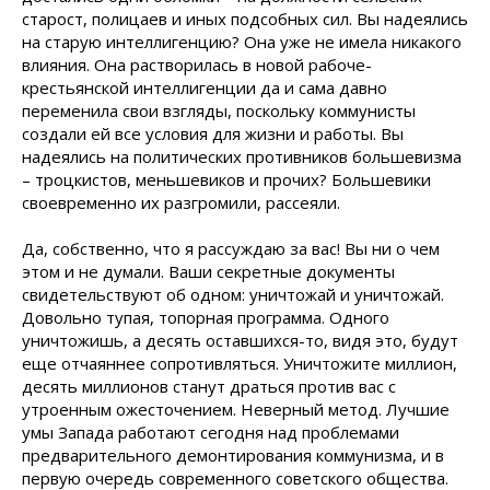
старост, полицаев и иных подсобных сил. Вы надеялись
на старую интеллигенцию? Она уже не имела никакого
влияния. Она растворилась в новой рабоче-
крестьянской интеллигенции да и сама давно
переменила свои взгляды, поскольку коммунисты
создали ей все условия для жизни и работы. Вы
надеялись на политических противников большевизма
– троцкистов, меньшевиков и прочих? Большевики
своевременно их разгромили, рассеяли.
Да, собственно, что я рассуждаю за вас! Вы ни о чем
этом и не думали. Ваши секретные документы
свидетельствуют об одном: уничтожай и уничтожай.
Довольно тупая, топорная программа. Одного
уничтожишь, а десять оставшихся-то, видя это, будут
еще отчаяннее сопротивляться. Уничтожите миллион,
десять миллионов станут драться против вас с
утроенным ожесточением. Неверный метод. Лучшие
умы Запада работают сегодня над проблемами
предварительного демонтирования коммунизма, и в
первую очередь современного советского общества.