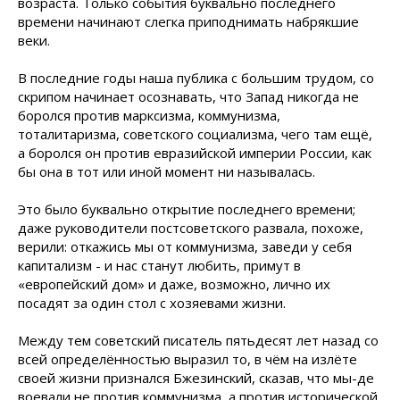
возраста. Только события буквально последнего
времени начинают слегка приподнимать набрякшие
веки.
В последние годы наша публика с большим трудом, со
скрипом начинает осознавать, что Запад никогда не
боролся против марксизма, коммунизма,
тоталитаризма, советского социализма, чего там ещё,
а боролся он против евразийской империи России, как
бы она в тот или иной момент ни называлась.
Это было буквально открытие последнего времени;
даже руководители постсоветского развала, похоже,
верили: откажись мы от коммунизма, заведи у себя
капитализм - и нас станут любить, примут в
«европейский дом» и даже, возможно, лично их
посадят за один стол с хозяевами жизни.
Между тем советский писатель пятьдесят лет назад со
всей определённостью выразил то, в чём на излёте
своей жизни признался Бжезинский, сказав, что мы-де
воевали не против коммунизма, а против исторической