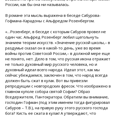
России, как бы она ни называлась.
В романе эта мысль выражена в беседе Сабурова-
Гофмана-Карадоны с Альфредом Розенбергом.
«…Розенберг, в беседе с которым Сабуров провел не
один час. Альфред Розенберг любил щегольнуть
знанием теории искусств. «Значение русской школы,– в
раздумье сказал он в какой-то день, уже во время
войны против Советской России,– в должной мере еще
не понято, нет. Дело в том, что русская икона отражает
не только духовный мир русского человека, но и
духовный идеал всего народа. Идеал этот, как мы
сейчас убеждаемся, заключен в том, что народ всегда
должен быть сжат в кулак. Вот вы привезли
репродукции с новгородских фресок. Что изображено в
главном куполе собора святой Софии? Образ
Вседержителя, Пантократора. Обратили вы внимание,
господин Гофман (под этим именем тогда фигурировал
Сабуров – Т.В.), на правую руку этого русского господа
бога? Кисть ее сжата в кулак! А утверждают, что