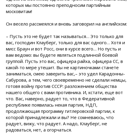
которых мы постоянно преподносим партийным
московитам!
Он весело рассмеялся и вновь заговорил на английском:
– Пусть это не будет так называться… Это только для
вас, господин Клауберг, только для вас одного… Хотя и
мисс Браун и вот Росс, они в курсе всего… Но пусть и
вам ведомо: вы будете являться подлинной боевой
группой. Пусть это вас, офицера райха, офицера СС, в
какой-то мере утешит. Вы не картиночками станете
заниматься, смею заверить вас,– это удел Карадонны-
Сабурова, а тем, чего своевременно не сделали немцы,
готовя войну против СССР: разложением общества
нашего общего с вами противника. И, кстати, еще вот
что. Вас, наверно, радует то, что в Федеративной
республике появилась некая партия, НДП,
продолжающая программу гитлеровской партии, к
которой принадлежали и вы? Не сомневаюсь, что
радует, вижу, что радует. А надо, Клауберг, не
радоваться, нет, а огорчаться.