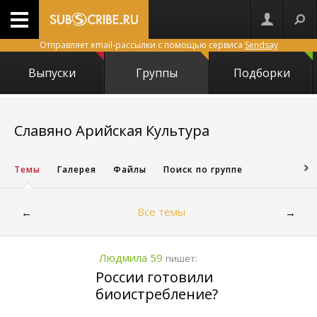
Отправляет email-рассылки с помощью сервиса
Sendsay
Выпуски
Группы
Подборки
6603
Славяно Арийская Культура
Темы
Галерея
Файлы
Поиск по группе
Все темы
←
→
Людмила 59
пишет:
России готовили
биоистребление?