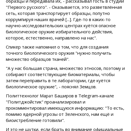
образцы и передавала их, - рассказывал гость в студии
"Первого русского". - Оказывается, это разветвлённая
сеть, которая транспортирует образцы, попутно
коррумпируя наших врачей [...]. Где-то в каких-то
научно-исследовательских центрах куётся опасное
биологическое оружие избирательного действия,
которое, естественно, направлено на нас".
Спикер также напомнил о том, что для создания
точного биологического оружия "нужно получить
множество образцов тканей".
"А у нас большая страна, множество этносов, поэтому и
собирают соответствующие биоматериалы, чтобы
затем переправить в те лаборатории, где куётся
биологическое оружие", - пояснял Земцов.
Политтехнолог Марат Баширов в Telegram-канале
"Политджойстик" проанализировал и
прокомментировал имеющуюся информацию: "То есть,
помимо ядерной угрозы от Зеленского, нам ещё и
биоистребление готовили".
И это не шутки, если брать во внимание официальные