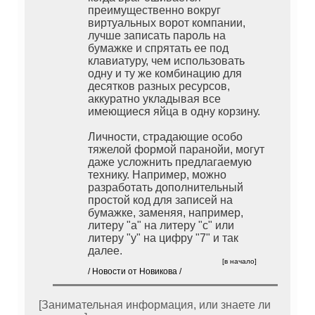
преимущественно вокруг
виртуальных ворот компании,
лучше записать пароль на
бумажке и спрятать ее под
клавиатуру, чем использовать
одну и ту же комбинацию для
десятков разных ресурсов,
аккуратно укладывая все
имеющиеся яйца в одну корзину.
Личности, страдающие особо
тяжелой формой паранойи, могут
даже усложнить предлагаемую
технику. Например, можно
разработать дополнительный
простой код для записей на
бумажке, заменяя, например,
литеру "а" на литеру "с" или
литеру "y" на цифру "7" и так
далее.
[в начало]
/ Новости от Новикова /
[Занимательная информация, или знаете ли