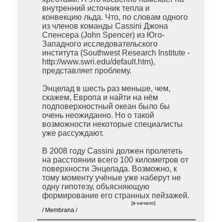
внутренний источник тепла и
конвекцию льда. Что, по словам одного
из членов команды Cassini Джона
Спенсера (John Spencer) из Юго-
Западного исследовательского
института (Southwest Research Institute -
http://www.swri.edu/default.htm),
представляет проблему.
Энцелад в шесть раз меньше, чем,
скажем, Европа и найти на нём
подповерхностный океан было бы
очень неожиданно. Но о такой
возможности некоторые специалисты
уже рассуждают.
В 2008 году Cassini должен пролететь
на расстоянии всего 100 километров от
поверхности Энцелада. Возможно, к
тому моменту учёные уже наберут не
одну гипотезу, объясняющую
формирование его странных пейзажей.
[в начало]
/ Membrana /