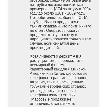
оговоркой: средние оптовые цены
на трубки должны понизиться
примерно со $174 за штуку в 2004
году до около $161 к 2009 году.
Потребителям, особенно в США,
трубки обычно продаются с
такими скидками, что почти ничего
не стоят. Операторы смогут
продолжать эту практику и
наращивать продажи только в том
случае, если снизятся цены
производителей.
Хотя лидерство держит Азия,
растущие темпы продаж - это
всемирный феномен,
характерный как для Латинской
Америки или Китая, где сотовые
телефоны - сравнительно новое
явление, так и в насыщенных
трубками европейских странах,
где люди покупают новые
телефоны взамен старых.
"Массовые продажи не
ограничиваются каким-то