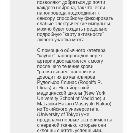
позволяют добраться до почти
каждого нейрона, так что, если
нанопровода подсоединят к
сенсору, способному фиксировать
слабые электрические импульсы,
можно будет создать предельно
подробную "карту активности"
любого участка мозга.
С помощью обычного катетера
"клубок" нанопроводов через
артерии доставляется к мозгу,
после чего течение крови
"разматывает" нанонити и
доводит их до капилляров.
Рудольфо Ллинас (Rodolfo R.
Llinas) из Нью-йоркской
медицинской школы (New York
University School of Medicine) и
Масаюки Накао (Masayuki Nakao)
из Токийского университета
(University of Tokyo) уже
проделали первые эксперименты
с нервной тканью, которые они
склонны считать успешными.