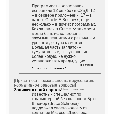
Программисты корпорации
исправили 12 ошибок в СУБД, 12
– в сервере приложений, 17 – в
пакете Oracle E-Business, еще
несколько – в других программах.
Как заявили в Oracle, уязвимости
могли быть использованы
злоумышленниками с различным
уровнем доступа к системе.
Большая часть заплаток –
кумулятивные, т.е., установив
более новую, не нужно
устанавливать предыдущие.
[в начало]
/ Новости от Новикова /
[Приватность, безопасность, вирусология,
нормативно-правовые вопросы]
Запишите свой пароль!
[смотреть на сайте]
Известный специалист по
компьютерной безопасности Брюс
Шнейер (Bruce Schneier)
поддержал своего коллегу из
компании Microsoft Джеспера