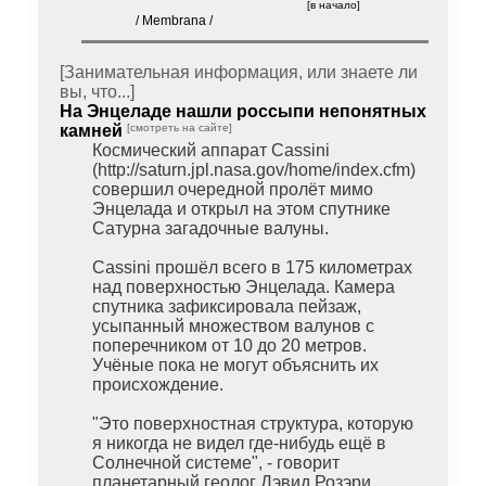
[в начало]
/ Membrana /
[Занимательная информация, или знаете ли
вы, что...]
На Энцеладе нашли россыпи непонятных
камней
[смотреть на сайте]
Космический аппарат Cassini
(http://saturn.jpl.nasa.gov/home/index.cfm)
совершил очередной пролёт мимо
Энцелада и открыл на этом спутнике
Сатурна загадочные валуны.
Cassini прошёл всего в 175 километрах
над поверхностью Энцелада. Камера
спутника зафиксировала пейзаж,
усыпанный множеством валунов с
поперечником от 10 до 20 метров.
Учёные пока не могут объяснить их
происхождение.
"Это поверхностная структура, которую
я никогда не видел где-нибудь ещё в
Солнечной системе", - говорит
планетарный геолог Дэвид Розэри