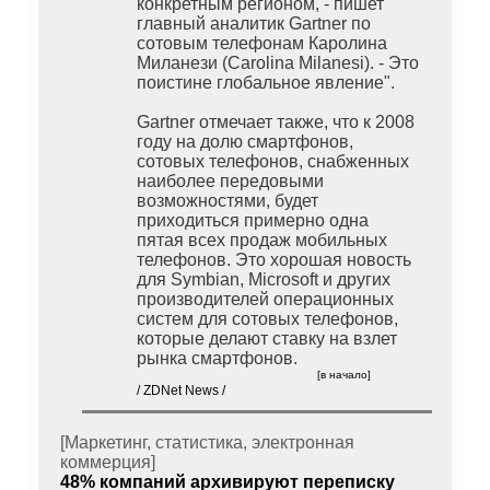
конкретным регионом, - пишет
главный аналитик Gartner по
сотовым телефонам Каролина
Миланези (Carolina Milanesi). - Это
поистине глобальное явление".
Gartner отмечает также, что к 2008
году на долю смартфонов,
сотовых телефонов, снабженных
наиболее передовыми
возможностями, будет
приходиться примерно одна
пятая всех продаж мобильных
телефонов. Это хорошая новость
для Symbian, Microsoft и других
производителей операционных
систем для сотовых телефонов,
которые делают ставку на взлет
рынка смартфонов.
[в начало]
/ ZDNet News /
[Маркетинг, статистика, электронная
коммерция]
48% компаний архивируют переписку