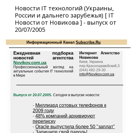
Новости IT технологий (Украины,
России и дальнего зарубежья) [ IT
Новости от Новикова ] - выпуск от
20/07/2005
Информационный Канал
Subscribe.Ru
Ежедневная подборка
Интернет Агентство
Новикова
новостей агентства
Киев, Украина
Novikov.com.ua
пер.Красноармейский,3
Профессиональный взгляд на
(044) 492-29-30
актуальные события IT технологий
info@Novikov.com.ua
в Мире
Выпуск от 20.07.2005.
Сегодня в выпуске новости:
-
Миллиард сотовых телефонов к
2009 году
-
48% компаний архивируют
переписку
-
Oracle выпустила более 50 "заплат"
-
Запишите свой пароль!