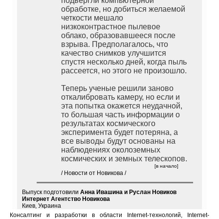
подвергли компьютерной
обработке, но добиться желаемой
четкости мешало
низкоконтрастное пылевое
облако, образовавшееся после
взрыва. Предполагалось, что
качество снимков улучшится
спустя несколько дней, когда пыль
рассеется, но этого не произошло.
Теперь ученые решили заново
откалибровать камеру, но если и
эта попытка окажется неудачной,
то большая часть информации о
результатах космического
эксперимента будет потеряна, а
все выводы будут основаны на
наблюдениях околоземных
космических и земных телескопов.
[в начало]
/ Новости от Новикова /
Выпуск подготовили
Анна Ивашина и Руслан Новиков
Интернет Агентство Новикова
Киев, Украина
Консалтинг и разработки в области Internet-технологий, Internet-