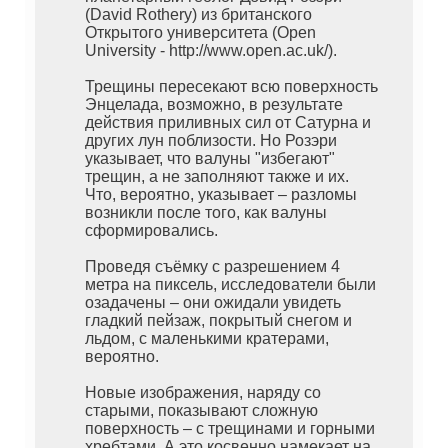
(David Rothery) из британского
Открытого университета (Open
University - http://www.open.ac.uk/).
Трещины пересекают всю поверхность
Энцелада, возможно, в результате
действия приливных сил от Сатурна и
других лун поблизости. Но Розэри
указывает, что валуны "избегают"
трещин, а не заполняют также и их.
Что, вероятно, указывает – разломы
возникли после того, как валуны
сформировались.
Проведя съёмку с разрешением 4
метра на пиксель, исследователи были
озадачены – они ожидали увидеть
гладкий пейзаж, покрытый снегом и
льдом, с маленькими кратерами,
вероятно.
Новые изображения, наряду со
старыми, показывают сложную
поверхность – с трещинами и горными
хребтами. А это косвенно намекает на