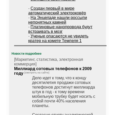
-
Создан первый в мире
автоматический электроковёр
-
На Энцеладе нашли россыпи
непонятных камней
-
Платиновые нанопровода будут
встраивать в мозг
-
Ученые опасаются не увидеть
кратер на комете Темпеля 1
Новости подробнее
[Маркетинг, статистика, электронная
коммерция]
Миллиард сотовых телефонов к 2009
году
[смотреть на сайте]
Дело идет к тому, что к концу
десятилетия продажи сотовых
телефонов достигнут миллиарда
штук в год - к тому времени
мобильную трубку будет носить с
собой почти 40% населения
планеты.
Согласно отчету аналитической