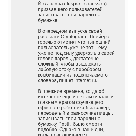
Йохансона (Jesper Johansson),
призвавшего пользователей
записывать свои пароли на
бумажке.
В очередном выпуске своей
рассылки Cryptogram, Шнейер с
горечью отметил, что нынешний
пользователь уже не тот – ему
уже не под силу удержать в своей
голове пароль, достаточно
сложный, чтобы выдержать
лобовую атаку с перебором
комбинаций из подключаемого
словаря, пишет Internet.ru.
В прежние времена, когда об
интернете еще и не слыхивали, и
главным врагом скучающего
офисного работника был хакер,
переодетый в разносчика пиццы,
записывать свои пароли на
бумажку PostIt! было смерти
подобно. Однако в наши дни,
когда враг ошивается