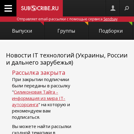
Отправляет email-рассылки с помощью сервиса
Sendsay
Выпуски
Группы
Подборки
Новости IT технологий (Украины, России
и дальнего зарубежья)
Рассылка закрыта
При закрытии подписчики
были переданы в рассылку
"
Силиконовая Тайга -
информация из мира IT-
аутсорсинга
" на которую и
рекомендуем вам
подписаться.
Вы можете найти рассылки
сходной тематики в