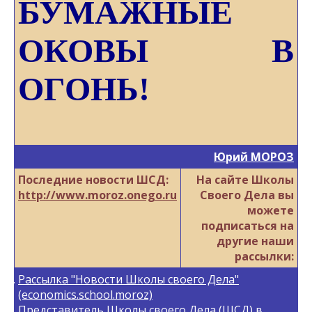
БУМАЖНЫЕ
ОКОВЫ В
ОГОНЬ!
Юрий МОРОЗ
Последние новости ШСД:
На сайте Школы
http://www.moroz.onego.ru
Своего Дела вы
можете
подписаться на
другие наши
рассылки:
Рассылка "Новости Школы своего Дела"
(economics.school.moroz)
Представитель Школы своего Дела (ШСД) в