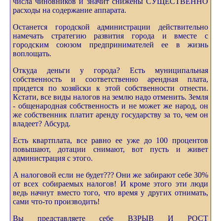
числа чиновников и значит снижены СУЩЕСТВЕННО
расходы на содержание аппарата.
Останется городской администрации действительно
намечать стратегию развития города и вместе с
городским союзом предпринимателей ее в жизнь
воплощать.
Откуда деньги у города? Есть муниципальная
собственность и соответственно арендная плата,
придется по хозяйски к этой собственности отнести.
Кстати, все виды налогов на землю надо отменить. Земля
- общенародная собственность и не может же народ, он
же собственник платит аренду государству за то, чем он
владеет? Абсурд.
Есть квартплата, все равно ее уже до 100 процентов
повышают, дотации снимают, вот пусть и живет
администрация с этого.
А налоговой если не будет??? Они же забирают себе 30%
от всех собираемых налогов! И кроме этого эти люди
ведь начнут вместо того, что время у других отнимать,
сами что-то производить!
Вы представляете себе ВЗРЫВ И РОСТ