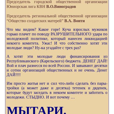
Председатель городской общественной
организации
Юниорская лига КВН
В.О.Виноградов
Председатель региональной общественной
организации
“Общество солдатских матерей”
В.А. Вонти
Что мы видим? Какое горе! Куча взрослых мужиков
горько плачет по поводу РАЗРУШИТЕЛЬНОГО удара по
молодежной политике, который нанесен ликвидацией
некоего комитета. Ужас! И что собственно хотят эти
молодые люди? Ну-ка угадайте с трех раз?
А хотят эти молодые люди финансирования из
Республиканского (Карельского) бюджета. ДЕНЕГ ДАЙ!
Вой и плач разнесся по всей России. И завывают десятки
и сотни организаций общественных и не очень. Денег
ДАЙ!!!!
Им просто житья нет и сил что-либо сделать без пары-
тройки (а может даже и десятка) тетенек и дяденек,
которые будут заседать в некоем комитете и заботить о
молодежи. СТЫДНО. И вот почему …
МЫТАРИ.