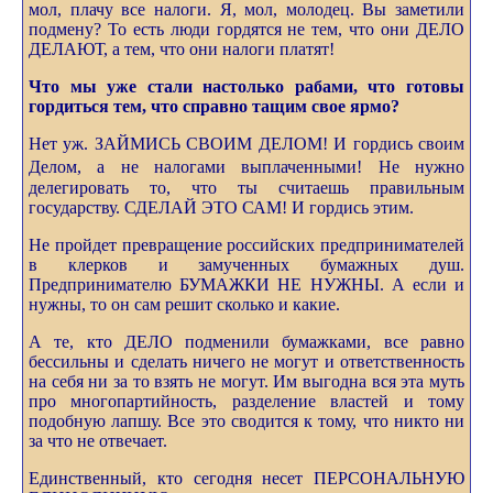
мол, плачу все налоги. Я, мол, молодец. Вы заметили
подмену? То есть люди гордятся не тем, что они ДЕЛО
ДЕЛАЮТ, а тем, что они налоги платят!
Что мы уже стали настолько рабами, что готовы
гордиться тем, что справно тащим свое ярмо?
Нет уж. ЗАЙМИСЬ СВОИМ ДЕЛОМ! И гордись своим
Делом, а не налогами выплаченными!
Не нужно
делегировать то, что ты считаешь правильным
государству. СДЕЛАЙ ЭТО САМ! И гордись этим.
Не пройдет превращение российских предпринимателей
в клерков и замученных бумажных душ.
Предпринимателю БУМАЖКИ НЕ НУЖНЫ. А если и
нужны, то он сам решит сколько и какие.
А те, кто ДЕЛО подменили бумажками, все равно
бессильны и сделать ничего не могут и ответственность
на себя ни за то взять не могут. Им выгодна вся эта муть
про многопартийность, разделение властей и тому
подобную лапшу. Все это сводится к тому, что никто ни
за что не отвечает.
Единственный, кто сегодня несет ПЕРСОНАЛЬНУЮ