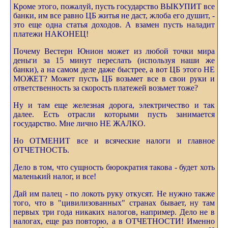
Кроме этого, пожалуй, пусть государство ВЫКУПИТ все
банки, им все равно ЦБ житья не даст, жлоба его душит, -
это еще одна статья доходов. А взамен пусть наладит
платежи НАКОНЕЦ!
Почему Вестерн Юнион может из любой точки мира
деньги за 15 минут переслать (используя наши же
банки), а на самом деле даже быстрее, а вот ЦБ этого НЕ
МОЖЕТ? Может пусть ЦБ возьмет все в свои руки и
ответственность за скорость платежей возьмет тоже?
Ну и там еще железная дорога, электричество и так
далее. Есть отрасли которыми пусть занимается
государство. Мне лично НЕ ЖАЛКО.
Но ОТМЕНИТ все и всяческие налоги и главное
ОТЧЕТНОСТЬ.
Дело в том, что сущность бюрократия такова - будет хоть
маленький налог, и все!
Дай им палец - по локоть руку откусят. Не нужно также
того, что в "цивилизованных" странах бывает, ну там
первых три года никаких налогов, например. Дело не в
налогах, еще раз повторю, а в ОТЧЕТНОСТИ! Именно