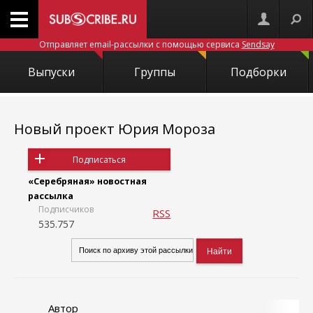
Отправляет email-рассылки с помощью сервиса
Sendsay
Выпуски
Группы
Подборки
Новый проект Юрия Мороза
Подписаться
«Серебряная» новостная
рассылка
Подписчиков
RSS
535.757
Автор