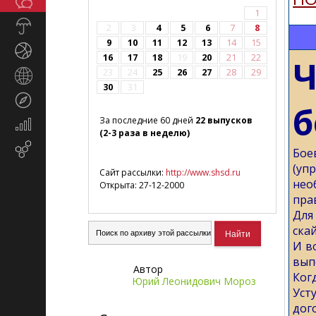
Общество
СМИ
1
Прогноз
2
3
4
5
6
7
8
погоды
9
10
11
12
13
14
15
Спорт
16
17
18
19
20
21
22
23
24
25
26
27
28
29
Страны
30
31
и
Туризм
регионы
б
За последние 60 дней
22 выпусков
Экономика
(2-3 раза в неделю)
и
Email-
Бое
финансы
маркетинг
(уп
Сайт рассылки:
http://www.shsd.ru
нео
Открыта: 27-12-2000
пра
Для
ска
И в
вып
Автор
Ког
Юрий Леонидович Мороз
Уст
дог