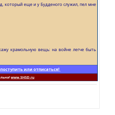
ед, который еще и у Будденого служил, пел мне
скажу крамольную вещь: на войне легче быть
 поступить или отписаться!
ельна!
www.SHSD.ru