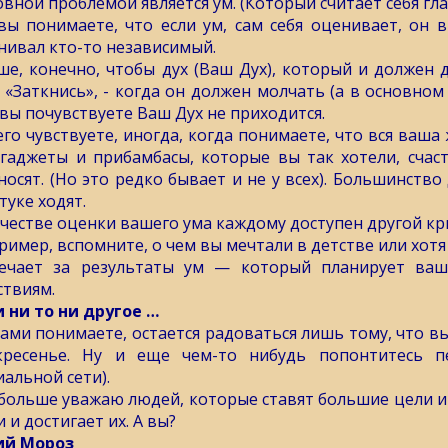
овной проблемой является ум. (Который считает себя гла
вы понимаете, что если ум, сам себя оценивает, он 
нивал кто-то независимый.
ше, конечно, чтобы дух (Ваш Дух), который и должен
: «Заткнись», - когда он должен молчать (а в основном
 вы почувствуете Ваш Дух не приходится.
его чувствуете, иногда, когда понимаете, что вся ваша 
 гаджеты и прибамбасы, которые вы так хотели, счас
носят. (Но это редко бывает и не у всех). Большинство
туке ходят.
ачестве оценки вашего ума каждому доступен другой кр
ример, вспомните, о чем вы мечтали в детстве или хотя
ечает за результаты ум — который планирует ва
ствиям.
и ни то ни другое …
сами понимаете, остается радоваться лишь тому, что в
кресенье. Ну и еще чем-то нибудь попонтитесь п
иальной сети).
 больше уважаю людей, которые ставят большие цели и 
 и достигает их. А вы?
й Мороз