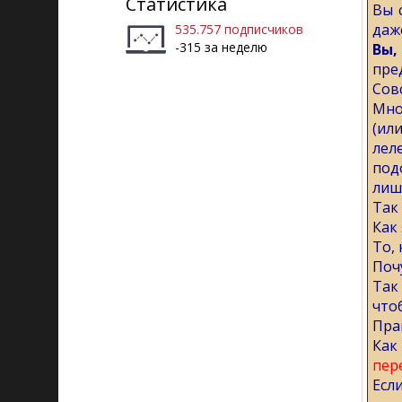
Статистика
Вы 
даж
535.757 подписчиков
-315 за неделю
Вы,
пре
Сов
Мно
(ил
лел
под
лиш
Так
Как
То,
Поч
Так
что
Пра
Как
пер
Есл