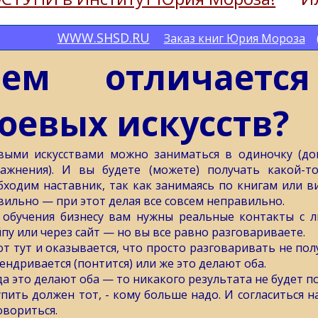
WWW.SHSD.RU
Заказ книг Юрия Мороза
Чем отличаетс
оевых искусств?
выми искусствами можно заниматься в одиночку (до
ражнения). И вы будете (можете) получать какой-то
бходим наставник, так как занимаясь по книгам или ви
вильно — при этот делая все совсем неправильно.
 обучения бизнесу вам нужны реальные контакты с л
йпу или через сайт — но вы все равно разговариваете.
от тут и оказывается, что просто разговаривать не пол
ендривается (понтится) или же это делают оба.
да это делают оба — то никакого результата не будет п
упить должен тот, - кому больше надо. И согласиться н
овориться.