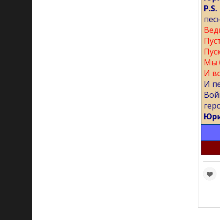
P.S.
пес
Вед
Пус
Пус
Мы 
И в
И п
Вой
гер
Юри