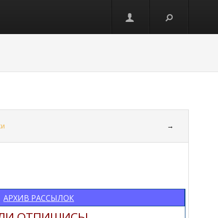
ки
→
АРХИВ РАССЫЛОК
 ОТПИШИСЬ!