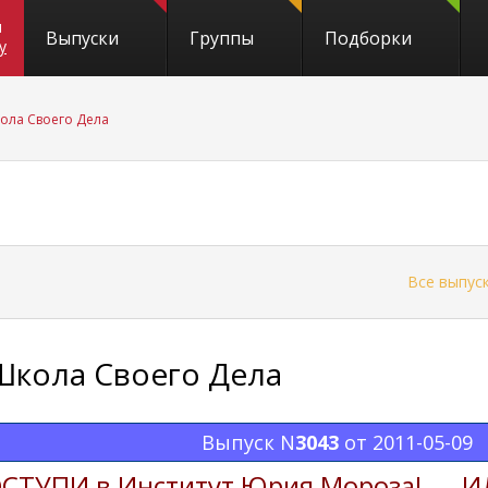
и
Выпуски
Группы
Подборки
y
ола Своего Дела
←
Все выпус
Школа Своего Дела
Выпуск N
3043
от 2011-05-09
СТУПИ в Институт Юрия Мороза!
ИЛИ