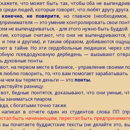
скажете, что может быть так, чтобы оба не выпендрив
е среди людей, которые говорят, что любят другу друга.
 конечно, не поверите,
но главное (необходимое,
дпринимателя — это умение контролировать свои понты
сем не выпендриваться, - для этого нужно быть Буддой.
гие, которые считают, что они не выпендриваются, 
и и тем и другим), и таким образом, добиваются ощу
еют в тайне. Но эти сердобольные людишки, через сл
обную псевдодуховную дербедень — вызывают отвра
ь духовные понты.
 вот, на первом месте в бизнесе, - управление своими п
 я люблю говорить, то, что вам помогает зарабатывать
 на чем вы теряете деньги — это
понты.
увствуйте разницу.
 вот, бедные понтятся, доказывают, что они умные, чт
бы заниматься пиаром.
вда, с богатыми точно также.
 написал в отчете один из студентов слова ПП (пр
естал быть начинающим, перестал быть предпринимате
и вы почитаете буддистские тексты (не делайте это, в