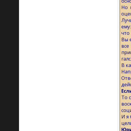
осн
Но 
оце
Луч
ему
что
Вы 
все
при
галс
В к
Нап
Отв
дей
Есл
То 
вос
соц
И я
цели
Юри