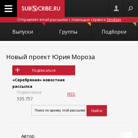
Отправляет email-рассылки с помощью сервиса
Sendsay
Выпуски
Группы
Подборки
Новый проект Юрия Мороза
Подписаться
«Серебряная» новостная
рассылка
Подписчиков
RSS
535.757
Автор