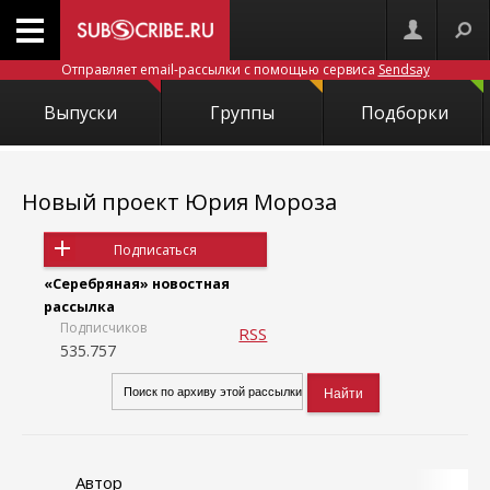
Отправляет email-рассылки с помощью сервиса
Sendsay
Выпуски
Группы
Подборки
Новый проект Юрия Мороза
Подписаться
«Серебряная» новостная
рассылка
Подписчиков
RSS
535.757
Автор