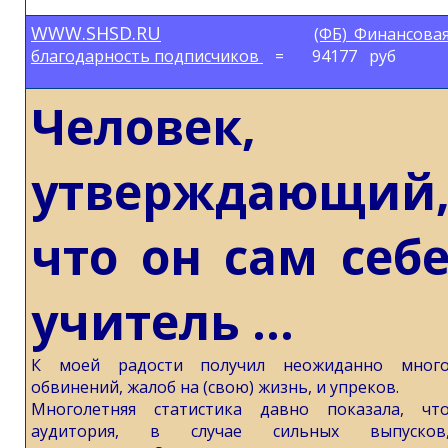
WWW.SHSD.RU
(ФБ) Финансова
благодарность подписчиков
= 94177 руб
Человек,
утверждающий
чтo oн сам сeб
учитель ...
К моей радости получил неожиданно мног
обвинений, жалоб на (свою) жизнь, и упреков.
Многолетняя статистика давно показала, чт
аудитория, в случае сильных выпусков