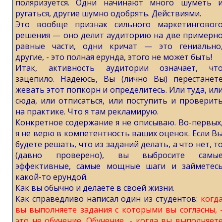
поляризуется. Одни начинают много шуметь 
ругаться, другие шумно одобрять. Действиями.
Это вообще признак сильного маркетинговог
решения — оно делит аудиторию на две примерн
равные части, одни кричат — это гениально
другие, - это полная ерунда, этого не может быть!
Итак, активность аудитории означает, чт
зацепило. Надеюсь, Вы (лично Вы) перестанет
жевать этот попкорн и определитесь. Или туда, ил
сюда, или отписаться, или поступить и проверит
на практике. Что я там рекламирую.
Конкретное содержание я не описываю. Во-первых
я не верю в компетентность ваших оценок. Если В
будете решать, что из заданий делать, а что нет, т
(давно проверено), вы выбросите самы
эффективные, самые мощные шаги и займетес
какой-то ерундой.
Как вы обычно и делаете в своей жизни.
Как справедливо написал один из студентов:
когд
вы выполняете задания с которыми вы согласны, 
это не обучение. Обучение, - когда вы выполняет