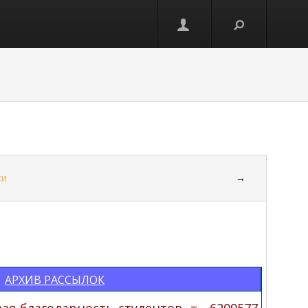
ки
→
АРХИВ РАССЫЛОК