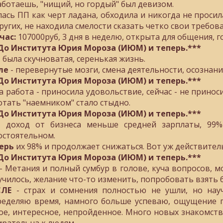
аботаешь, "нищий, но гордый" был девизом.
лась ПП как черт ладана, обходила и никогда не просил
других, не находила смелости сказать четко свои требов
час:
107000руб, 3 дня в неделю, открыта для общения, г
До Института Юрия Мороза (ИЮМ) и теперь.***
 была скучноватая, серенькая жизнь.
ле
- перевернутые мозги, смена деятельности, осознани
До Института Юрия Мороза (ИЮМ) и теперь.***
а работа - приносила удовольствие, сейчас - не принос
отать "наемником" стало стыдно.
До Института Юрия Мороза (ИЮМ) и теперь.***
л
доход от бизнеса меньше средней зарплаты, 99%
остоятельном.
ерь
их 98% и продолжает снижаться. Вот уж действител
До Института Юрия Мороза (ИЮМ) и теперь.***
- Метания и полный сумбур в голове, куча вопросов, м
училось, желание что-то изменить, попробовать взять 
СЛЕ
- страх и сомнения полностью не ушли, но науч
ределяю время, намного больше успеваю, ощущение п
ое, интересное, непройденное. Много новых знакомств,