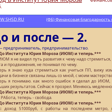
Финансова
.
W.SHSD.RU
(ФБ) Финансовая благодарность
о и после — 2.
 предприниматель, предпринимательство.
До Института Юрия Мороза (ИЮМ) и теперь.***
ИЮМ я не видел путь развития к чему надо стремиться, 
та и продвижения, не понимал по чему.
ерь я знаю куда стремиться как учиться ПП, вижу из
дачи в бизнесе связаны лишь со мной, с моим мастерств
ерь я понимаю. как много ошибок я сделал до ИЮМ, 
ьших результатов. Сейчас я прозрел. Меняюсь медленно 
До Института Юрия Мороза (ИЮМ) и теперь.***
 РАБота, теперь - свобода.
До Института Юрия Мороза (ИЮМ) и теперь.***
:
доход 51000руб, с работы на последнем метро, 