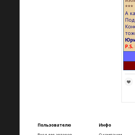
изб
***
А к
Под
Кон
тож
Юри
P.S.
Пользователю
Инфо
Вход для авторов
О компании