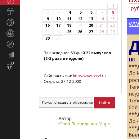
Общество
СМИ
1
руб
Прогноз
2
3
4
5
6
7
8
погоды
9
10
11
12
13
14
15
Спорт
WW
16
17
18
19
20
21
22
23
24
25
26
27
28
29
Страны
30
31
Д
и
Туризм
регионы
За последние 60 дней
22 выпусков
Экономика
(2-3 раза в неделю)
ПП
—
и
Email-
***
финансы
маркетинг
До 
Сайт рассылки:
http://www.shsd.ru
рос
Открыта: 27-12-2000
Теп
неу
Теп
бол
***
Автор
До -
Юрий Леонидович Мороз
***
Был