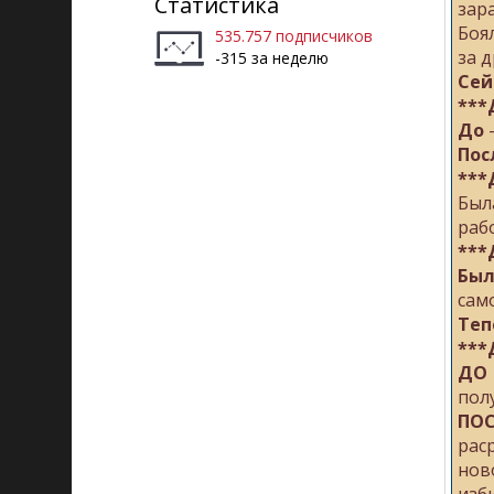
Статистика
зар
Боя
535.757 подписчиков
за 
-315 за неделю
Сей
***
До
-
Пос
***
Был
раб
***
Бы
сам
Теп
***
ДО
пол
ПО
рас
нов