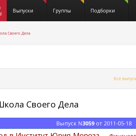
и
Выпуски
Группы
Подборки
y
ола Своего Дела
←
Все выпус
Школа Своего Дела
Выпуск N
3059
от 2011-05-18
од в Институт Юрия Мороза