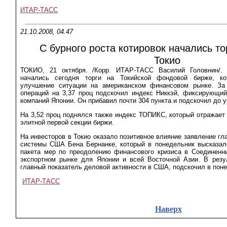
ИТАР-ТАСС
21.10.2008, 04.47
С бурного роста котировок начались то
Токио
ТОКИО, 21 октября. /Корр. ИТАР-ТАСС Василий Головнин/.
начались сегодня торги на Токийской фондовой бирже, ко
улучшение ситуации на американском финансовом рынке. За
операций на 3,37 проц подскочил индекс Никкэй, фиксирующи
компаний Японии. Он прибавил почти 304 пункта и подскочил до ур
На 3,52 проц поднялся также индекс ТОПИКС, который отражает
элитной первой секции биржи.
На инвесторов в Токио оказало позитивное влияние заявление г
системы США Бена Бернанке, который в понедельник высказал
пакета мер по преодолению финансового кризиса в Соединенн
экспортном рынке для Японии и всей Восточной Азии. В резу
главный показатель деловой активности в США, подскочил в поне
ИТАР-ТАСС
Наверх