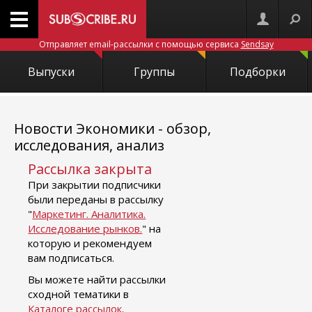
Отправляет email-рассылки с помощью сервиса
Sendsay
Выпуски
Группы
Подборки
Новости Экономики - обзор,
исследования, анализ
Рассылка закрыта
При закрытии подписчики
были переданы в рассылку
"
Маркетинг. Аналитика.
Исследование рынков.
" на
которую и рекомендуем
вам подписаться.
Вы можете найти рассылки
сходной тематики в
Каталоге рассылок
.