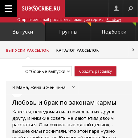
Отправляет email-рассылки с помощью сервиса
Sendsay
Выпуски
Группы
Подборки
ВЫПУСКИ РАССЫЛОК
КАТАЛОГ РАССЫЛОК
Отборные выпуски
Создать рассылку
Я Мама, Жена и Женщина
Любовь и брак по законам кармы
Кажется, неведомая сила приковала их друг к
другу, и никакие советы не дают этим двоим
расстаться. Они «скованные одной цепью», -
высшие силы посчитали, что этой паре нужно
пройти свой путь во Вселенной вместе. Это их