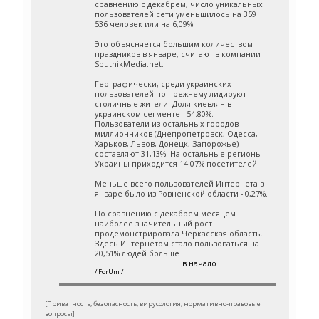
сравнению с декабрем, число уникальных
пользователей сети уменьшилось на 359
536 человек или на 6,09%.
Это объясняется большим количеством
праздников в январе, считают в компании
SputnikMedia.net.
Географически, среди украинских
пользователей по-прежнему лидируют
столичные жители. Доля киевлян в
украинском сегменте - 54.80%.
Пользователи из остальных городов-
миллионников (Днепропетровск, Одесса,
Харьков, Львов, Донецк, Запорожье)
составляют 31,13%. На остальные регионы
Украины приходится 14.07% посетителей.
Меньше всего пользователей Интернета в
январе было из Ровненской области - 0,27%.
По сравнению с декабрем месяцем
наиболее значительный рост
продемонстрировала Черкасская область.
Здесь Интернетом стало пользоваться на
20,51% людей больше
в начало
/ ForUm /
[Приватность, безопасность, вирусология, нормативно-правовые
вопросы]