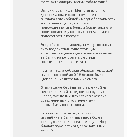
местности аллергических заболеваний.
Выяснилось, пишет Membrana.ru, что
диоксид азота и озон - компоненты
выхлопа автомобилей - могут образовывать
нитратные группы, которые
присоединяются к белкам (растительного
происхождения), которых всегда немало
присутствует в воздухе.
Эти добавочные молекулы могут повысить
силу воздействия существующих
аллергенов и даже сделать аллергенными
те белки, на которые аллергики
практически не реагируют.
Группа Пёшла собрала образцы городской
пыли, в которой до 0,1% белков были
"дополнены" нитратами из смога.
В пыльце же берёзы, выставленной на
несколько дней на одном из крупных
шоссе, уже целых 10% белков оказались
соединёнными с компонентами
автомобильного выхлопа.
Не совсем пока ясно, как такие
изменённые белки вызывают более
сильную аллергическую реакцию. Но у
биологов уже есть ряд обоснованных
версий.