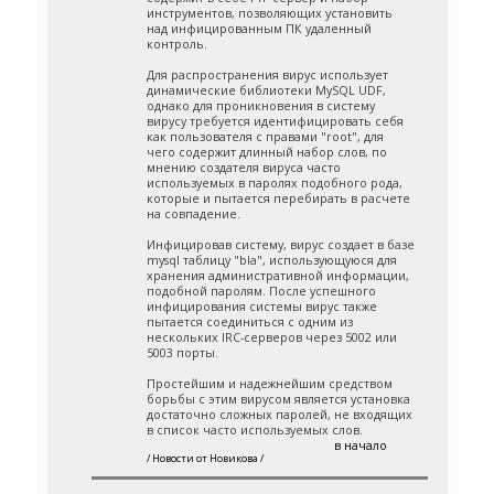
инструментов, позволяющих установить
над инфицированным ПК удаленный
контроль.
Для распространения вирус использует
динамические библиотеки MySQL UDF,
однако для проникновения в систему
вирусу требуется идентифицировать себя
как пользователя с правами "root", для
чего содержит длинный набор слов, по
мнению создателя вируса часто
используемых в паролях подобного рода,
которые и пытается перебирать в расчете
на совпадение.
Инфицировав систему, вирус создает в базе
mysql таблицу "bla", использующуюся для
хранения административной информации,
подобной паролям. После успешного
инфицирования системы вирус также
пытается соединиться с одним из
нескольких IRC-серверов через 5002 или
5003 порты.
Простейшим и надежнейшим средством
борьбы с этим вирусом является установка
достаточно сложных паролей, не входящих
в список часто используемых слов.
в начало
/ Новости от Новикова /