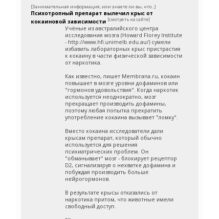
[Занимательная информация, или знаете ли вы, что...]
Психотропный препарат вылечил крыс от
[смотреть на сайте]
кокаиновой зависимости
Учёные из австралийского центра
исследования мозга (Howard Florey Institute
- http://www.hfi.unimelb.edu.au/) сумели
избавить лабораторных крыс пристрастия
к кокаину в части физической зависимости
от наркотика.
Как известно, пишет Membrana.ru, кокаин
повышает в мозге уровни дофаминов или
"гормонов удовольствия". Когда наркотик
используется неоднократно, мозг
прекращает производить дофамины,
поэтому любая попытка прекратить
употребление кокаина вызывает "ломку".
Вместо кокаина исследователи дали
крысам препарат, который обычно
используется для решения
психиатрических проблем. Он
"обманывает" мозг - блокирует рецептор
D2, сигнализируя о нехватке дофамина и
побуждая производить больше
нейрогормонов.
В результате крысы отказались от
наркотика притом, что животные имели
свободный доступ.