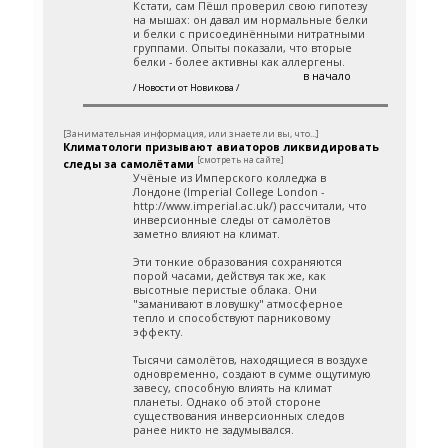
Кстати, сам Пёшл проверил свою гипотезу
на мышах: он давал им нормальные белки
и белки с присоединёнными нитратными
группами. Опыты показали, что вторые
белки - более активны как аллергены.
в начало
/ Новости от Новикова /
[Занимательная информация, или знаете ли вы, что...]
Климатологи призывают авиаторов ликвидировать
[смотреть на сайте]
следы за самолётами
Учёные из Имперского колледжа в
Лондоне (Imperial College London -
http://www.imperial.ac.uk/) рассчитали, что
инверсионные следы от самолётов
заметно влияют на климат.
Эти тонкие образования сохраняются
порой часами, действуя так же, как
высотные перистые облака. Они
"заманивают в ловушку" атмосферное
тепло и способствуют парниковому
эффекту.
Тысячи самолётов, находящиеся в воздухе
одновременно, создают в сумме ощутимую
завесу, способную влиять на климат
планеты. Однако об этой стороне
существования инверсионных следов
ранее никто не задумывался.