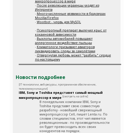
микропроцессор в мире
-
После революции украинцы уходят из
Интернета
-
Многочисленные уязвимости в браузерах
Mozilla/Firefox
-
Wootbot - червь для MySQL
-
Психотропный препарат вылечил крыс от
кокаиновой зависимости
-
Выхлопы автомобилей повышают
аллергенное воздействие пыльцы
-
Климатологи призывают авиаторов
ликвидировать следы за самолётами
-
Отвергнутая любовь может "разбить" сердце
по-настоящему
Новости подробнее
[IT технологии, веб-ресурсы, программное обеспечение,
телекоммуникации]
IBM, Sony и Toshiba представят самый мощный
[смотреть на сайте]
микропроцессор в мире
В понедельник компании IBM, Sony и
Toshiba представят свою совместную
разработку - новейший сверхмощный
микропроцессор Cell, пишет Lenta.ru. По
словам специалистов, этот чип является
революционным - по производительности
он будет превосходить всех своих
конкурентов на порядок.