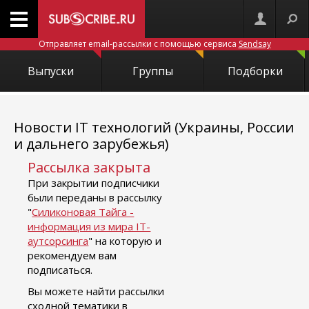
Отправляет email-рассылки с помощью сервиса
Sendsay
Выпуски
Группы
Подборки
Новости IT технологий (Украины, России
и дальнего зарубежья)
Рассылка закрыта
При закрытии подписчики
были переданы в рассылку
"
Силиконовая Тайга -
информация из мира IT-
аутсорсинга
" на которую и
рекомендуем вам
подписаться.
Вы можете найти рассылки
сходной тематики в