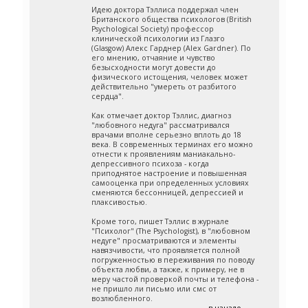
Идею доктора Тэллиса поддержал член
Британского общества психологов (British
Psychological Society) профессор
клинической психологии из Глазго
(Glasgow) Алекс Гарднер (Alex Gardner). По
его мнению, отчаяние и чувство
безысходности могут довести до
физического истощения, человек может
действительно "умереть от разбитого
сердца".
Как отмечает доктор Тэллис, диагноз
"любовного недуга" рассматривался
врачами вполне серьезно вплоть до 18
века. В современных терминах его можно
отнести к проявлениям маниакально-
депрессивного психоза - когда
приподнятое настроение и повышенная
самооценка при определенных условиях
сменяются бессонницей, депрессией и
плаксивостью.
Кроме того, пишет Тэллис в журнале
"Психолог" (The Psychologist), в "любовном
недуге" просматриваются и элементы
навязчивости, что проявляется полной
погруженностью в переживания по поводу
объекта любви, а также, к примеру, не в
меру частой проверкой почты и телефона -
не пришло ли письмо или смс от
возлюбленного.