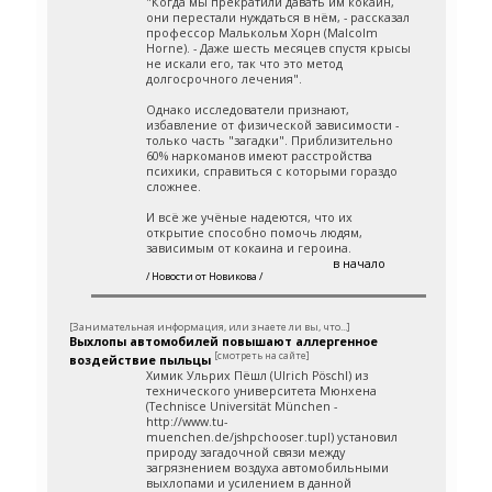
"Когда мы прекратили давать им кокаин,
они перестали нуждаться в нём, - рассказал
профессор Малькольм Хорн (Malcolm
Horne). - Даже шесть месяцев спустя крысы
не искали его, так что это метод
долгосрочного лечения".
Однако исследователи признают,
избавление от физической зависимости -
только часть "загадки". Приблизительно
60% наркоманов имеют расстройства
психики, справиться с которыми гораздо
сложнее.
И всё же учёные надеются, что их
открытие способно помочь людям,
зависимым от кокаина и героина.
в начало
/ Новости от Новикова /
[Занимательная информация, или знаете ли вы, что...]
Выхлопы автомобилей повышают аллергенное
[смотреть на сайте]
воздействие пыльцы
Химик Ульрих Пёшл (Ulrich Pöschl) из
технического университета Мюнхена
(Technisce Universität München -
http://www.tu-
muenchen.de/jshpchooser.tupl) установил
природу загадочной связи между
загрязнением воздуха автомобильными
выхлопами и усилением в данной