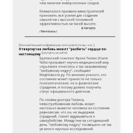
чем наличие инверсионных следов.
Климатологи призвали авиастроителей
приложить все усилия для создания
самолётов с высокой топливной
эффективностью на такой высоте.
в начало
/ Membrana /
[Занимательная информация, или знаете ли вы, что...]
Отвергнутая любовь может "разбить" сердце по-
[смотреть на сайте]
настоящему
Британский психолог Фрэнк Тэллис (Frank
Tallis) призывает научно-медицинский мир
серьезнее отнестись к так называемому
"любовному недугу", сообщают
МедНовости.ру. По мнению ученого, это
состояние может принести не только
психологические, но и физические
страдания, и потому должно получить
статус официального диагноза.
По словам доктора Тэллиса,
невостребованная любовь может
настолько вывести человека из состояния
равновесия, что он, не выдержав
страданий, станет задумываться о
самоубийстве. Между тем на сегодняшний
день "любовному недугу" посвящено не так
уж много научных исследований.