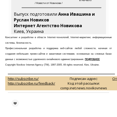
в начало
/ Новости от Новикова /
Выпуск подготовили
Анна Ивашина и
Руслан Новиков
Интернет Агентство Новикова
Киев, Украина
Консалтинг и разработки в области Internet-технологий, Internet-маркетинг, информационные
системы, безопасность.
Профессиональная разработка и поддержка веб-сайтов любой сложности, начиная от
создания небольших промо-сайтов и заканчивая системами, основанных на сложных базах
данных с возможностью удаленного онлайнового администрирования.
ПОДРОБНЕЕ
Copyright Novikov Internet Agency (TM), 1997-2005. All rights reserved. Kiev, Ukraine.
http://subscribe.ru/
Подписан адрес:
От
http://subscribe.ru/feedback/
Код этой рассылки:
comp.inet.news.novikovnews