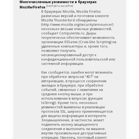
Многочисленные уязвимости в браузерах
[смотреть на сайте]
Mozilla/Firefox
В браузерах Mozilla, Mozilla Firefox
различных версий и почтовом клиенте
Mozilla Thunderbird обнаружены
(http://www.mozilla.org/security/announce/)
несколько весьма опасных уязвимостей,
сообщает Compulenta.ru. Дыры
теоретически обеспечивают возможность
организации XSS-атак (Cross-Site Scripting) на
удаленные компьютеры и, кроме того,
позволяют получить
несанкционированный доступ к
конфиденциальной пользовательской или
системной информации.
Как сообщается, ошибки могут возникать
при обработке запросов "407" на
авторизацию, в процессе сохранения
закладок в браузере, при обработке
событий, связанных с нажатиями на
среднюю кнопку мыши, и при
использовании в запросах функции
toString(). Кроме того, несколько
уязвимостей выявлены в реализации
протокола SSL, широко применяющегося
для защиты информации в интернете.
Злоумышленник, в частности, может
подменить иконку защищенного
соединения и выполнить на машине-
жертве произвольные деструктивные
операции. Наконец, почтовый клиент