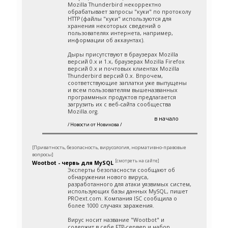
Mozilla Thunderbird некорректно
обрабатывает запросы "куки" по протоколу
HTTP (файлы "куки" используются для
хранения некоторых сведений о
пользователях интернета, например,
информации об аккаунтах).
Дыры присутствуют в браузерах Mozilla
версий 0.х и 1.х, браузерах Mozilla Firefox
версий 0.х и почтовых клиентах Mozilla
Thunderbird версий 0.х. Впрочем,
соответствующие заплатки уже выпущены
и всем пользователям вышеназванных
программных продуктов предлагается
загрузить их с веб-сайта сообщества
Mozilla.org.
в начало
/ Новости от Новикова /
[Приватность, безопасность, вирусология, нормативно-правовые
вопросы]
[смотреть на сайте]
Wootbot - червь для MySQL
Эксперты безопасности сообщают об
обнаружении нового вируса,
разработанного для атаки уязвимых систем,
использующих базы данных MySQL, пишет
PROext.com. Компания ISC сообщила о
более 1000 случаях заражения.
Вирус носит название "Wootbot" и
содержит в себе FTP-сервер и набор