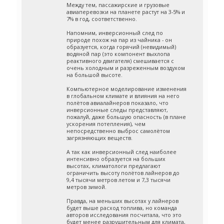
Между тем, пассажирские и грузовые
авиаперевозки на планете растут на 3-5% и
7% в год, соответственно.
Напомним, инверсионный след по
природе похож на пар из чайника - он
образуется, когда горячий (невидимый)
водяной пар (это компонент выхлопа
реактивного двигателя) смешивается с
очень холодным и разреженным воздухом
на большой высоте.
Компьютерное моделирование изменения
в глобальном климате и влияния на него
полётов авиалайнеров показало, что
инверсионные следы представляют,
пожалуй, даже большую опасность (в плане
ускорения потепления), чем
непосредственно выброс самолётом
загрязняющих веществ.
А так как инверсионный след наиболее
интенсивно образуется на больших
высотах, климатологи предлагают
ограничить высоту полётов лайнеров до
9,4 тысячи метров летом и 7,3 тысячи
метров зимой.
Правда, на меньших высотах у лайнеров
будет выше расход топлива, но команда
авторов исследования посчитала, что это
будет менее разрушительным для климата,