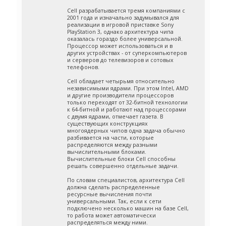
Cell разрабатывается тремя компаниями с
2001 года и изначально задумывался для
реализации в игровой приставке Sony
PlayStation 3, однако архитектура чипа
оказалась гораздо более универсальной.
Процессор может использоваться и в
других устройствах - от суперкомпьютеров
и серверов до телевизоров и сотовых
телефонов.
Cell обладает четырьмя относительно
независимыми ядрами. При этом Intel, AMD
и другие производители процессоров
только переходят от 32-битной технологии
к 64-битной и работают над процессорами
с двумя ядрами, отмечает газета. В
существующих конструкциях
многоядерных чипов одна задача обычно
разбивается на части, которые
распределяются между разными
вычислительными блоками.
Вычислительные блоки Cell способны
решать совершенно отдельные задачи.
По словам специалистов, архитектура Cell
должна сделать распределенные
ресурсные вычисления почти
универсальными. Так, если к сети
подключено несколько машин на базе Cell,
то работа может автоматически
распределяться между ними.