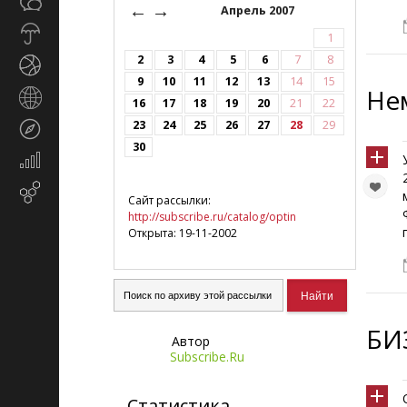
Общество
СМИ
←
→
Апрель 2007
Прогноз
1
погоды
2
3
4
5
6
7
8
Спорт
9
10
11
12
13
14
15
Не
Страны
16
17
18
19
20
21
22
и
23
24
25
26
27
28
29
Туризм
регионы
30
Экономика
и
Email-
финансы
Сайт рассылки:
маркетинг
http://subscribe.ru/catalog/optin
Открыта: 19-11-2002
БИ
Автор
Subscribe.Ru
Статистика