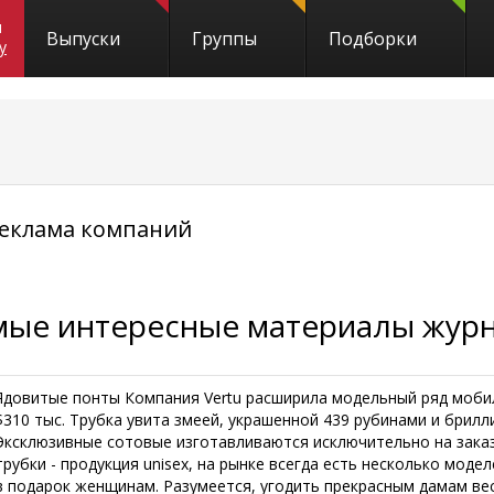
и
Выпуски
Группы
Подборки
y
реклама компаний
мые интересные материалы журна
Ядовитые понты Компания Vertu расширила модельный ряд мобил
$310 тыс. Трубка увита змеей, украшенной 439 рубинами и брил
Эксклюзивные сотовые изготавливаются исключительно на заказ
трубки - продукция unisex, на рынке всегда есть несколько мод
в подарок женщинам. Разумеется, угодить прекрасным дамам весь