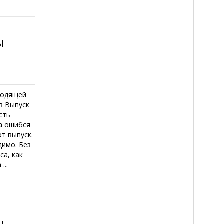
ы
ходящей
в Выпуск
сть
ра ошибся
от выпуск.
димо. Без
са, как
...
ы