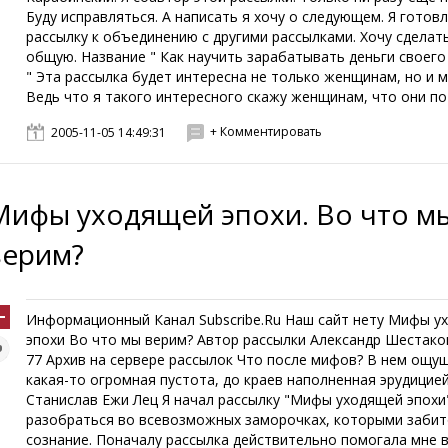
Буду исправляться. А написать я хочу о следующем. Я готов
рассылку к объединению с другими рассылками. Хочу сделат
общую. Название " Как научить зарабатывать деньги своего
" Эта рассылка будет интересна не только женщинам, но и 
Ведь что я такого интересного скажу женщинам, что они пот
+ Комментировать
2005-11-05 14:49:31
Мифы уходящей эпохи. Во что м
верим?
Информационный Канал Subscribe.Ru Наш сайт нету Мифы у
о вздоха, назойливо и грубо или 

эпохи Во что мы верим? Автор рассылки Александр Шестако
лизкими и людьми, которых мы никогда 

77 Архив на сервере рассылок Что после мифов? В нем ощу
ысячи мифов. Кто это делает? Как? И 

какая-то огромная пустота, до краев наполненная эрудицией
ом внимания и острым скальпелем 

Станислав Ежи Лец Я начал рассылку "Мифы уходящей эпохи
разобраться во всевозможных заморочках, которыми заби
сознание. Поначалу рассылка действительно помогала мне в