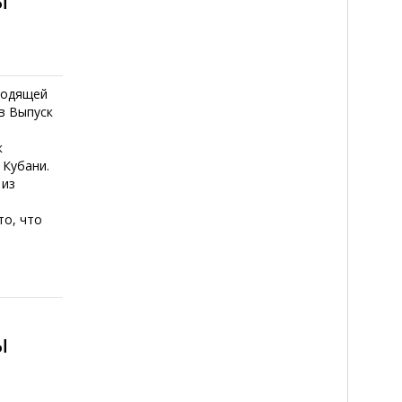
ходящей
в Выпуск
к
 Кубани.
 из
то, что
ы