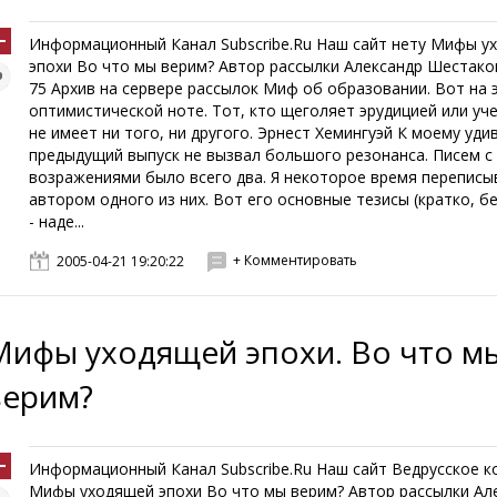
Информационный Канал Subscribe.Ru Наш сайт нету Мифы у
эпохи Во что мы верим? Автор рассылки Александр Шестако
75 Архив на сервере рассылок Миф об образовании. Вот на 
оптимистической ноте. Тот, кто щеголяет эрудицией или уч
не имеет ни того, ни другого. Эрнест Хемингуэй К моему уди
предыдущий выпуск не вызвал большого резонанса. Писем с
возражениями было всего два. Я некоторое время переписы
автором одного из них. Вот его основные тезисы (кратко, б
- наде...
+ Комментировать
2005-04-21 19:20:22
Мифы уходящей эпохи. Во что м
верим?
Информационный Канал Subscribe.Ru Наш сайт Ведрусское к
Мифы уходящей эпохи Во что мы верим? Автор рассылки Ал