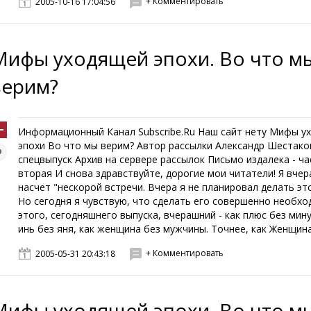
+ Комментировать
2005-10-16 17:04:56
Мифы уходящей эпохи. Во что м
верим?
Информационный Канал Subscribe.Ru Наш сайт нету Мифы у
эпохи Во что мы верим? Автор рассылки Александр Шестако
спецвыпуск Архив на сервере рассылок Письмо издалека - ча
вторая И снова здравствуйте, дорогие мои читатели! Я вче
насчет "нескорой встречи. Вчера я не планировал делать эт
Но сегодня я чувствую, что сделать его совершенно необхо
этого, сегодняшнего выпуска, вчерашний - как плюс без мину
инь без яня, как женщина без мужчины. Точнее, как Женщина 
+ Комментировать
2005-05-31 20:43:18
Мифы уходящей эпохи. Во что м