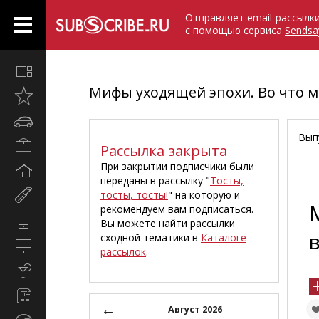
Отправляет email-рассылк
с помощью сервиса
Sendsa
Все
вместе
Мифы уходящей эпохи. Во что 
Открыто
недавно
Автомобили
Вып
Бизнес
Рассылка закрыта
и
При закрытии подписчики были
Дом
карьера
переданы в рассылку "
Тосты,
и
тосты, тосты!
" на которую и
Мир
семья
рекомендуем вам подписаться.
женщины
Hi-
Вы можете найти рассылки
Tech
сходной тематики в
Каталоге
Компьютеры
рассылок
.
и
Культура,
интернет
стиль
Новости
жизни
←
и
Август 2026