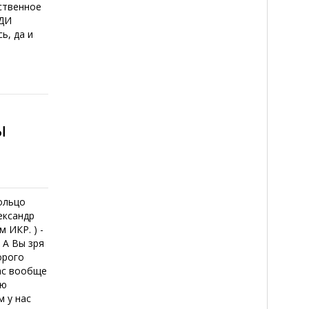
ственное
АДИ
ь, да и
ы
ольцо
ександр
 ИКР. ) -
 А Вы зря
орого
нас вообще
ую
м у нас