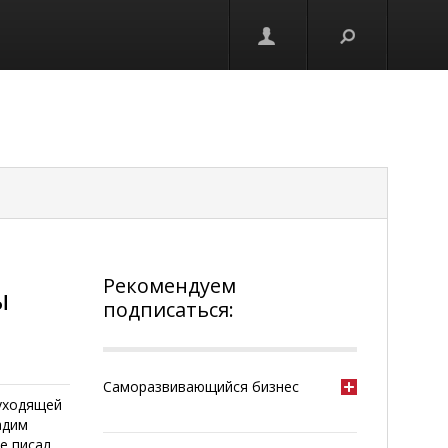
Рекомендуем
ы
подписаться:
Саморазвивающийся бизнес
уходящей
адим
е писал .