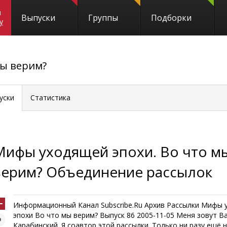
и
Выпуски
Группы
Подборки
y
мы верим?
уски
Статистика
Мифы уходящей эпохи. Во что м
верим? Объединение рассылок
Информационный Канал Subscribe.Ru Архив Рассылки Мифы 
эпохи Во что мы верим? Выпуск 86 2005-11-05 Меня зовут В
Карабинский. Я соавтор этой рассылки. Только ни разу ещё н