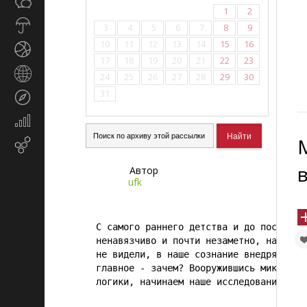
Общество
СМИ
1
2
Прогноз
3
4
5
6
7
8
9
погоды
10
11
12
13
14
15
16
Спорт
17
18
19
20
21
22
23
Страны
24
25
26
27
28
29
30
и
31
Туризм
регионы
Экономика
и
Email-
финансы
маркетинг
Автор
ufk
С самого раннего детства и до последнег
ненавязчиво и почти незаметно, нашими б
не видели, в наше сознание внедряются т
главное - зачем? Вооружившись микроскоп
логики, начинаем наше исследование... 
