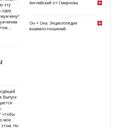
Английский от Смирнова
лю эту
ь одну
 мужчину?
мужчинам.
Он + Она. Энциклопедия
ом ...
взаимоотношений.
ы
ходящей
в Выпуск
щается
.
" чтобы
то мое
 этом. Но