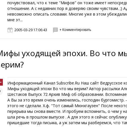
почувствовал, что к теме "Мифов" он тоже имеет непосред
отношение. А с недавних пор я доверяю своим чувствам. ;) 
невозможно описать словами. Многие уже в этом убеждалис
мне эт...
+ Комментировать
2005-03-29 17:06:43
Мифы уходящей эпохи. Во что м
верим?
Информационный Канал Subscribe.Ru Наш сайт Ведрусское к
Мифы уходящей эпохи Во что мы верим? Автор рассылки Ал
Шестаков Выпуск 72 Архив Миф об образовании. Вспоминаем
А Вы за это время очень изменились, господин бургомистр. -
этого не сделали. Х.ф. "Тот самый Мюнхгаузен" После некот
перерыва мы снова вместе. И пробуем вспомнить, о чем у 
шла речь в прошлом выпуске . А для этого я сейчас опублик
пришедшие тогда письма, а уж затем мы разберемся, что та