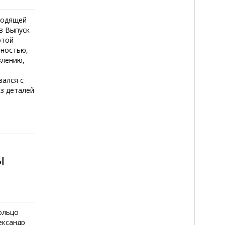
ходящей
в Выпуск
этой
еностью,
влению,
вался с
ез деталей
ы
ольцо
ександр