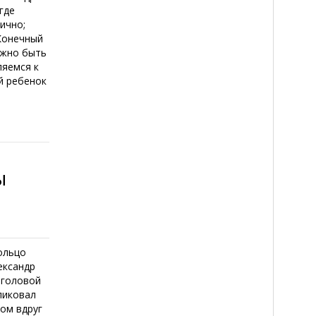
где
гично;
 Конечный
лжно быть
ляемся к
й ребенок
ы
ольцо
ександр
 головой
ликовал
том вдруг