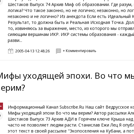
Шестаков Выпуск 74 Архив Миф об образовании. Где разум, 
логика? Что такое законно, но не логично; незаконно, но ло
незаконно и не логично? Из анекдота Если есть Идеальный
Результат, то должна быть и Реальная Исходная Точка. До
то, извиняюсь за выражение, место, из которого мы отправ
сияющим вершинам ИКР. ИКР системы образования - кажды
разви...
+ Комментировать
2005-04-13 12:48:26
Мифы уходящей эпохи. Во что м
верим?
Информационный Канал Subscribe.Ru Наш сайт Ведрусское к
Мифы уходящей эпохи Во что мы верим? Автор рассылки Ал
Шестаков Выпуск 73 Архив АДИ в Горячем ключе Крыша над
часто не позволяет людям расти. Станислав Ежи Лец Я опуб
этот текст в своей рассылке "Экопоселения на Кубани, а по