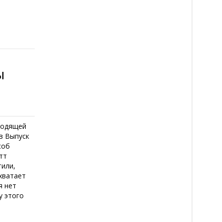
я
ы
ходящей
в Выпуск
соб
тт
тили,
 хватает
я нет
у этого