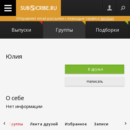
Отправляет email-рассылки с помощью сервиса
Sendsay
Выпуски
Группы
Подборки
Юлия
В друзья
Написать
О себе
Нет информации
и
Группы
Лента друзей
Избранное
Записи