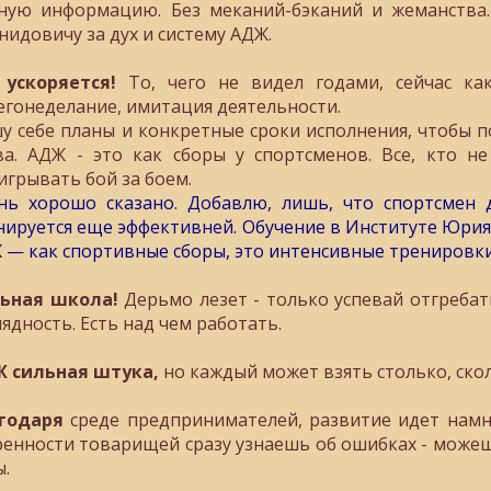
ную информацию. Без меканий-бэканий и жеманств
нидовичу за дух и систему АДЖ.
 ускоряется!
То, чего не видел годами, сейчас как
егонеделание, имитация деятельности.
у себе планы и конкретные сроки исполнения, чтобы 
ва. АДЖ - это как сборы у спортсменов. Все, кто н
игрывать бой за боем.
нь хорошо сказано. Добавлю, лишь, что спортсмен 
нируется еще эффективней. Обучение в Институте Юри
 — как спортивные сборы, это интенсивные тренировки
ьная школа!
Дерьмо лезет - только успевай отгребать
лядность. Есть над чем работать.
 сильная штука,
но каждый может взять столько, сколь
годаря
среде предпринимателей, развитие идет намн
ренности товарищей сразу узнаешь об ошибках - можешь
ы.