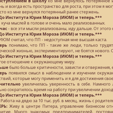
оступлением в школу
ко мне вернулось потерянное 
нь и всегда есть пространство для роста, при этом я мог
сто ко мне вернулся потерянный ранее стержень.
До Института Юрия Мороза (ИЮМ) и теперь.***
- куча мыслей в голове и очень мало реализованных.
час
- все эти мысли реализованы, иду дальше. От этого
До Института Юрия Мороза (ИЮМ) и теперь.***
ЮМ считал, что ПП - недоступная мне высшая каста.
ерь
понимаю, что ПП - такие же люди, только трудят
рческой жизнью, экспериментируют, не боятся нового. С
До Института Юрия Мороза (ИЮМ) и теперь.***
гое отношение к окружающему миру.
ньше
было больше критичности, зависти и отвержения, 
перь
появился смысл в наблюдении и изучении окружа
ствий, которые могу применить и я для достижения свое
чительно
увеличилась уверенность в себе. Намного 
ьно сократилось время на работу при увеличении доход
До Института Юрия Мороза (ИЮМ) и теперь.***
Работа на дядю за 10 тыс. руб. в месяц, жизнь с родите
ЕРЬ:
Живу в центре Питера, управление бизнесом отн
витие. Много знакомых предпринимателей, постоян