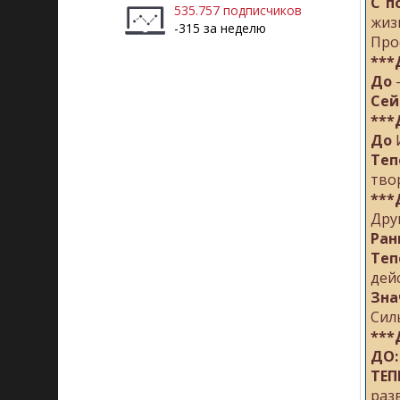
С п
535.757 подписчиков
жиз
-315 за неделю
Про
***
До
Сей
***
До
И
Теп
тво
***
Дру
Ра
Те
дей
Зна
Сил
***
ДО:
ТЕП
раз