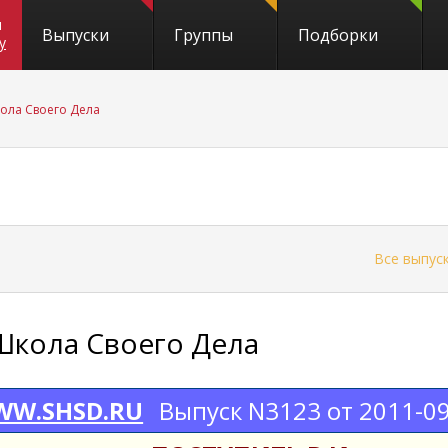
и
Выпуски
Группы
Подборки
y
ола Своего Дела
←
Все выпус
Школа Своего Дела
W.SHSD.RU
Выпуск N3123 от 2011-0