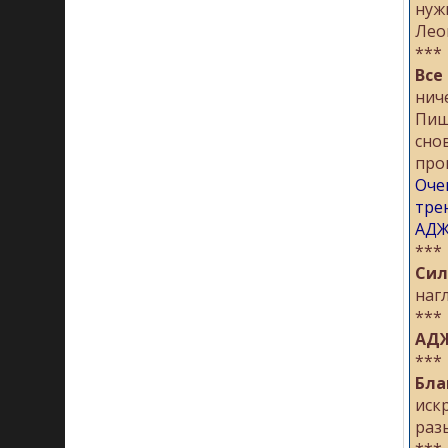
нуж
Лео
***
Все
нич
Пиш
сно
про
Оче
тре
АДЖ
***
Сил
наг
***
АДЖ
***
Бла
иск
раз