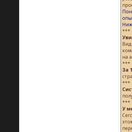
про
Пон
опы
Ниж
***
Уви
Вид
ком
на 
***
За 
стр
***
Си
пол
***
У м
Сег
это
пер