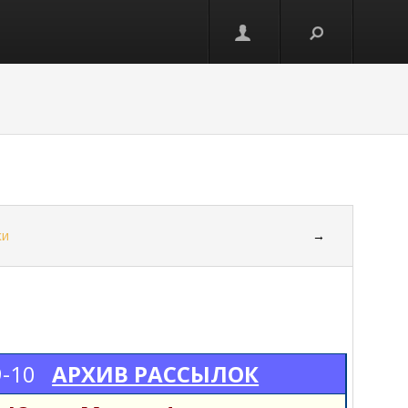
ки
→
9-10
АРХИВ РАССЫЛОК