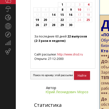
Общество
СМИ
1
2
3
4
Прогноз
5
6
7
8
9
10
11
погоды
12
13
14
15
16
17
18
Спорт
Д
19
20
21
22
23
24
25
26
27
28
29
30
Страны
и
Туризм
«ПО
регионы
За последние 60 дней
22 выпусков
Обу
(2-3 раза в неделю)
Экономика
биз
и
Кто
Email-
финансы
Сайт рассылки:
http://www.shsd.ru
***
маркетинг
Открыта: 27-12-2000
ДО:
объ
Зар
ТЕП
сем
Автор
раб
Юрий Леонидович Мороз
***
До
Статистика
обс