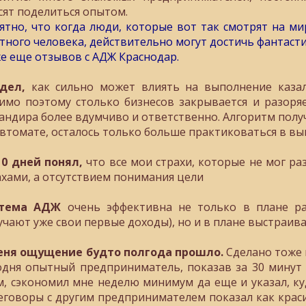
сят поделиться опытом.
ятно, что когда люди, которые вот так смотрят на м
тного человека, действительно могут достичь фантасти
е еще отзывов с АДЖ Краснодар.
дел,
как сильно может влиять на выполнение казал
имо поэтому столько бизнесов закрывается и разоря
андира более вдумчиво и ответственно. Алгоритм полу
автомате, осталось только больше практиковаться в вы
10 дней понял,
что все мои страхи, которые не мог ра
ахами, а отсутствием понимания цели
стема АДЖ
очень эффективна не только в плане ра
учают уже свои первые доходы), но и в плане выстра
еня ощущение будто полгода прошло.
Сделано тоже к
одня опытный предприниматель, показав за 30 минут к
м, сэкономил мне неделю минимум да еще и указал, ку
еговоры с другим предпринимателем показал как крас