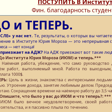
ПОСТУПИТЬ В Институт
Фин. благодарность студен
О и ТЕПЕРЬ.
СЛЕ» у нас нет.
Те, результаты, о которых вы читает
чение в Институте Юрия Мороза — это непрерывная си
неса — нет конца!
 приезжает на АДЖ?
На АДЖ приезжают вот такие люд
До Института Юрия Мороза (ИЮМ) и теперь.***
Наёмная работа, убеждение, что само руководство
ём работ, выполняемый мной. Работа по выходным, 
плата 1000$.
ЕРЬ:
Цель в жизни, знакомства с интересными людьми
ью. Утроение дохода, занятие любимым делом. Председ
отаю. Сокращение времени на наёмную работу до 3,5 ча
 Опишите, что было у вас до ИЮМ и что теперь?: ***
ИЮМ было вечное неудовлетворение, своей работо
тоятельства, и я пассивно плыла по течению.