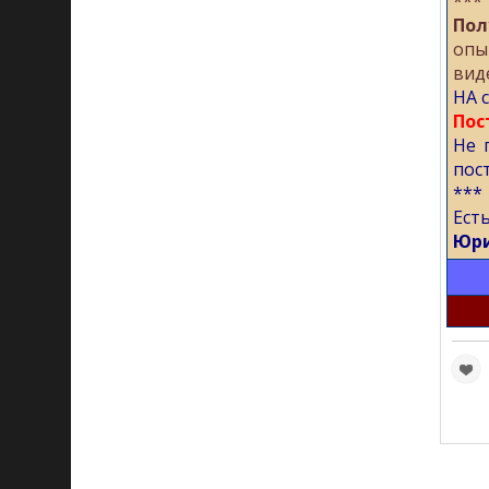
***
Пол
опы
вид
НА с
Пос
Не 
пос
***
Ест
Юри