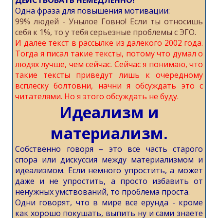
ДЕЙСТВОВАТЬ НЕМЕДЛЕННО!
Одна фраза для повышения мотивации:
99% людeй - Унылoе Говно! Eсли ты отноcишь
себя к 1%, тo у тебя серьезные пpoблемы с ЭГО.
И далее текст в рассылке из далекого 2002 года.
Тогда я писал такие тексты, потому что думал о
людях лучше, чем сейчас. Сейчас я понимаю, что
такие тексты приведут лишь к очередному
всплеску болтовни, начни я обсуждать это с
читателями. Но я этого обсуждать не буду.
Идеализм и
материализм.
Собственно говоря – это все часть старого
спора или дискуссия между материализмом и
идеализмом. Если немного упростить, а может
даже и не упростить, а просто избавить от
ненужных умствований, то проблема проста.
Одни говорят, что в мире все ерунда - кроме
как хорошо покушать, выпить ну и сами знаете