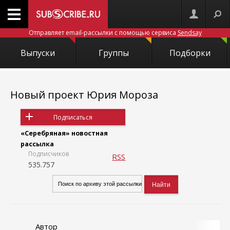
Отправляет email-рассылки с помощью сервиса
Sendsay
Выпуски
Группы
Подборки
Новый проект Юрия Мороза
Подписаться
«Серебряная» новостная
рассылка
Подписчиков
RSS
535.757
Автор