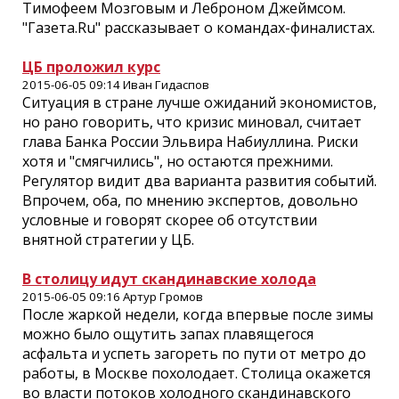
Тимофеем Мозговым и Леброном Джеймсом.
"Газета.Ru" рассказывает о командах-финалистах.
ЦБ проложил курс
2015-06-05 09:14 Иван Гидаспов
Ситуация в стране лучше ожиданий экономистов,
но рано говорить, что кризис миновал, считает
глава Банка России Эльвира Набиуллина. Риски
хотя и "смягчились", но остаются прежними.
Регулятор видит два варианта развития событий.
Впрочем, оба, по мнению экспертов, довольно
условные и говорят скорее об отсутствии
внятной стратегии у ЦБ.
В столицу идут скандинавские холода
2015-06-05 09:16 Артур Громов
После жаркой недели, когда впервые после зимы
можно было ощутить запах плавящегося
асфальта и успеть загореть по пути от метро до
работы, в Москве похолодает. Столица окажется
во власти потоков холодного скандинавского