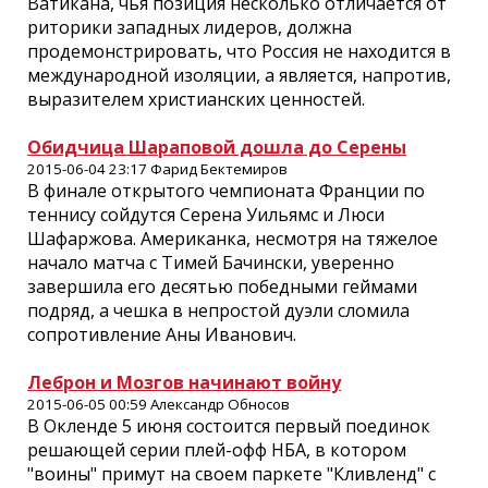
Ватикана, чья позиция несколько отличается от
риторики западных лидеров, должна
продемонстрировать, что Россия не находится в
международной изоляции, а является, напротив,
выразителем христианских ценностей.
Обидчица Шараповой дошла до Серены
2015-06-04 23:17 Фарид Бектемиров
В финале открытого чемпионата Франции по
теннису сойдутся Серена Уильямс и Люси
Шафаржова. Американка, несмотря на тяжелое
начало матча с Тимей Бачински, уверенно
завершила его десятью победными геймами
подряд, а чешка в непростой дуэли сломила
сопротивление Аны Иванович.
Леброн и Мозгов начинают войну
2015-06-05 00:59 Александр Обносов
В Окленде 5 июня состоится первый поединок
решающей серии плей-офф НБА, в котором
"воины" примут на своем паркете "Кливленд" с