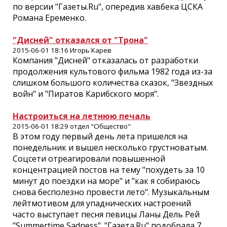
по версии "Газеты.Ru", опередив хавбека ЦСКА
Романа Еременко.
"Дисней" отказался от "Трона"
2015-06-01 18:16 Игорь Карев
Компания "Дисней" отказалась от разработки
продолжения культового фильма 1982 года из-за
слишком большого количества сказок, "Звездных
войн" и "Пиратов Карибского моря".
Настроиться на летнюю печаль
2015-06-01 18:29 отдел "Общество"
В этом году первый день лета пришелся на
понедельник и вышел несколько грустноватым.
Соцсети отреагировали повышенной
концентрацией постов на тему "похудеть за 10
минут до поездки на море" и "как я собираюсь
снова бесполезно провести лето". Музыкальным
лейтмотивом для упаднических настроений
часто выступает песня певицы Ланы Дель Рей
"Summertime Sadness". "Газета.Ru" подобрала 7