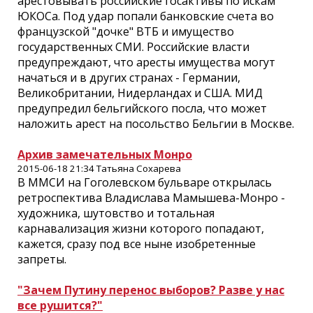
арестовывать российские госактивы по искам
ЮКОСа. Под удар попали банковские счета во
французской "дочке" ВТБ и имущество
государственных СМИ. Российские власти
предупреждают, что аресты имущества могут
начаться и в других странах - Германии,
Великобритании, Нидерландах и США. МИД
предупредил бельгийского посла, что может
наложить арест на посольство Бельгии в Москве.
Архив замечательных Монро
2015-06-18 21:34 Татьяна Сохарева
В ММСИ на Гоголевском бульваре открылась
ретроспектива Владислава Мамышева-Монро -
художника, шутовство и тотальная
карнавализация жизни которого попадают,
кажется, сразу под все ныне изобретенные
запреты.
"Зачем Путину перенос выборов? Разве у нас
все рушится?"