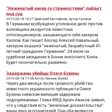
"Неженатый хакер со странностями" пойдет
под суд
2015-06-18 16:27 Дмитрий Евстифеев, Артур Громов
В Германии возбуждено уголовное дело против
взломщика аккаунтов известных
оппозиционеров, называющего себя хакером
Хэллом. Как пишет блогер Алексей Навальный,
хакером оказался "неженатый, безработный 41-
летний гражданин Германии". 24 июня на
судебном заседании в Бонне инкогнито Хэлла
будет окончательно развеяно.
Задержаны убийцы Олеся Бузины
2015-06-18 17:38 Антон Линник (Киев)
Через два месяца после громкого убийства
известного украинского публициста Олеся
Бузины киевская милиция задержала
подозреваемых. Глава МВД Арсен Аваков заявил,
что у следствия есть "железные доказательства"
вины двух исполнителей. Они оба являются