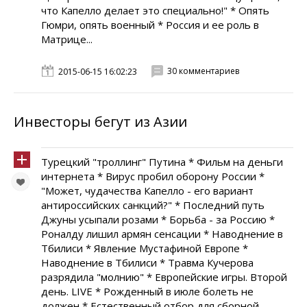
что Капелло делает это специально!" * Опять
Гюмри, опять военный * Россия и ее роль в
Матрице...
30 комментариев
2015-06-15 16:02:23
Инвесторы бегут из Азии
Турецкий "троллинг" Путина * Фильм на деньги
интернета * Вирус пробил оборону России *
"Может, чудачества Капелло - его вариант
антироссийских санкций?" * Последний путь
Джуны усыпали розами * Борьба - за Россию *
Роналду лишил армян сенсации * Наводнение в
Тбилиси * Явление Мустафиной Европе *
Наводнение в Тбилиси * Травма Кучерова
разрядила "молнию" * Европейские игры. Второй
день. LIVE * Рожденный в июле болеть не
должен * Естественный отбор для сборной