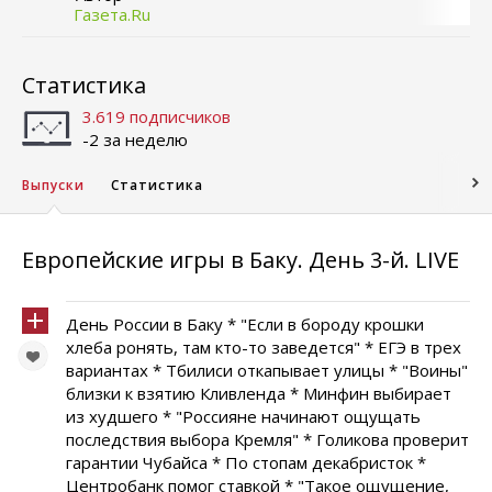
Газета.Ru
Статистика
3.619 подписчиков
-2 за неделю
Выпуски
Статистика
Европейские игры в Баку. День 3-й. LIVE
День России в Баку * "Если в бороду крошки
хлеба ронять, там кто-то заведется" * ЕГЭ в трех
вариантах * Тбилиси откапывает улицы * "Воины"
близки к взятию Кливленда * Минфин выбирает
из худшего * "Россияне начинают ощущать
последствия выбора Кремля" * Голикова проверит
гарантии Чубайса * По стопам декабристок *
Центробанк помог ставкой * "Такое ощущение,