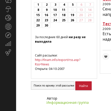
Общество
СМИ
2009
1
2
3
4
5
6
7
Сен
Прогноз
8
9
10
11
12
13
14
погоды
нап
15
16
17
18
19
20
21
Спорт
22
23
24
25
26
27
28
Тес
29
30
Страны
2009
и
Ест
Туризм
регионы
За последние 60 дней
ни разу не
наде
выходила
Экономика
и
Email-
финансы
Сайт рассылки:
маркетинг
http://finam.info/export/rss.asp?
Rss=News
Открыта: 04-10-2007
Автор
Информационная группа
"ФИНАМ"