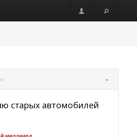
ки
→
ию старых автомобилей
ей миллиард