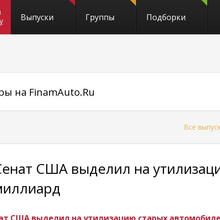
и
Выпуски
Группы
Подборки
y
ры на FinamAuto.Ru
←
Все выпус
Сенат США выделил на утилизац
миллиард
ат США выделил на утилизацию старых автомобил